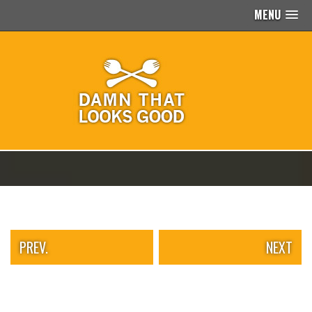
MENU
PEOPLE
OF
WALMART
GIRLS
IN
YOGA
PANTS
WTF
TATTOOS
NEIGHBOR
SHAME
WHITE
TRASH
REPAIRS
PREV.
NEXT
DAILY
VIRAL
PROUD
PARENTS