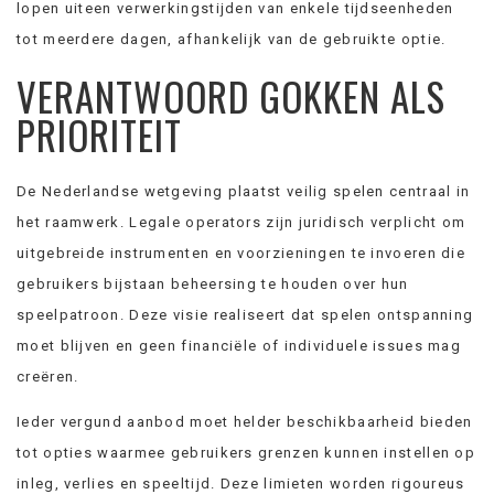
lopen uiteen verwerkingstijden van enkele tijdseenheden
tot meerdere dagen, afhankelijk van de gebruikte optie.
VERANTWOORD GOKKEN ALS
PRIORITEIT
De Nederlandse wetgeving plaatst veilig spelen centraal in
het raamwerk. Legale operators zijn juridisch verplicht om
uitgebreide instrumenten en voorzieningen te invoeren die
gebruikers bijstaan beheersing te houden over hun
speelpatroon. Deze visie realiseert dat spelen ontspanning
moet blijven en geen financiële of individuele issues mag
creëren.
Ieder vergund aanbod moet helder beschikbaarheid bieden
tot opties waarmee gebruikers grenzen kunnen instellen op
inleg, verlies en speeltijd. Deze limieten worden rigoureus