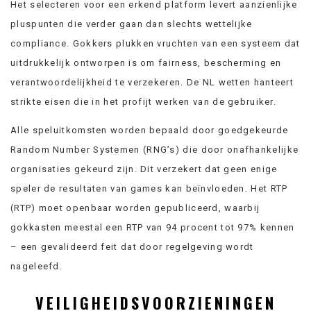
Het selecteren voor een erkend platform levert aanzienlijke
pluspunten die verder gaan dan slechts wettelijke
compliance. Gokkers plukken vruchten van een systeem dat
uitdrukkelijk ontworpen is om fairness, bescherming en
verantwoordelijkheid te verzekeren. De NL wetten hanteert
strikte eisen die in het profijt werken van de gebruiker.
Alle speluitkomsten worden bepaald door goedgekeurde
Random Number Systemen (RNG’s) die door onafhankelijke
organisaties gekeurd zijn. Dit verzekert dat geen enige
speler de resultaten van games kan beïnvloeden. Het RTP
(RTP) moet openbaar worden gepubliceerd, waarbij
gokkasten meestal een RTP van 94 procent tot 97% kennen
– een gevalideerd feit dat door regelgeving wordt
nageleefd.
VEILIGHEIDSVOORZIENINGEN