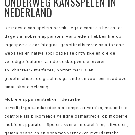
ONDERWEG KANSSPELEN IN
NEDERLAND
De meeste van spelers bereikt legale casino’s heden ten
dage via mobiele apparaten. Aanbieders hebben hierop
ingespeeld door integraal geoptimaliseerde smartphone
websites en native applicaties te ontwikkelen die de
volledige features van de desktopversie leveren.
Touchscreen-interfaces, portret menu’s en
geoptimaliseerde graphics garanderen voor een naadloze
smartphone beleving.
Mobiele apps verstrekken identieke
beveiligingsstandaarden als computer-versies, met unieke
controle als bijkomende veiligheidsmaatregel op moderne
mobiele apparaten. Spelers kunnen mobiel inleg uitvoeren,
games bespelen en opnames verzoeken met identieke