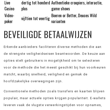
Live
dertig tot honderd
Authentieke croupiers, interactie,
Casino
plus
game shows
Video-
Boeren or Better, Deuces Wild
vijftien tot veertig
poker
varianten
BEVEILIGDE BETAALWIJZEN
Erkende aanbieders faciliteren diverse methoden die aan
de strengste veiligheidseisen beantwoorden. De keuze aan
opties stelt gebruikers in mogelijkheid om te selecteren
voor de methode die het meest geschikt bij hun voorkeuren
matcht, waarbij snelheid, veiligheid en gemak de
hoofdzakelijke overwegingen zijn.
Conventionele methoden zoals transfers en kaarten blijven
populair, maar actuele opties krijgen populariteit. E-wallets
leveren vaak de vlugste verwerkingstijden voor opnames,