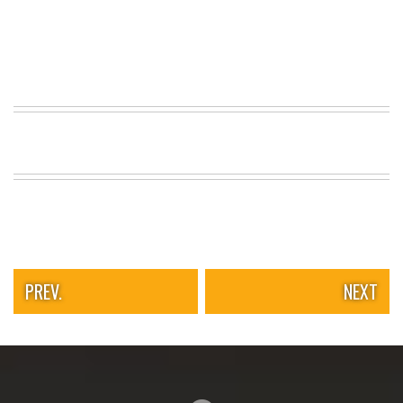
PREV.
NEXT