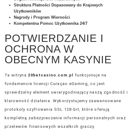
Struktura Płatności Dopasowany do Krajowych
VIEW
Użytkowników
ALL
Nagrody i Program Wierności
»
Kompetentna Pomoc Użytkownika 24/7
POTWIERDZANIE I
OCHRONA W
OBECNYM KASYNIE
Ta witryna
20betcasino.com.pl
funkcjonuje na
fundamencie licencji Curaçao eGaming, co jest
sprawdzalny element uwiarygodniający naszą zgodność i
klarowność działania. Wykorzystujemy zaawansowane
protokoły szyfrowania SSL 128-bit, które oferują
kompletną zabezpieczenie informacji personalnych oraz
przelewów finansowych wszelkich graczy.