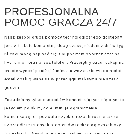
PROFESJONALNA
POMOC GRACZA 24/7
Nasz zespół grupa pomocy technologicznego dostępny
jest w trakcie kompletną dobę czasu, siedem z dni w tyg..
Klienci mogą napisać się z supportem poprzez czat na
live, e-mail oraz przez telefon. Przeciętny czas reakcji na
chacie wynosi poniżej 2 minut, a wszystkie wiadomości
email obsługiwane są w przeciągu maksymalnie sześć
godzin.
Zatrudniamy tylko ekspertów komunikujących się płynnie
językiem polskim, co eliminuje ograniczenia
komunikacyjne i pozwala szybkie rozpatrywanie także
szczególnie trudnych problemów technologicznych czy
formalnych. Dowolny reprezentant ekipy przechodzi