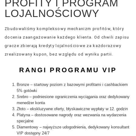
PROFITY I PROGRAM
LOJALNOŚCIOWY
Zbudowaliśmy kompleksowy mechanizm profitów, który
docenia zaangażowanie każdego klienta. Od chwili zapisu
gracze zbierają kredyty lojalnościowe za każdorazowy
zrealizowany kupon, bez względu od wyniku partii.
RANGI PROGRAMU VIP
Bronze – startowy poziom z bazowymi profitami i cashbackiem
5% gotówki
Srebro – podniesione ograniczenia wyciągania oraz dedykowany
menedżer konta
Złoto – ekskluzywne oferty, błyskawiczne wypłaty w 12. godzin
Platyna – dostosowane nagrody oraz wezwania na wydarzenia
specjalne
Diamentowy – najwyższe udogodnienia, dedykowany konsultant
VIP dostępny 24/7