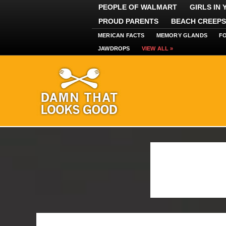
PEOPLE OF WALMART
GIRLS IN
PROUD PARENTS
BEACH CREEPS
MERICAN FACTS
MEMORY GLANDS
F
JAWDROPS
VIEW ALL »