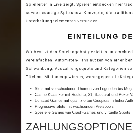
Spielleiter in Live zeigt. Spieler entdecken hier tr
sowie neuartige Spielshow-Konzepte, die traditione
Unterhaltungselementen verbinden.
EINTEILUNG D
Wir besitzt das Spielangebot gezielt in unterschied
vereinfachen. Automaten-Fans nutzen von einer ben
Schwankung, Auszahlungsquote und Kategorien sorti
Titel mit Millionengewinnen, wohingegen die Katego
Slots mit verschiedenen Themen von Legenden bis Me
Casino-Klassiker mit Roulette, 21, Baccarat und Poker-V
Echtzeit-Games mit qualifizierten Croupiers in hoher Auf
Progressive Slots mit wachsenden Preispools
Spezielle Games wie Crash-Games und virtuelle Sports
ZAHLUNGSOPTIONEN