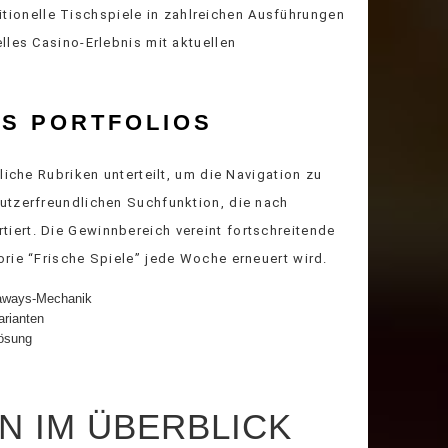
aditionelle Tischspiele in zahlreichen Ausführungen
lles Casino-Erlebnis mit aktuellen
ES PORTFOLIOS
liche Rubriken unterteilt, um die Navigation zu
utzerfreundlichen Suchfunktion, die nach
ert. Die Gewinnbereich vereint fortschreitende
rie “Frische Spiele” jede Woche erneuert wird.
gaways-Mechanik
arianten
lösung
 IM ÜBERBLICK