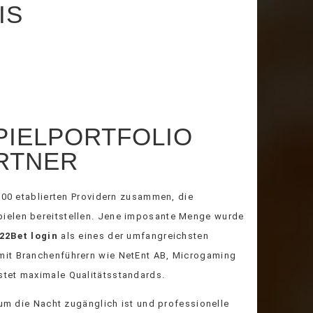
IS
PIELPORTFOLIO
RTNER
 100 etablierten Providern zusammen, die
ielen bereitstellen. Jene imposante Menge wurde
22Bet login
als eines der umfangreichsten
mit Branchenführern wie NetEnt AB, Microgaming
stet maximale Qualitätsstandards.
 um die Nacht zugänglich ist und professionelle