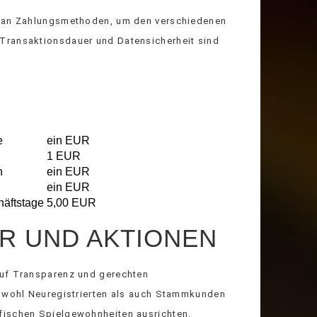
o an Zahlungsmethoden, um den verschiedenen
Transaktionsdauer und Datensicherheit sind
e
ein EUR
1 EUR
h
ein EUR
ein EUR
häftstage
5,00 EUR
R UND AKTIONEN
auf Transparenz und gerechten
sowohl Neuregistrierten als auch Stammkunden
fischen Spielgewohnheiten ausrichten.