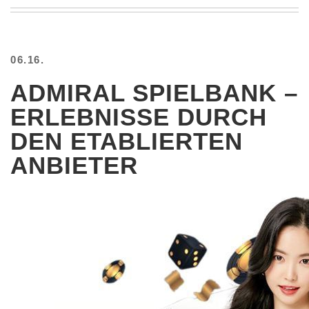
BEACH
CREEPS
MERICAN
06.16.
FACTS
MEMORY
ADMIRAL SPIELBANK –
GLANDS
ERLEBNISSE DURCH
FOREVER
ALONE
DEN ETABLIERTEN
SELFIES
ANBIETER
WEDDING
UNVEILS
DAMN
THAT
LOOKS
GOOD
FREAKS
AWKWARD
MESSAGES
JAWDROPS