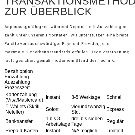
TRANSAKTIONSMETHO
ZUR ÜBERBLICK
Anpassungsfähigkeit während Deposit- mit Auszahlungen
zählt unter unseren Prioritäten. Wir unterstützen eine breite
Palette vertrauenswürdiger Payment-Provider, jene
maximale Sicherheitsstandards erfüllen. Jede Verarbeitung
läuft gesichert gemäß modernem Stand der Technik.
Bezahloption
Einzahlung
Auszahlung
Prozesszeit
Kartenzahlung
Instant
3-5 Werktage
Schnell
(Visa/Mastercard)
E-Wallets (Skrill,
vierundzwanzig
Sofort
Express
Neteller)
Std.
1 bis 3
drei bis sieben
Banktransfer
Regulär
Arbeitstage
Tage
Prepaid-Karten
Instant
N/A möglich
Limitiert