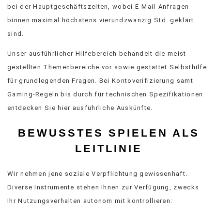
bei der Hauptgeschäftszeiten, wobei E-Mail-Anfragen
binnen maximal höchstens vierundzwanzig Std. geklärt
sind.
Unser ausführlicher Hilfebereich behandelt die meist
gestellten Themenbereiche vor sowie gestattet Selbsthilfe
für grundlegenden Fragen. Bei Kontoverifizierung samt
Gaming-Regeln bis durch für technischen Spezifikationen
entdecken Sie hier ausführliche Auskünfte.
BEWUSSTES SPIELEN ALS
LEITLINIE
Wir nehmen jene soziale Verpflichtung gewissenhaft.
Diverse Instrumente stehen Ihnen zur Verfügung, zwecks
Ihr Nutzungsverhalten autonom mit kontrollieren: