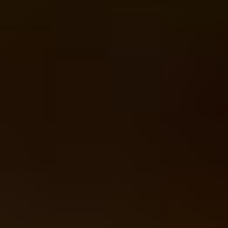
Glands,
Jaw
Drops,
Freaks
of
Fast
Food,
the
Proud
Parents
and
more.