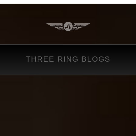
DAMN
THAT
HOME
FAQS
TERMS
THREE RING BLOGS
LOOKS
&
SUBMIT
ABOUT
GOOD
CONDITIONS
Damn
PRIVACY
AWKWARD
DR.
GUYS
PEOPLE
YOU
That
POLICY
MESSAGES
FUGLY
WITH
OF
DRIVE
Looks
SIXPACKS
WALMART
WHAT
BEACH
FOREVER
Good
CREEPS
ALONE
JAW
THE
YOUR
is
DROPS
PROUD
PET
a
DAILY
FREAKS
PARENTS
HATES
humor
VIRAL
OF
MEMORY
YOU
and
FAST
GLANDS
WEDDING
DAMN
entertainment
FOOD
UNVEILS
THAT
MUG
food
LOOKS
FULL
SHOTS
WHITE
blog