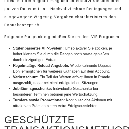
direkt mit der Registrierung und unterstützt Sie über Ihrer
ganzen Dauer mit uns. Nachvollziehbare Bedingungen und
ausgewogene Wagering-Vorgaben charakterisieren das
Bonuskonzept ab.
Folgende Pluspunkte genießen Sie im dem VIP-Programm:
Stufenbasiertes VIP-System:
Umso aktiver Sie zocken, je
höher klettern Sie durch die Rängen hoch sowie genießen
durch einzigartigen Extras.
Regelmäßige Reload-Angebote:
Wiederkehrende Deposit-
Boni ermöglichen für weiteres Guthaben auf dem Account.
Verlustschutz:
Ein Teil der Wetten erfolgt Ihnen in Prämie
ausgezahlt, sogar bei nicht erfolgreichen Sitzungen.
Jubiläumsgeschenke:
Individuelle Geschenke bei
besonderen Terminen betonen jene Wertschätzung.
Turniere sowie Promotionen:
Kontinuierliche Aktionen mit
attraktiven Prämien bieten extra Erfolgsaussichten.
GESCHÜTZTE