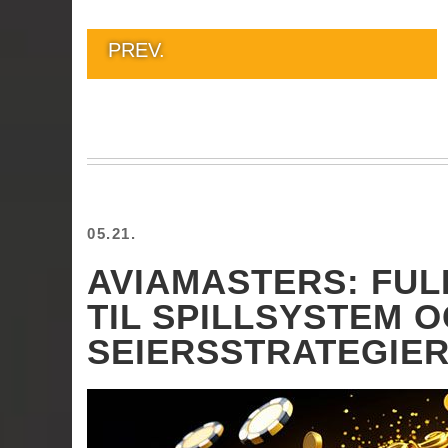
PREV.
05.21.
AVIAMASTERS: FUL
TIL SPILLSYSTEM 
SEIERSSTRATEGIE