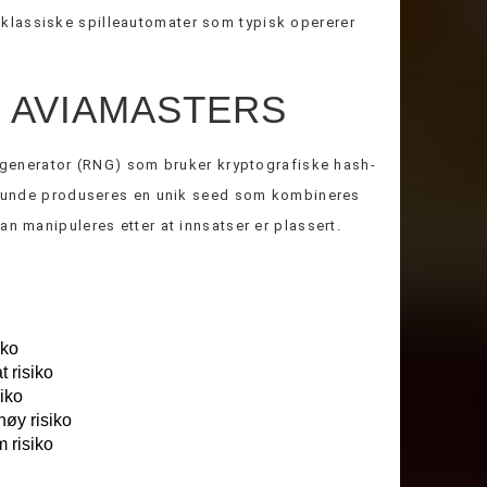
klassiske spilleautomater som typisk opererer
 AVIAMASTERS
r generator (RNG) som bruker kryptografiske hash-
r runde produseres en unik seed som kombineres
an manipuleres etter at innsatser er plassert.
iko
 risiko
iko
høy risiko
 risiko