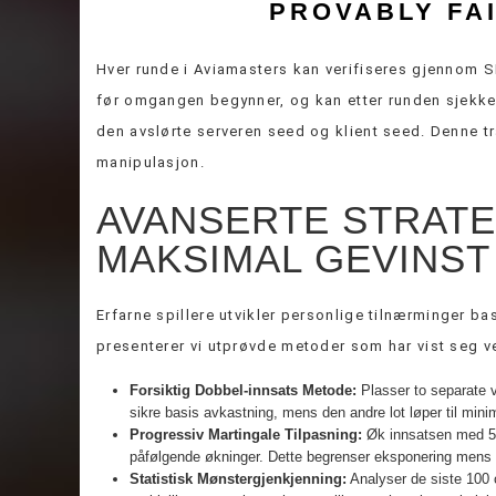
PROVABLY FA
Hver runde i Aviamasters kan verifiseres gjennom S
før omgangen begynner, og kan etter runden sjekke
den avslørte serveren seed og klient seed. Denne 
manipulasjon.
AVANSERTE STRATE
MAKSIMAL GEVINST
Erfarne spillere utvikler personlige tilnærminger ba
presenterer vi utprøvde metoder som har vist seg ve
Forsiktig Dobbel-innsats Metode:
Plasser to separate v
sikre basis avkastning, mens den andre lot løper til min
Progressiv Martingale Tilpasning:
Øk innsatsen med 50
påfølgende økninger. Dette begrenser eksponering mens 
Statistisk Mønstergjenkjenning:
Analyser de siste 100 