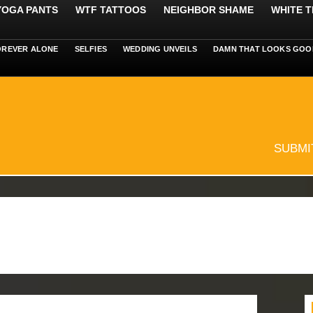
 YOGA PANTS
WTF TATTOOS
NEIGHBOR SHAME
WHITE T
OREVER ALONE
SELFIES
WEDDING UNVEILS
DAMN THAT LOOKS GOO
SUBMI