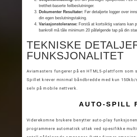
tretthet-baserte feilbeslutninger.
Dokumenter Resultater:
Før detaljerte logger over inn
din egen beslutningstaking.
Variasjonstoleranse:
Forstå at kortsiktig varians kan 
bankroll må tåle minimum 20 påfølgende tap på din stan
TEKNISKE DETALJE
FUNKSJONALITET
Aviamasters fungerer på en HTML5-plattform som si
Spillet krever minimal båndbredde med kun 150kb/s 
selv på mobile nettverk.
AUTO-SPILL
Viderekomne brukere benytter auto-play funksjone
programmere automatisk uttak ved spesifikke multip