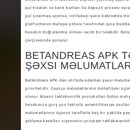
pul kisələri və bank kartları ilə depozit prosesi sür
pul çıxarmaq üçünsə, istifadəçi şəxsi kabinetdə müv
platformanın maliyyə şöbəsi tərəfindən qısa müddət
hesabın doğrulanmış olması vacib bir tələbdir. Bütün
çərçivəsində qorunur.
BETANDREAS APK T
ŞƏXSI MƏLUMATLAR
BetAndreas APK-dən istifadə edərkən şəxsi məlumatl
prioritetidir. Oyunçu məlumatlarının mühafizəsi üçü
olunur. Müasir təhlükəsizlik protokolları bütün maliy
hesabınıza giriş çox faktorlu autentifikasiya üsulları
məlumatlarının üçüncü tərəflərlə heç bir şəkildə p
yükləmə kanalları ziyanverici proqram təhlükələrin