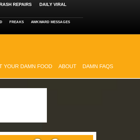
RASH REPAIRS
DAILY VIRAL
D
FREAKS
AWKWARD MESSAGES
T YOUR DAMN FOOD
ABOUT
DAMN FAQS