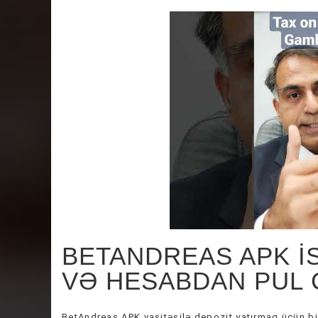
BETANDREAS APK İS
VƏ HESABDAN PUL 
BetAndreas APK vasitəsilə depozit yatırmaq üçün bi