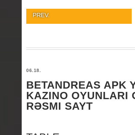
PREV.
06.18.
BETANDREAS APK 
KAZINO OYUNLARI
RƏSMI SAYT