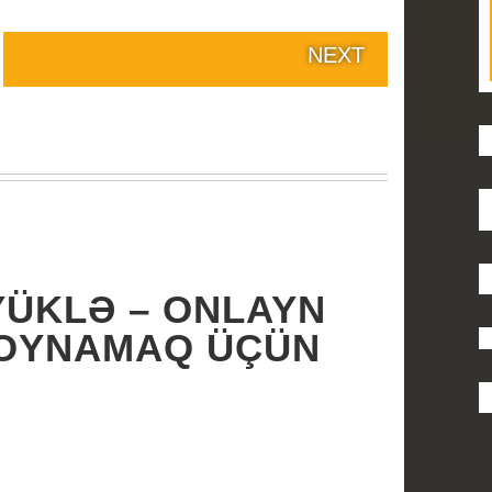
NEXT
YÜKLƏ – ONLAYN
 OYNAMAQ ÜÇÜN