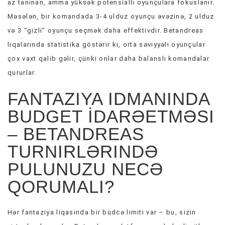
az tanınan, amma yüksək potensiallı oyunçulara fokuslanır.
Məsələn, bir komandada 3-4 ulduz oyunçu əvəzinə, 2 ulduz
və 3 “gizli” oyunçu seçmək daha effektivdir. Betandreas
liqalarında statistika göstərir ki, orta səviyyəli oyunçular
çox vaxt qalib gəlir, çünki onlar daha balanslı komandalar
qururlar.
FANTAZIYA IDMANINDA
BUDGET İDARƏETMƏSI
– BETANDREAS
TURNIRLƏRINDƏ
PULUNUZU NECƏ
QORUMALI?
Hər fantaziya liqasında bir büdcə limiti var – bu, sizin