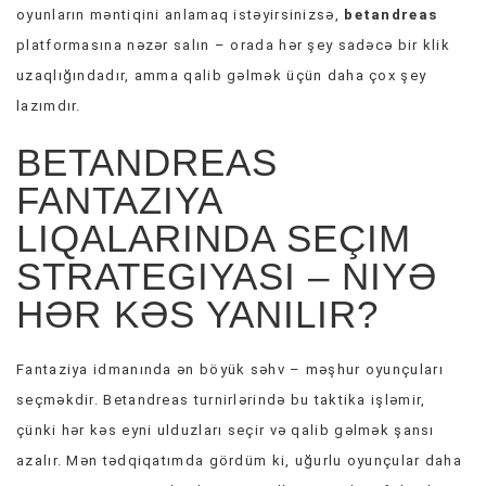
oyunların məntiqini anlamaq istəyirsinizsə,
betandreas
platformasına nəzər salın – orada hər şey sadəcə bir klik
uzaqlığındadır, amma qalib gəlmək üçün daha çox şey
lazımdır.
BETANDREAS
FANTAZIYA
LIQALARINDA SEÇIM
STRATEGIYASI – NIYƏ
HƏR KƏS YANILIR?
Fantaziya idmanında ən böyük səhv – məşhur oyunçuları
seçməkdir. Betandreas turnirlərində bu taktika işləmir,
çünki hər kəs eyni ulduzları seçir və qalib gəlmək şansı
azalır. Mən tədqiqatımda gördüm ki, uğurlu oyunçular daha