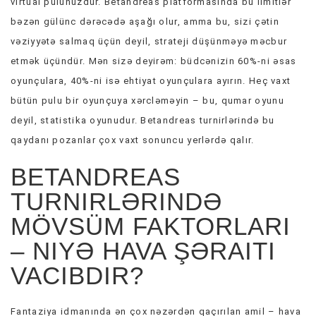
virtual pulunuzdur. Betandreas platformasında bu limitlər
bəzən gülünc dərəcədə aşağı olur, amma bu, sizi çətin
vəziyyətə salmaq üçün deyil, strateji düşünməyə məcbur
etmək üçündür. Mən sizə deyirəm: büdcənizin 60%-ni əsas
oyunçulara, 40%-ni isə ehtiyat oyunçulara ayırın. Heç vaxt
bütün pulu bir oyunçuya xərcləməyin – bu, qumar oyunu
deyil, statistika oyunudur. Betandreas turnirlərində bu
qaydanı pozanlar çox vaxt sonuncu yerlərdə qalır.
BETANDREAS
TURNIRLƏRINDƏ
MÖVSÜM FAKTORLARI
– NIYƏ HAVA ŞƏRAITI
VACIBDIR?
Fantaziya idmanında ən çox nəzərdən qaçırılan amil – hava