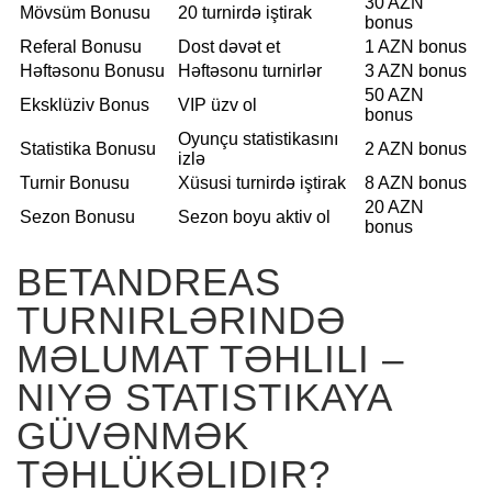
30 AZN
Mövsüm Bonusu
20 turnirdə iştirak
bonus
Referal Bonusu
Dost dəvət et
1 AZN bonus
Həftəsonu Bonusu
Həftəsonu turnirlər
3 AZN bonus
50 AZN
Eksklüziv Bonus
VIP üzv ol
bonus
Oyunçu statistikasını
Statistika Bonusu
2 AZN bonus
izlə
Turnir Bonusu
Xüsusi turnirdə iştirak
8 AZN bonus
20 AZN
Sezon Bonusu
Sezon boyu aktiv ol
bonus
BETANDREAS
TURNIRLƏRINDƏ
MƏLUMAT TƏHLILI –
NIYƏ STATISTIKAYA
GÜVƏNMƏK
TƏHLÜKƏLIDIR?