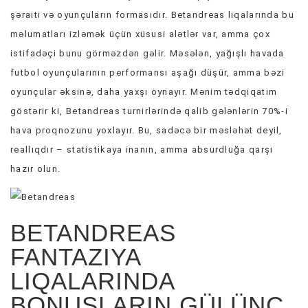
şəraiti və oyunçuların formasıdır. Betandreas liqalarında bu
məlumatları izləmək üçün xüsusi alətlər var, amma çox
istifadəçi bunu görməzdən gəlir. Məsələn, yağışlı havada
futbol oyunçularının performansı aşağı düşür, amma bəzi
oyunçular əksinə, daha yaxşı oynayır. Mənim tədqiqatım
göstərir ki, Betandreas turnirlərində qalib gələnlərin 70%-i
hava proqnozunu yoxlayır. Bu, sadəcə bir məsləhət deyil,
reallıqdır – statistikaya inanın, amma absurdluğa qarşı
hazır olun.
BETANDREAS
FANTAZIYA
LIQALARINDA
BONUSLARIN GÜLÜNC