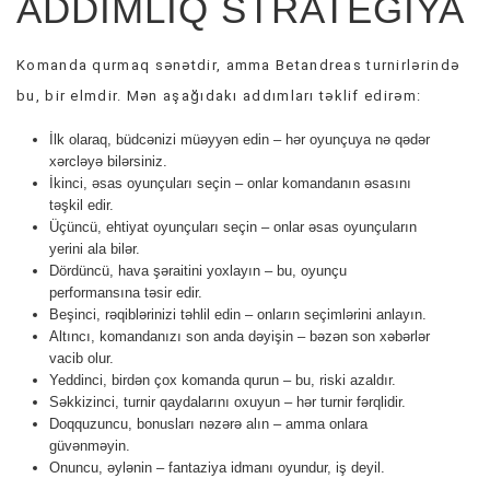
ADDIMLIQ STRATEGIYA
Komanda qurmaq sənətdir, amma Betandreas turnirlərində
bu, bir elmdir. Mən aşağıdakı addımları təklif edirəm:
İlk olaraq, büdcənizi müəyyən edin – hər oyunçuya nə qədər
xərcləyə bilərsiniz.
İkinci, əsas oyunçuları seçin – onlar komandanın əsasını
təşkil edir.
Üçüncü, ehtiyat oyunçuları seçin – onlar əsas oyunçuların
yerini ala bilər.
Dördüncü, hava şəraitini yoxlayın – bu, oyunçu
performansına təsir edir.
Beşinci, rəqiblərinizi təhlil edin – onların seçimlərini anlayın.
Altıncı, komandanızı son anda dəyişin – bəzən son xəbərlər
vacib olur.
Yeddinci, birdən çox komanda qurun – bu, riski azaldır.
Səkkizinci, turnir qaydalarını oxuyun – hər turnir fərqlidir.
Doqquzuncu, bonusları nəzərə alın – amma onlara
güvənməyin.
Onuncu, əylənin – fantaziya idmanı oyundur, iş deyil.