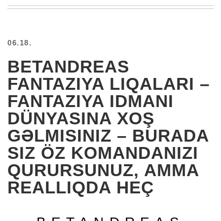
BEACH
CREEPS
MERICAN
06.18.
FACTS
MEMORY
BETANDREAS
GLANDS
FANTAZIYA LIQALARI –
FOREVER
ALONE
FANTAZIYA IDMANI
SELFIES
DÜNYASINA XOŞ
WEDDING
UNVEILS
GƏLMISINIZ – BURADA
DAMN
SIZ ÖZ KOMANDANIZI
THAT
LOOKS
QURURSUNUZ, AMMA
GOOD
REALLIQDA HEÇ
FREAKS
AWKWARD
MESSAGES
JAWDROPS