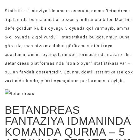
Statistika fantaziya idmanının əsasıdır, amma Betandreas
liqalarında bu məlumatlar bəzən yanıltıcı ola bilər. Mən bir
dəfə gördüm ki, bir oyunçu 5 oyunda qol vurmayıb, amma
6-cı oyunda 2 qol vurdu – statistikada bu görünmür. Buna
görə də, mən sizə məsləhət görürəm: statistikaya
əsaslanın, amma oyunçuların son formasını da nəzərə alın.
Betandreas platformasında “son 5 oyun” statistikası var –
bu, ən faydalı göstəricidir. Uzunmüddətli statistika isə çox
vaxt aldadıcıdır, çünki oyunçuların performansı dəyişir.
BETANDREAS
FANTAZIYA IDMANINDA
KOMANDA QURMA – 5