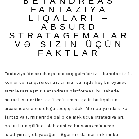
BETANDREAS
VIEW
FANTAZIYA
ALL
LIQALARI –
»
ABSURD
STRATAGEMALAR
VƏ SIZIN ÜÇÜN
FAKTLAR
Fantaziya idmanı dünyasına xoş gəlmisiniz – burada siz öz
komandanızı qurursunuz, amma reallıqda heç bir oyunçu
sizinlə razılaşmır. Betandreas platforması bu sahədə
maraqlı variantlar təklif edir, amma gəlin bu liqaların
arxasındakı absurdluğu tədqiq edək. Mən bu yazıda sizə
fantaziya turnirlərində qalib gəlmək üçün strategiyaları,
bonusların gülünc tələblərini və bu sənayenin necə
işlədiyini açıqlayacağam. Əgər siz də mənim kimi bu