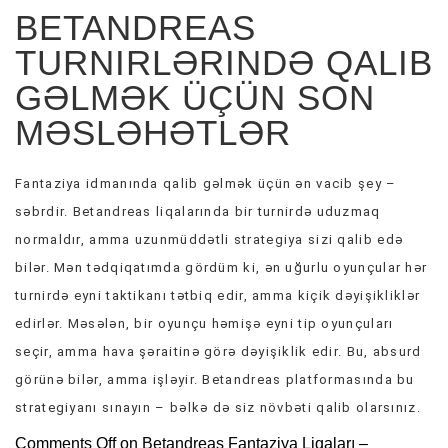
BETANDREAS
TURNIRLƏRINDƏ QALIB
GƏLMƏK ÜÇÜN SON
MƏSLƏHƏTLƏR
Fantaziya idmanında qalib gəlmək üçün ən vacib şey –
səbrdir. Betandreas liqalarında bir turnirdə uduzmaq
normaldır, amma uzunmüddətli strategiya sizi qalib edə
bilər. Mən tədqiqatımda gördüm ki, ən uğurlu oyunçular hər
turnirdə eyni taktikanı tətbiq edir, amma kiçik dəyişikliklər
edirlər. Məsələn, bir oyunçu həmişə eyni tip oyunçuları
seçir, amma hava şəraitinə görə dəyişiklik edir. Bu, absurd
görünə bilər, amma işləyir. Betandreas platformasında bu
strategiyanı sınayın – bəlkə də siz növbəti qalib olarsınız.
Comments Off
on Betandreas Fantaziya Liqaları –