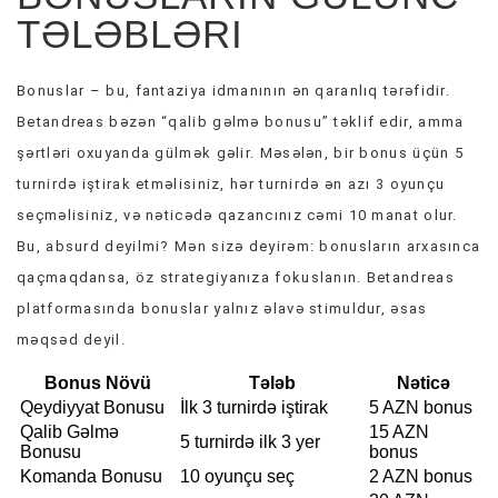
TƏLƏBLƏRI
Bonuslar – bu, fantaziya idmanının ən qaranlıq tərəfidir.
Betandreas bəzən “qalib gəlmə bonusu” təklif edir, amma
şərtləri oxuyanda gülmək gəlir. Məsələn, bir bonus üçün 5
turnirdə iştirak etməlisiniz, hər turnirdə ən azı 3 oyunçu
seçməlisiniz, və nəticədə qazancınız cəmi 10 manat olur.
Bu, absurd deyilmi? Mən sizə deyirəm: bonusların arxasınca
qaçmaqdansa, öz strategiyanıza fokuslanın. Betandreas
platformasında bonuslar yalnız əlavə stimuldur, əsas
məqsəd deyil.
Bonus Növü
Tələb
Nəticə
Qeydiyyat Bonusu
İlk 3 turnirdə iştirak
5 AZN bonus
Qalib Gəlmə
15 AZN
5 turnirdə ilk 3 yer
Bonusu
bonus
Komanda Bonusu
10 oyunçu seç
2 AZN bonus