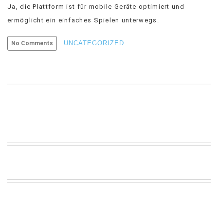
Ja, die Plattform ist für mobile Geräte optimiert und
ermöglicht ein einfaches Spielen unterwegs.
UNCATEGORIZED
No Comments