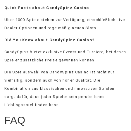
Quick Facts about CandySpinz Casino
Über 1000 Spiele stehen zur Verfügung, einschließlich Live-
Dealer-Optionen und regelmäßig neuen Slots.
Did You Know about CandySpinz Casino?
CandySpinz bietet exklusive Events und Turniere, bei denen
Spieler zusätzliche Preise gewinnen können.
Die Spielauswahl von CandySpinz Casino ist nicht nur
vielfältig, sondern auch von hoher Qualität. Die
Kombination aus klassischen und innovativen Spielen
sorgt dafür, dass jeder Spieler sein persönliches
Lieblingsspiel finden kann.
FAQ