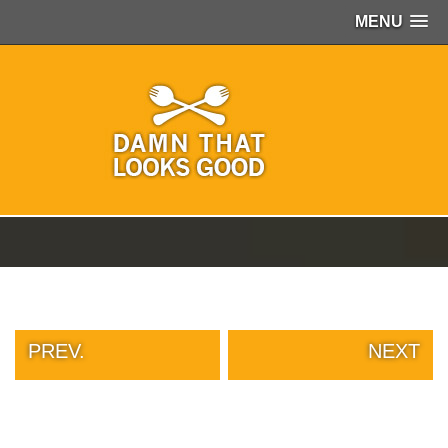
MENU
PEOPLE
OF
WALMART
GIRLS
IN
YOGA
PANTS
WTF
TATTOOS
NEIGHBOR
SHAME
WHITE
TRASH
PREV.
NEXT
REPAIRS
DAILY
VIRAL
PROUD
PARENTS