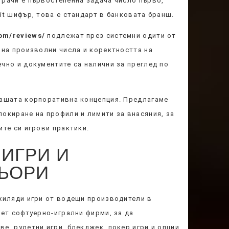
рачи е първостепенна задача число първо,
it шифър, това е стандарт в банковата бранш.
om/reviews/
подлежат през системни одити от
 на произволни числа и коректността на
чно и документите са налични за преглед по
нашата корпоративна концепция. Предлагаме
окиране на профили и лимити за внасяния, за
ите си игрови практики.
 ИГРИ И
ЬОРИ
 хиляди игри от водещи производители в
сет софтуерно-игрални фирми, за да
е, рулетни игри, блекджек, покер игри и опции