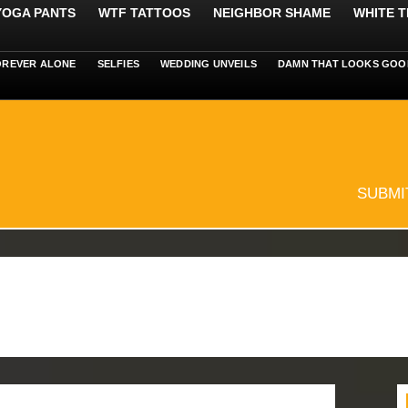
 YOGA PANTS
WTF TATTOOS
NEIGHBOR SHAME
WHITE T
OREVER ALONE
SELFIES
WEDDING UNVEILS
DAMN THAT LOOKS GOO
SUBMI