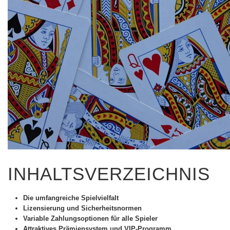
VIEW
ALL
»
INHALTSVERZEICHNIS
Die umfangreiche Spielvielfalt
Lizensierung und Sicherheitsnormen
Variable Zahlungsoptionen für alle Spieler
Attraktives Prämiensystem und VIP-Programm