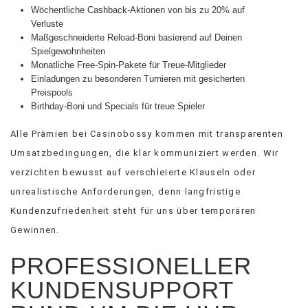
Wöchentliche Cashback-Aktionen von bis zu 20% auf
Verluste
Maßgeschneiderte Reload-Boni basierend auf Deinen
Spielgewohnheiten
Monatliche Free-Spin-Pakete für Treue-Mitglieder
Einladungen zu besonderen Turnieren mit gesicherten
Preispools
Birthday-Boni und Specials für treue Spieler
Alle Prämien bei Casinobossy kommen mit transparenten
Umsatzbedingungen, die klar kommuniziert werden. Wir
verzichten bewusst auf verschleierte Klauseln oder
unrealistische Anforderungen, denn langfristige
Kundenzufriedenheit steht für uns über temporären
Gewinnen.
PROFESSIONELLER
KUNDENSUPPORT