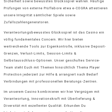
Sicherheit sowie bewusstes Glücksspiel wahren. Häufige
Prüfungen von externe Prüflabore etwa e-COGRA attestieren
unsere Integrität sämtlicher Spiele sowie
Zufallszahlengeneratoren.
Verantwortungsbewusstes Glücksspiel ist das Casino ein
völlig fundamentales Concern. Wir hier bieten
weitreichende Tools zur Eigenkontrolle, inklusive Deposit-
Grenzen, Verlust-Limits, Session-Limits &
Selbstausschluss-Optionen. Unser geschultes Service-
Team steht Euch mit Themen hinsichtlich Thema Player
Protection jederzeit zur Hilfe & arrangiert nach Bedarf
Verbindungen mit professionellen Beratungs-Zentren.
Im unserem Casino kombinieren wir hier Vergnügen mit
Verantwortung, Innovationskraft mit Überlieferung &
Diversität mit exzellenter Qualität. Erkunden Du