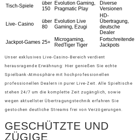
über
Evolution Gaming,
Diverse
Tisch-Spiele
150
Pragmatic Play
Versionen
HD-
über
Evolution Live
Übertragung,
Live- Casino
80
Gaming, Ezugi
deutsche
Dealer
Microgaming,
Fortschreitende
Jackpot-Games
25+
RedTiger Tiger
Jackpots
Unser exklusives Live-Casino-Bereich verdient
herausragende Erwähnung: Hier genießen Sie echte
Spielbank-Atmosphäre mit hochprofessionellen
professionellen Dealern in purer Live-Zeit. Alle Spieltische
stehen 24/7 um die komplette Zeit zugänglich, sowie
wegen aktuellster Übertragungstechnik erfahren Sie
gestochen deutliche Streams frei von Verzögerungen.
GESCHÜTZTE UND
ZÜGIGE