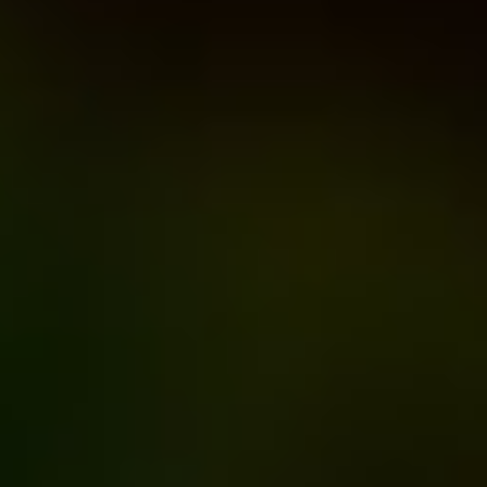
that
consist
of
delicious
food
such
as
hamburgers,
cookies,
cupcakes,
chicken
wings,
food
porn,
fast
food,
homemade
food
and
more.
Other
members