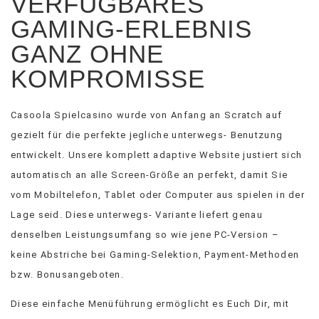
VERFÜGBARES
GAMING-ERLEBNIS
GANZ OHNE
KOMPROMISSE
Casoola Spielcasino wurde von Anfang an Scratch auf
gezielt für die perfekte jegliche unterwegs- Benutzung
entwickelt. Unsere komplett adaptive Website justiert sich
automatisch an alle Screen-Größe an perfekt, damit Sie
vom Mobiltelefon, Tablet oder Computer aus spielen in der
Lage seid. Diese unterwegs- Variante liefert genau
denselben Leistungsumfang so wie jene PC-Version –
keine Abstriche bei Gaming-Selektion, Payment-Methoden
bzw. Bonusangeboten.
Diese einfache Menüführung ermöglicht es Euch Dir, mit