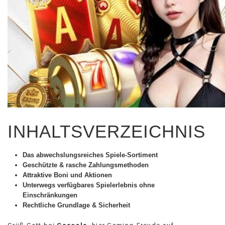
VIEW
ALL
»
INHALTSVERZEICHNIS
Das abwechslungsreiches Spiele-Sortiment
Geschützte & rasche Zahlungsmethoden
Attraktive Boni und Aktionen
Unterwegs verfügbares Spielerlebnis ohne
Einschränkungen
Rechtliche Grundlage & Sicherheit