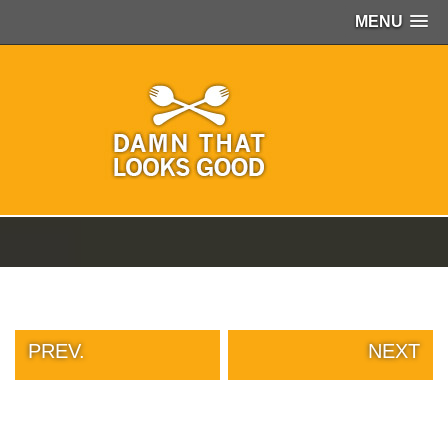
MENU
PEOPLE
OF
WALMART
GIRLS
IN
YOGA
PANTS
WTF
TATTOOS
NEIGHBOR
SHAME
WHITE
TRASH
PREV.
NEXT
REPAIRS
DAILY
VIRAL
PROUD
PARENTS