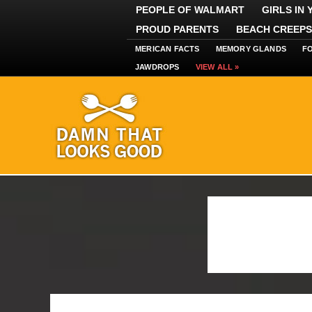
PEOPLE OF WALMART
GIRLS IN
PROUD PARENTS
BEACH CREEPS
MERICAN FACTS
MEMORY GLANDS
F
JAWDROPS
VIEW ALL »