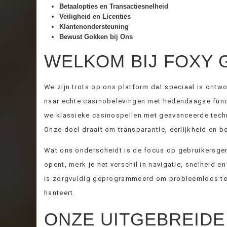
Betaalopties en Transactiesnelheid
Veiligheid en Licenties
Klantenondersteuning
Bewust Gokken bij Ons
WELKOM BIJ FOXY 
We zijn trots op ons platform dat speciaal is ont
naar echte casinobelevingen met hedendaagse funct
we klassieke casinospellen met geavanceerde tech
Onze doel draait om transparantie, eerlijkheid en b
Wat ons onderscheidt is de focus op gebruikersgem
opent, merk je het verschil in navigatie, snelheid 
is zorgvuldig geprogrammeerd om probleemloos te 
hanteert.
ONZE UITGEBREIDE