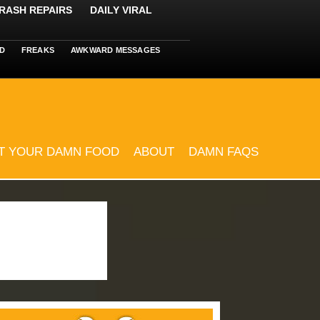
RASH REPAIRS
DAILY VIRAL
D
FREAKS
AWKWARD MESSAGES
T YOUR DAMN FOOD
ABOUT
DAMN FAQS