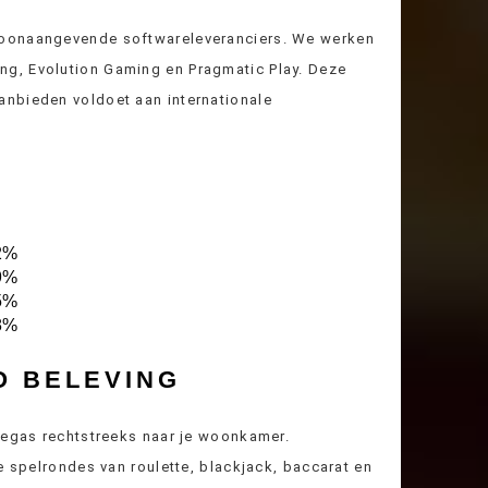
toonaangevende softwareleveranciers. We werken
g, Evolution Gaming en Pragmatic Play. Deze
nbieden voldoet aan internationale
2%
9%
5%
8%
O BELEVING
Vegas rechtstreeks naar je woonkamer.
e spelrondes van roulette, blackjack, baccarat en