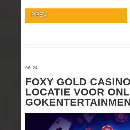
PREV.
06.24.
FOXY GOLD CASIN
LOCATIE VOOR ONL
GOKENTERTAINME