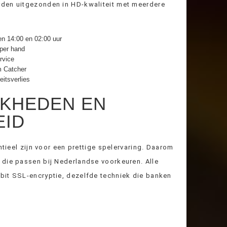
rden uitgezonden in HD-kwaliteit met meerdere
en 14:00 en 02:00 uur
 per hand
rvice
m Catcher
eitsverlies
JKHEDEN EN
EID
ntieel zijn voor een prettige spelervaring. Daarom
 die passen bij Nederlandse voorkeuren. Alle
bit SSL-encryptie, dezelfde techniek die banken