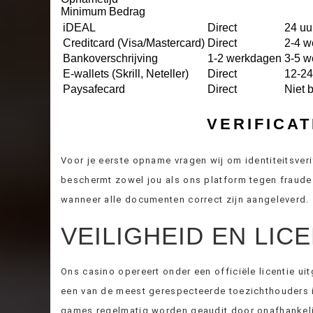
Minimum Bedrag
iDEAL
Direct
24 uu
Creditcard (Visa/Mastercard)
Direct
2-4 w
Bankoverschrijving
1-2 werkdagen
3-5 w
E-wallets (Skrill, Neteller)
Direct
12-24
Paysafecard
Direct
Niet 
VERIFICA
Voor je eerste opname vragen wij om identiteitsver
beschermt zowel jou als ons platform tegen fraude.
wanneer alle documenten correct zijn aangeleverd.
VEILIGHEID EN LIC
Ons casino opereert onder een officiële licentie u
een van de meest gerespecteerde toezichthouders in
games regelmatig worden geaudit door onafhankeli