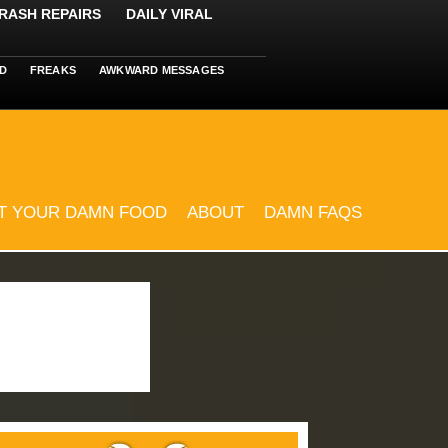
RASH REPAIRS
DAILY VIRAL
D
FREAKS
AWKWARD MESSAGES
T YOUR DAMN FOOD
ABOUT
DAMN FAQS