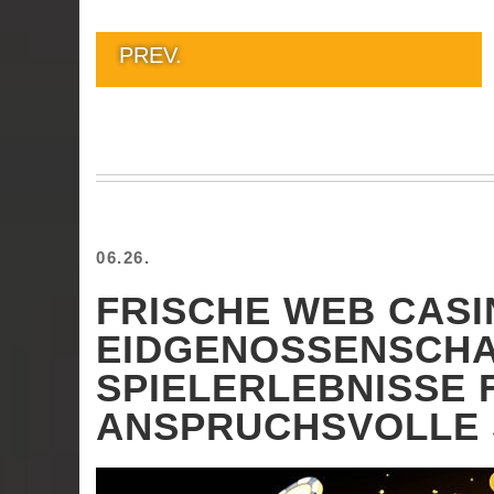
PREV.
06.26.
FRISCHE WEB CAS
EIDGENOSSENSCHA
SPIELERLEBNISSE 
ANSPRUCHSVOLLE 