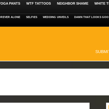
 YOGA PANTS
WTF TATTOOS
NEIGHBOR SHAME
WHITE T
OREVER ALONE
SELFIES
WEDDING UNVEILS
DAMN THAT LOOKS GOO
SUBMI