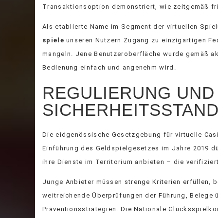
Transaktionsoption demonstriert, wie zeitgemäß fr
Als etablierte Name im Segment der virtuellen Spie
spiele
unseren Nutzern Zugang zu einzigartigen Feat
mangeln. Jene Benutzeroberfläche wurde gemäß akt
Bedienung einfach und angenehm wird.
REGULIERUNG UND
SICHERHEITSSTAN
Die eidgenössische Gesetzgebung für virtuelle Casi
Einführung des Geldspielgesetzes im Jahre 2019 dü
ihre Dienste im Territorium anbieten – die verifizie
Junge Anbieter müssen strenge Kriterien erfüllen, b
weitreichende Überprüfungen der Führung, Belege übe
Präventionsstrategien. Die Nationale Glücksspielkom