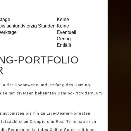
ktage
Keine
bis achtundvierzig Stunden
Keine
Werktage
Eventuell
n
Gering
Entfällt
ING-PORTFOLIO
R
ch in der Spannweite und Umfang des Gaming-
eise mit diversen bekannten Gaming-Providern, um
lautomaten bis hin zu Live-Dealer-Formaten
t tatsächlichen Croupiers in Real-Time haben an
die Bequemlichkeit des Online-Spiels mit jener