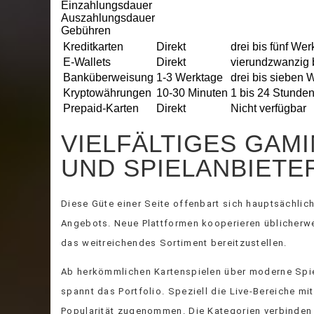
Einzahlungsdauer
Auszahlungsdauer
Gebühren
Kreditkarten
Direkt
drei bis fünf Wer
E-Wallets
Direkt
vierundzwanzig 
Banküberweisung
1-3 Werktage
drei bis sieben 
Kryptowährungen
10-30 Minuten
1 bis 24 Stunde
Prepaid-Karten
Direkt
Nicht verfügbar
VIELFÄLTIGES GAM
UND SPIELANBIETE
Diese Güte einer Seite offenbart sich hauptsächli
Angebots. Neue Plattformen kooperieren üblicherw
das weitreichendes Sortiment bereitzustellen.
Ab herkömmlichen Kartenspielen über moderne Spie
spannt das Portfolio. Speziell die Live-Bereiche mi
Popularität zugenommen. Die Kategorien verbinden 