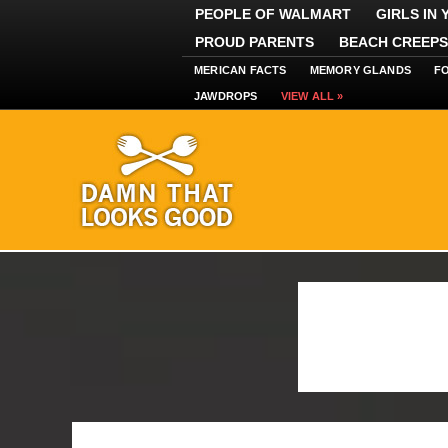
PEOPLE OF WALMART
GIRLS IN
PROUD PARENTS
BEACH CREEPS
MERICAN FACTS
MEMORY GLANDS
F
JAWDROPS
VIEW ALL »