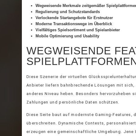
Wegweisende Merkmale zeitgemäßer Spielplattforme
Regulierung und Schutzstandards
Verlockende Startangebote für Erstnutzer
Moderne Transaktionswege im Überblick
Vielfältiges Spielsortiment und Spielanbieter
Mobile Optimierung und Usability
WEGWEISENDE FEA
SPIELPLATTFORME
Diese Szenerie der virtuellen Glücksspielunterhaltu
Anbieter liefern bahnbrechende Lösungen mit sich, 
anderes Niveau heben. Besonders hervorzuheben sin
Zahlungen und persönliche Daten schützen.
Diese Seite baut auf modernste Gaming-Features, di
überschreiten. Dynamische Contests, personalisie
erzeugen eine gemeinschaftliche Umgebung. Jene I