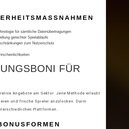
HERHEITSMASSNAHMEN
hnologie für sämtliche Datenübertragungen
ellung gerechter Spielabläufe
eschränkungen zum Nutzerschutz
rscheinlichkeiten
LUNGSBONI FÜR
lukrative Angebote am Sektor. Jene Methode erlaubt
ieren und frische Spieler anzulocken. Darin
nterschiedlichen Plattformen.
 BONUSFORMEN