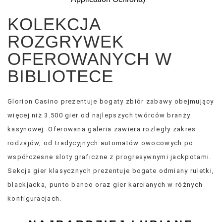
KOLEKCJA
ROZGRYWEK
OFEROWANYCH W
BIBLIOTECE
Glorion Casino prezentuje bogaty zbiór zabawy obejmujący
więcej niż 3.500 gier od najlepszych twórców branży
kasynowej. Oferowana galeria zawiera rozległy zakres
rodzajów, od tradycyjnych automatów owocowych po
współczesne sloty graficzne z progresywnymi jackpotami.
Sekcja gier klasycznych prezentuje bogate odmiany ruletki,
blackjacka, punto banco oraz gier karcianych w różnych
konfiguracjach.