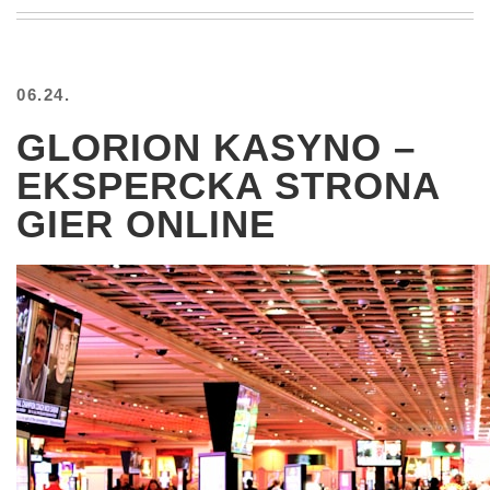
BEACH
CREEPS
MERICAN
06.24.
FACTS
MEMORY
GLORION KASYNO –
GLANDS
EKSPERCKA STRONA
FOREVER
ALONE
GIER ONLINE
SELFIES
WEDDING
UNVEILS
DAMN
THAT
LOOKS
GOOD
FREAKS
AWKWARD
MESSAGES
JAWDROPS