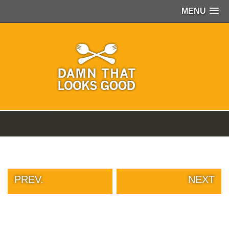
MENU
PEOPLE
OF
WALMART
GIRLS
IN
YOGA
PANTS
WTF
TATTOOS
NEIGHBOR
SHAME
WHITE
TRASH
PREV.
NEXT
REPAIRS
DAILY
VIRAL
PROUD
PARENTS