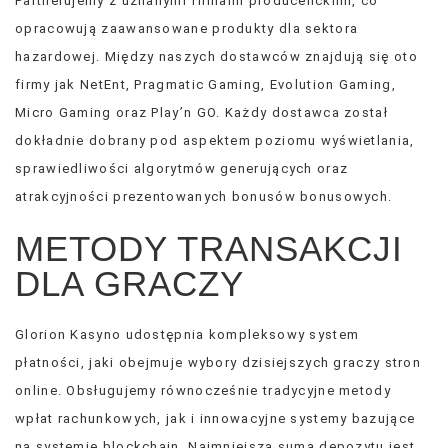
Partnerujemy z uznanymi firmami producenckimi, co
opracowują zaawansowane produkty dla sektora
hazardowej. Między naszych dostawców znajdują się oto
firmy jak NetEnt, Pragmatic Gaming, Evolution Gaming,
Micro Gaming oraz Play’n GO. Każdy dostawca został
dokładnie dobrany pod aspektem poziomu wyświetlania,
sprawiedliwości algorytmów generujących oraz
atrakcyjności prezentowanych bonusów bonusowych.
METODY TRANSAKCJI
DLA GRACZY
Glorion Kasyno udostępnia kompleksowy system
płatności, jaki obejmuje wybory dzisiejszych graczy stron
online. Obsługujemy równocześnie tradycyjne metody
wpłat rachunkowych, jak i innowacyjne systemy bazujące
na systemie blockchain. Najmniejsza suma depozytu jest