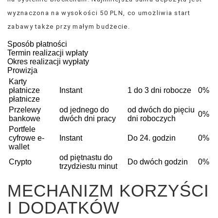
wyznaczona na wysokości 50 PLN, co umożliwia start
zabawy także przy małym budżecie.
Sposób płatności
Termin realizacji wpłaty
Okres realizacji wypłaty
Prowizja
Karty
płatnicze
Instant
1 do 3 dni robocze
0%
płatnicze
Przelewy
od jednego do
od dwóch do pięciu
0%
bankowe
dwóch dni pracy
dni roboczych
Portfele
cyfrowe e-
Instant
Do 24. godzin
0%
wallet
od piętnastu do
Crypto
Do dwóch godzin
0%
trzydziestu minut
MECHANIZM KORZYŚCI
I DODATKÓW