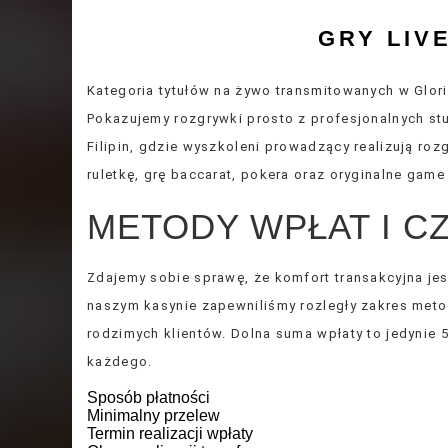
GRY LIV
Kategoria tytułów na żywo transmitowanych w Glorio
Pokazujemy rozgrywki prosto z profesjonalnych stu
Filipin, gdzie wyszkoleni prowadzący realizują roz
ruletkę, grę baccarat, pokera oraz oryginalne ga
METODY WPŁAT I C
Zdajemy sobie sprawę, że komfort transakcyjna jest
naszym kasynie zapewniliśmy rozległy zakres meto
rodzimych klientów. Dolna suma wpłaty to jedynie 
każdego.
Sposób płatności
Minimalny przelew
Termin realizacji wpłaty