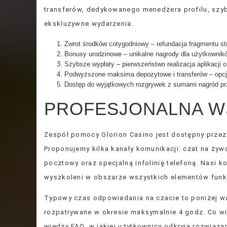
transferów, dedykowanego menedżera profilu, szy
ekskluzywne wydarzenia.
Zwrot środków cotygodniowy – refundacja fragmentu s
Bonusy urodzinowe – unikalne nagrody dla użytkownikó
Szybsze wypłaty – pierwszeństwo realizacja aplikacji o
Podwyższone maksima depozytowe i transferów – opc
Dostęp do wyjątkowych rozgrywek z sumami nagród p
PROFESJONALNA WS
Zespół pomocy Glorion Casino jest dostępny przez 
Proponujemy kilka kanały komunikacji: czat na żyw
pocztowy oraz specjalną infolinię telefoną. Nasi k
wyszkoleni w obszarze wszystkich elementów funk
Typowy czas odpowiadania na czacie to poniżej wa
rozpatrywane w okresie maksymalnie 4 godz. Co wi
wiedzy FAQ, w jakiej użytkownicy odkryją rozwiąz