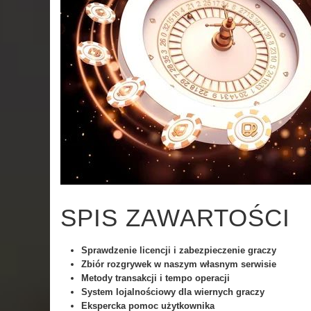
SPIS ZAWARTOŚCI
Sprawdzenie licencji i zabezpieczenie graczy
Zbiór rozgrywek w naszym własnym serwisie
Metody transakcji i tempo operacji
System lojalnościowy dla wiernych graczy
Ekspercka pomoc użytkownika