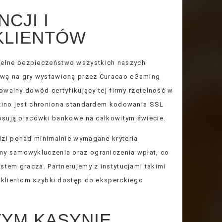
CJI I
KLIENTÓW
pełne bezpieczeństwo wszystkich naszych
wą na gry wystawioną przez Curacao eGaming
owalny dowód certyfikujący tej firmy rzetelność w
zino jest chroniona standardem kodowania SSL
tosują placówki bankowe na całkowitym świecie.
dzi ponad minimalnie wymagane kryteria
y samowykluczenia oraz ograniczenia wpłat, co
tem gracza. Partnerujemy z instytucjami takimi
 klientom szybki dostęp do eksperckiego
TYM KASYNIE