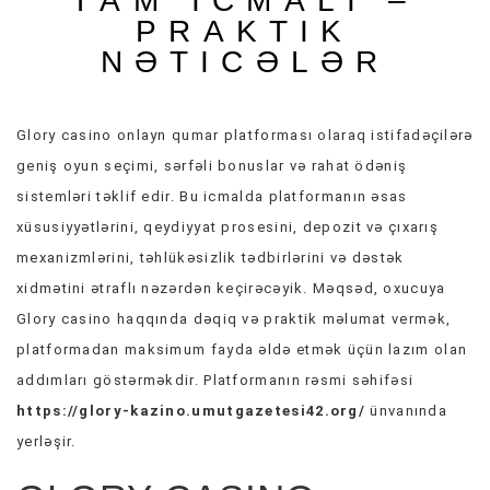
TAM İCMALI –
PRAKTIK
VIEW
ALL
NƏTICƏLƏR
»
Glory casino onlayn qumar platforması olaraq istifadəçilərə
geniş oyun seçimi, sərfəli bonuslar və rahat ödəniş
sistemləri təklif edir. Bu icmalda platformanın əsas
xüsusiyyətlərini, qeydiyyat prosesini, depozit və çıxarış
mexanizmlərini, təhlükəsizlik tədbirlərini və dəstək
xidmətini ətraflı nəzərdən keçirəcəyik. Məqsəd, oxucuya
Glory casino haqqında dəqiq və praktik məlumat vermək,
platformadan maksimum fayda əldə etmək üçün lazım olan
addımları göstərməkdir. Platformanın rəsmi səhifəsi
https://glory-kazino.umutgazetesi42.org/
ünvanında
yerləşir.