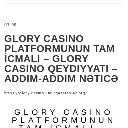
BEACH
CREEPS
MERICAN
07.09.
FACTS
MEMORY
GLORY CASINO
GLANDS
PLATFORMUNUN TAM
FOREVER
ALONE
İCMALI – GLORY
SELFIES
CASINO QEYDIYYATI –
WEDDING
UNVEILS
ADDIM-ADDIM NƏTICƏ
DAMN
THAT
LOOKS
https://glory-kazino.umutgazetesi42.org/
GOOD
FREAKS
GLORY CASINO
AWKWARD
PLATFORMUNUN
MESSAGES
JAWDROPS