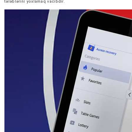
tələblərini yoxlamaq vacibdir.