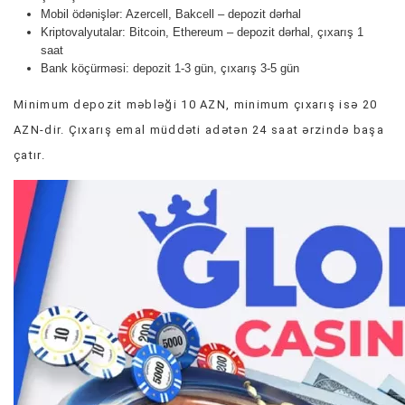
Mobil ödənişlər: Azercell, Bakcell – depozit dərhal
Kriptovalyutalar: Bitcoin, Ethereum – depozit dərhal, çıxarış 1
saat
Bank köçürməsi: depozit 1-3 gün, çıxarış 3-5 gün
Minimum depozit məbləği 10 AZN, minimum çıxarış isə 20
AZN-dir. Çıxarış emal müddəti adətən 24 saat ərzində başa
çatır.