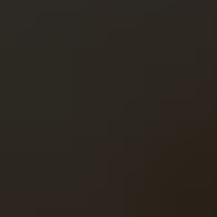
In
Yoga
Pants,
Forever
Alone,
Daily
Viral
Stuff,
Wedding
Unveils,
Neighbor
Shame,
Full
of
Your
Selfies,
Memory
Glands,
Jaw
Drops,
Freaks
of
Fast