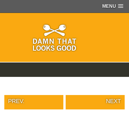
MENU
PEOPLE
OF
WALMART
GIRLS
IN
YOGA
PANTS
WTF
TATTOOS
NEIGHBOR
SHAME
WHITE
TRASH
PREV.
NEXT
REPAIRS
DAILY
VIRAL
PROUD
PARENTS