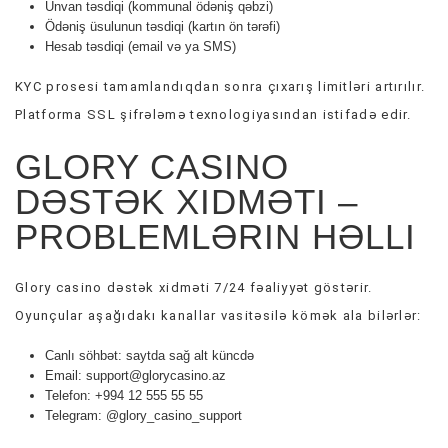
Ünvan təsdiqi (kommunal ödəniş qəbzi)
Ödəniş üsulunun təsdiqi (kartın ön tərəfi)
Hesab təsdiqi (email və ya SMS)
KYC prosesi tamamlandıqdan sonra çıxarış limitləri artırılır.
Platforma SSL şifrələmə texnologiyasından istifadə edir.
GLORY CASINO
DƏSTƏK XIDMƏTI –
PROBLEMLƏRIN HƏLLI
Glory casino dəstək xidməti 7/24 fəaliyyət göstərir.
Oyunçular aşağıdakı kanallar vasitəsilə kömək ala bilərlər:
Canlı söhbət: saytda sağ alt küncdə
Email:
support@glorycasino.az
Telefon: +994 12 555 55 55
Telegram: @glory_casino_support