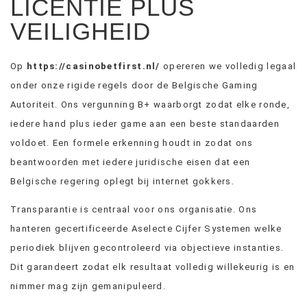
LICENTIE PLUS
VEILIGHEID
Op
https://casinobetfirst.nl/
opereren we volledig legaal
onder onze rigide regels door de Belgische Gaming
Autoriteit. Ons vergunning B+ waarborgt zodat elke ronde,
iedere hand plus ieder game aan een beste standaarden
voldoet. Een formele erkenning houdt in zodat ons
beantwoorden met iedere juridische eisen dat een
Belgische regering oplegt bij internet gokkers.
Transparantie is centraal voor ons organisatie. Ons
hanteren gecertificeerde Aselecte Cijfer Systemen welke
periodiek blijven gecontroleerd via objectieve instanties.
Dit garandeert zodat elk resultaat volledig willekeurig is en
nimmer mag zijn gemanipuleerd.