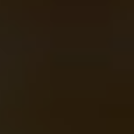
Network
are
People
of
Walmart,
Girls
In
Yoga
Pants,
Forever
Alone,
Daily
Viral
Stuff,
Wedding
Unveils,
Neighbor
Shame,
Full
of
Your
Selfies,