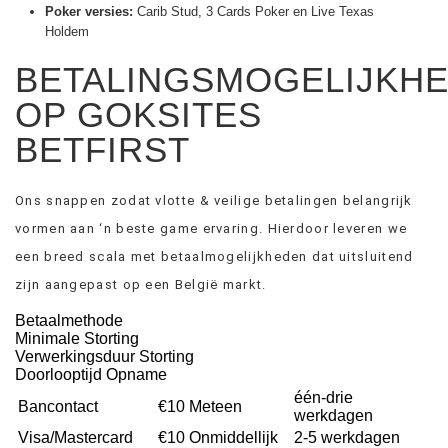
Poker versies:
Carib Stud, 3 Cards Poker en Live Texas
Holdem
BETALINGSMOGELIJKH
OP GOKSITES
BETFIRST
Ons snappen zodat vlotte & veilige betalingen belangrijk
vormen aan ‘n beste game ervaring. Hierdoor leveren we
een breed scala met betaalmogelijkheden dat uitsluitend
zijn aangepast op een België markt.
Betaalmethode
Minimale Storting
Verwerkingsduur Storting
Doorlooptijd Opname
één-drie
Bancontact
€10
Meteen
werkdagen
Visa/Mastercard
€10
Onmiddellijk
2-5 werkdagen