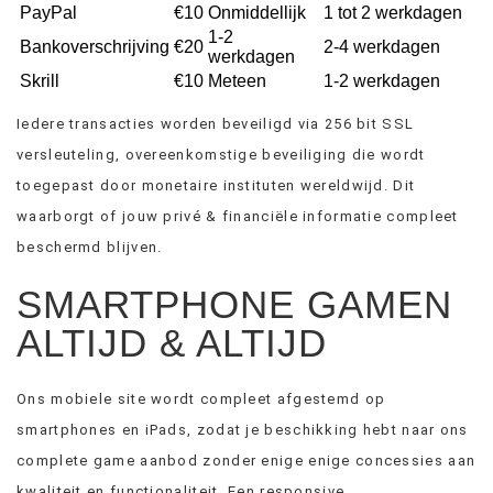
PayPal
€10
Onmiddellijk
1 tot 2 werkdagen
1-2
Bankoverschrijving
€20
2-4 werkdagen
werkdagen
Skrill
€10
Meteen
1-2 werkdagen
Iedere transacties worden beveiligd via 256 bit SSL
versleuteling, overeenkomstige beveiliging die wordt
toegepast door monetaire instituten wereldwijd. Dit
waarborgt of jouw privé & financiële informatie compleet
beschermd blijven.
SMARTPHONE GAMEN
ALTIJD & ALTIJD
Ons mobiele site wordt compleet afgestemd op
smartphones en iPads, zodat je beschikking hebt naar ons
complete game aanbod zonder enige enige concessies aan
kwaliteit en functionaliteit. Een responsive