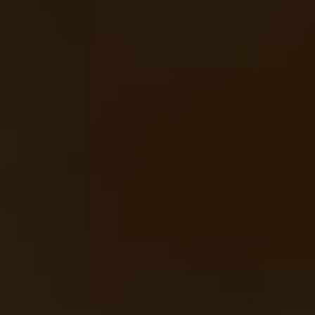
such
as
hamburgers,
cookies,
cupcakes,
chicken
wings,
food
porn,
fast
food,
homemade
food
and
more.
Other
members
of
the
Three
Ring
Blogs