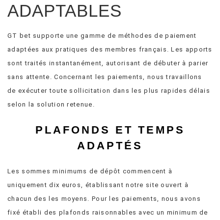
ADAPTABLES
GT bet supporte une gamme de méthodes de paiement
adaptées aux pratiques des membres français. Les apports
sont traités instantanément, autorisant de débuter à parier
sans attente. Concernant les paiements, nous travaillons
de exécuter toute sollicitation dans les plus rapides délais
selon la solution retenue.
PLAFONDS ET TEMPS
ADAPTÉS
Les sommes minimums de dépôt commencent à
uniquement dix euros, établissant notre site ouvert à
chacun des les moyens. Pour les paiements, nous avons
fixé établi des plafonds raisonnables avec un minimum de