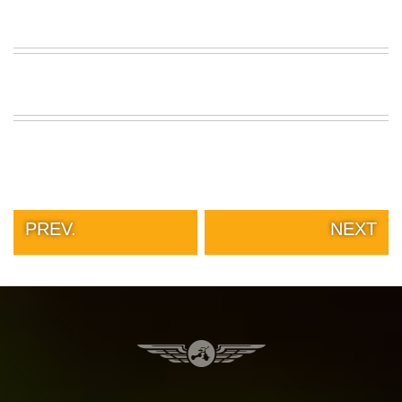
PREV.
NEXT