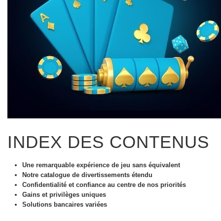
VIEW
ALL
»
INDEX DES CONTENUS
Une remarquable expérience de jeu sans équivalent
Notre catalogue de divertissements étendu
Confidentialité et confiance au centre de nos priorités
Gains et privilèges uniques
Solutions bancaires variées