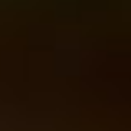
That
Looks
Good
posts
funny
photos
and
funny
videos
daily
that
consist
of
delicious
food
such
as
hamburgers,
cookies,
cupcakes,
chicken
wings,