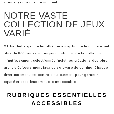
vous soyez, à chaque moment.
NOTRE VASTE
COLLECTION DE JEUX
VARIÉ
GT bet héberge une ludothèque exceptionnelle comprenant
plus de 800 fantastiques jeux distincts. Cette collection
minutieusement sélectionnée inclut les créations des plus
grands éditeurs mondiaux de software de gaming. Chaque
divertissement est contrôlé strictement pour garantir
équité et excellence visuelle impeccable.
RUBRIQUES ESSENTIELLES
ACCESSIBLES