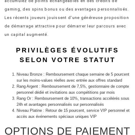
accumulez de points échangeables en des crédits de
gaming, des spins bonus ou des avantages personnalisés.
Les récents joueurs jouissent d’une généreuse proposition
de démarrage attractive pour démarrer leur parcours avec
un capital augmenté.
PRIVILÈGES ÉVOLUTIFS
SELON VOTRE STATUT
Niveau Bronze : Remboursement chaque semaine de 5 pourcent
sur les moins-values réelles avec entrée aux offres standard
Rang Argent : Remboursement de 7,5%, gestionnaire de compte
personnel dédié et invitations aux compétitions par mois
Rang Or : Remboursement de 10%, transactions accélérés sous
24h et avantages personnalisés sur personnalisés
Niveau Platine : Retour de 15 pourcent, service VIP personnel et
accès aux événements spéciaux uniques VIP
OPTIONS DE PAIEMENT