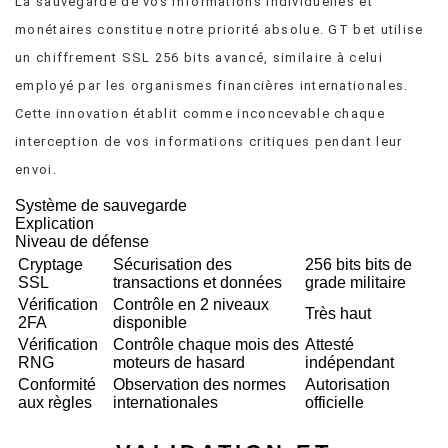
La sauvegarde de vos informations individuelles et
monétaires constitue notre priorité absolue. GT bet utilise
un chiffrement SSL 256 bits avancé, similaire à celui
employé par les organismes financières internationales.
Cette innovation établit comme inconcevable chaque
interception de vos informations critiques pendant leur
envoi.
Système de sauvegarde
Explication
Niveau de défense
Cryptage
Sécurisation des
256 bits bits de
SSL
transactions et données
grade militaire
Vérification
Contrôle en 2 niveaux
Très haut
2FA
disponible
Vérification
Contrôle chaque mois des
Attesté
RNG
moteurs de hasard
indépendant
Conformité
Observation des normes
Autorisation
aux règles
internationales
officielle