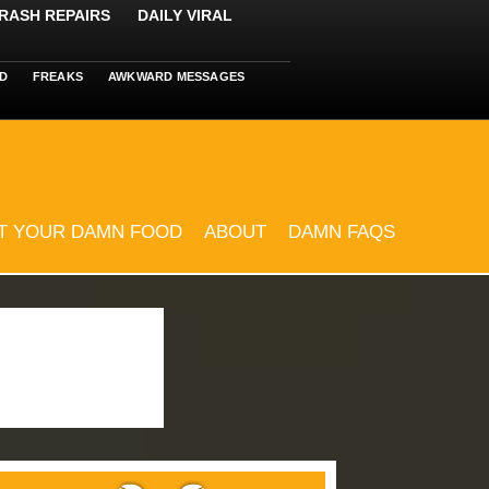
RASH REPAIRS
DAILY VIRAL
D
FREAKS
AWKWARD MESSAGES
T YOUR DAMN FOOD
ABOUT
DAMN FAQS