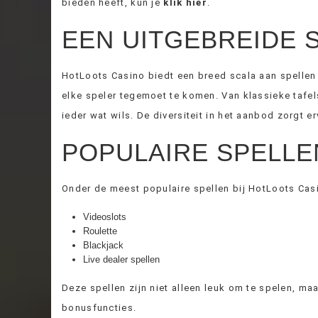
bieden heeft, kun je
klik hier
.
EEN UITGEBREIDE 
HotLoots Casino biedt een breed scala aan spellen
elke speler tegemoet te komen. Van klassieke tafels
ieder wat wils. De diversiteit in het aanbod zorgt e
POPULAIRE SPELLE
Onder de meest populaire spellen bij HotLoots Casi
Videoslots
Roulette
Blackjack
Live dealer spellen
Deze spellen zijn niet alleen leuk om te spelen, ma
bonusfuncties.