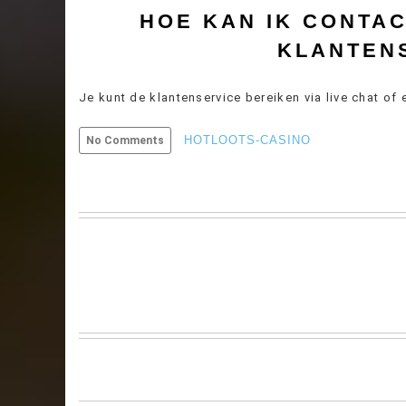
HOE KAN IK CONTA
KLANTEN
Je kunt de klantenservice bereiken via live chat of 
HOTLOOTS-CASINO
No Comments