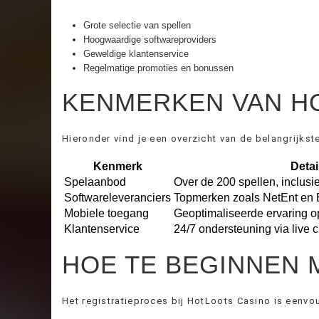
Grote selectie van spellen
Hoogwaardige softwareproviders
Geweldige klantenservice
Regelmatige promoties en bonussen
KENMERKEN VAN H
Hieronder vind je een overzicht van de belangrijks
Kenmerk
Detai
Spelaanbod
Over de 200 spellen, inclusie
Softwareleveranciers
Topmerken zoals NetEnt en 
Mobiele toegang
Geoptimaliseerde ervaring o
Klantenservice
24/7 ondersteuning via live c
HOE TE BEGINNEN 
Het registratieproces bij HotLoots Casino is eenv