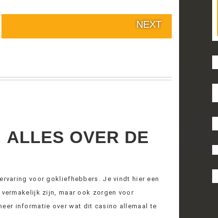
NEXT
 ALLES OVER DE
ervaring voor gokliefhebbers. Je vindt hier een
 vermakelijk zijn, maar ook zorgen voor
er informatie over wat dit casino allemaal te