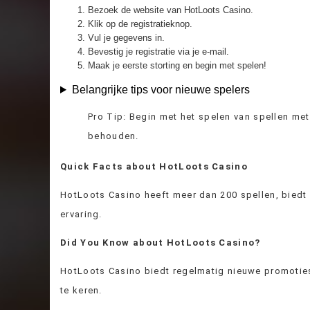
Bezoek de website van HotLoots Casino.
Klik op de registratieknop.
Vul je gegevens in.
Bevestig je registratie via je e-mail.
Maak je eerste storting en begin met spelen!
Belangrijke tips voor nieuwe spelers
Pro Tip: Begin met het spelen van spellen met 
behouden.
Quick Facts about HotLoots Casino
HotLoots Casino heeft meer dan 200 spellen, biedt
ervaring.
Did You Know about HotLoots Casino?
HotLoots Casino biedt regelmatig nieuwe promotie
te keren.