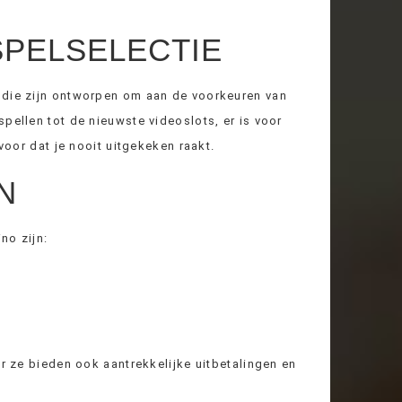
SPELSELECTIE
 die zijn ontworpen om aan de voorkeuren van
pellen tot de nieuwste videoslots, er is voor
rvoor dat je nooit uitgekeken raakt.
N
no zijn:
ar ze bieden ook aantrekkelijke uitbetalingen en