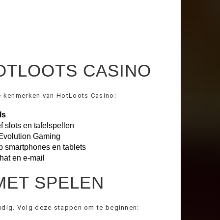
OTLOOTS CASINO
te kenmerken van HotLoots Casino:
ls
f slots en tafelspellen
Evolution Gaming
p smartphones en tablets
hat en e-mail
MET SPELEN
oudig. Volg deze stappen om te beginnen: