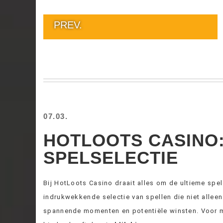
PREV.
07.03.
HOTLOOTS CASINO:
SPELSELECTIE
Bij HotLoots Casino draait alles om de ultieme spel
indrukwekkende selectie van spellen die niet alleen
spannende momenten en potentiële winsten. Voor me