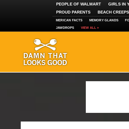
PEOPLE OF WALMART
GIRLS IN
PROUD PARENTS
BEACH CREEPS
MERICAN FACTS
MEMORY GLANDS
F
JAWDROPS
VIEW ALL »