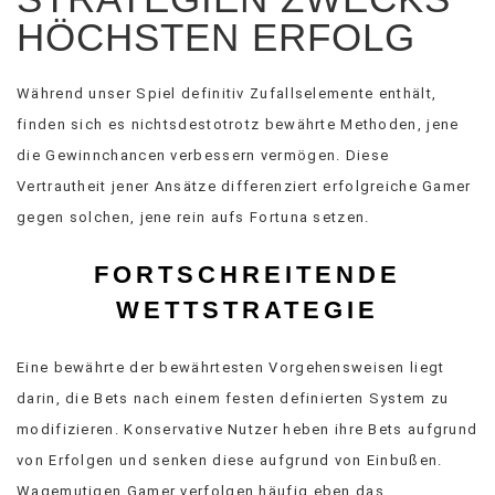
HÖCHSTEN ERFOLG
Während unser Spiel definitiv Zufallselemente enthält,
finden sich es nichtsdestotrotz bewährte Methoden, jene
die Gewinnchancen verbessern vermögen. Diese
Vertrautheit jener Ansätze differenziert erfolgreiche Gamer
gegen solchen, jene rein aufs Fortuna setzen.
FORTSCHREITENDE
WETTSTRATEGIE
Eine bewährte der bewährtesten Vorgehensweisen liegt
darin, die Bets nach einem festen definierten System zu
modifizieren. Konservative Nutzer heben ihre Bets aufgrund
von Erfolgen und senken diese aufgrund von Einbußen.
Wagemutigen Gamer verfolgen häufig eben das