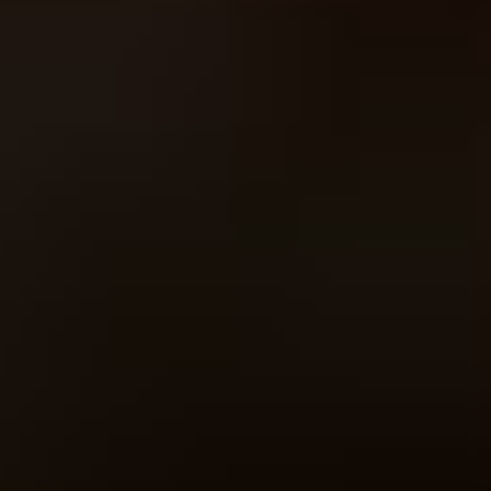
the
D-
SHAME
SELFIES
Three
BAGGING
WTF
Ring
GIRLS
TATTOOS
Blogs
IN
Network.
YOGA
Damn
PANTS
That
Looks
Good
posts
funny
photos
and
funny
videos
daily
that
consist
of
delicious
food
such
as