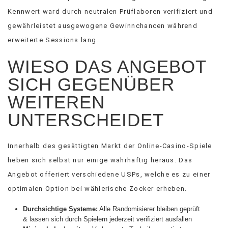
Kennwert ward durch neutralen Prüflaboren verifiziert und
gewährleistet ausgewogene Gewinnchancen während
erweiterte Sessions lang.
WIESO DAS ANGEBOT
SICH GEGENÜBER
WEITEREN
UNTERSCHEIDET
Innerhalb des gesättigten Markt der Online-Casino-Spiele
heben sich selbst nur einige wahrhaftig heraus. Das
Angebot offeriert verschiedene USPs, welche es zu einer
optimalen Option bei wählerische Zocker erheben.
Durchsichtige Systeme:
Alle Randomisierer bleiben geprüft
& lassen sich durch Spielern jederzeit verifiziert ausfallen