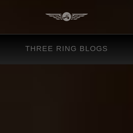
DAMN
THAT
HOME
FAQS
TERMS
THREE RING BLOGS
LOOKS
&
SUBMIT
ABOUT
GOOD
CONDITIONS
Damn
PRIVACY
AWKWARD
DR.
GUYS
PEOPLE
YOU
That
POLICY
MESSAGES
FUGLY
WITH
OF
DRIVE
Looks
SIXPACKS
WALMART
WHAT
BEACH
FOREVER
Good
CREEPS
ALONE
JAW
THE
YOUR
is
DROPS
PROUD
PET
a
DAILY
FREAKS
PARENTS
HATES
humor
VIRAL
OF
MEMORY
YOU
and
FAST
GLANDS
WEDDING
DAMN
entertainment
FOOD
UNVEILS
THAT
MUG
food
LOOKS
FULL
SHOTS
WHITE
blog
GOOD
OF
TRASH
in
NEIGHBOR
YOUR
REPAIRS