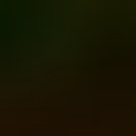
People
of
Walmart,
Girls
In
Yoga
Pants,
Forever
Alone,
Daily
Viral
Stuff,
Wedding
Unveils,
Neighbor
Shame,
Full
of
Your
Selfies,
Memory
Glands,
Jaw