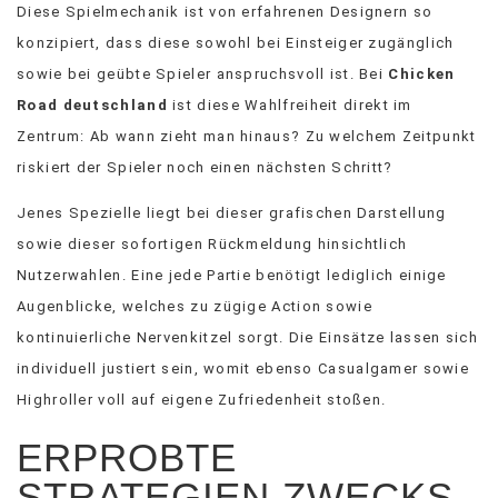
Diese Spielmechanik ist von erfahrenen Designern so
konzipiert, dass diese sowohl bei Einsteiger zugänglich
sowie bei geübte Spieler anspruchsvoll ist. Bei
Chicken
Road deutschland
ist diese Wahlfreiheit direkt im
Zentrum: Ab wann zieht man hinaus? Zu welchem Zeitpunkt
riskiert der Spieler noch einen nächsten Schritt?
Jenes Spezielle liegt bei dieser grafischen Darstellung
sowie dieser sofortigen Rückmeldung hinsichtlich
Nutzerwahlen. Eine jede Partie benötigt lediglich einige
Augenblicke, welches zu zügige Action sowie
kontinuierliche Nervenkitzel sorgt. Die Einsätze lassen sich
individuell justiert sein, womit ebenso Casualgamer sowie
Highroller voll auf eigene Zufriedenheit stoßen.
ERPROBTE
STRATEGIEN ZWECKS