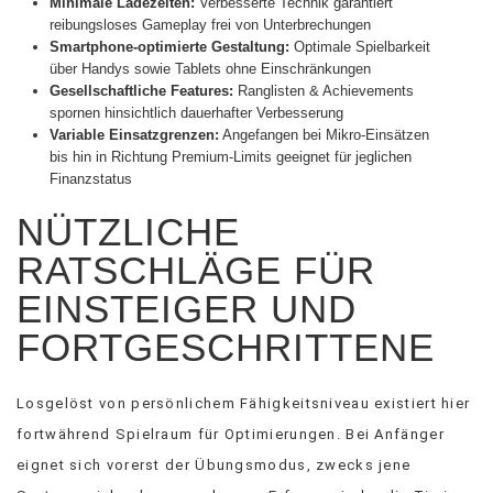
Minimale Ladezeiten:
Verbesserte Technik garantiert
reibungsloses Gameplay frei von Unterbrechungen
Smartphone-optimierte Gestaltung:
Optimale Spielbarkeit
über Handys sowie Tablets ohne Einschränkungen
Gesellschaftliche Features:
Ranglisten & Achievements
spornen hinsichtlich dauerhafter Verbesserung
Variable Einsatzgrenzen:
Angefangen bei Mikro-Einsätzen
bis hin in Richtung Premium-Limits geeignet für jeglichen
Finanzstatus
NÜTZLICHE
RATSCHLÄGE FÜR
EINSTEIGER UND
FORTGESCHRITTENE
Losgelöst von persönlichem Fähigkeitsniveau existiert hier
fortwährend Spielraum für Optimierungen. Bei Anfänger
eignet sich vorerst der Übungsmodus, zwecks jene