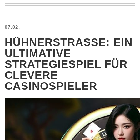
BEACH
CREEPS
MERICAN
07.02.
FACTS
MEMORY
HÜHNERSTRASSE: EIN U
GLANDS
LTIMATIVE S
FOREVER
ALONE
TRATEGIESPIEL FÜR C
SELFIES
LEVERE C
WEDDING
UNVEILS
ASINOSPIELER
DAMN
THAT
LOOKS
GOOD
FREAKS
AWKWARD
MESSAGES
JAWDROPS