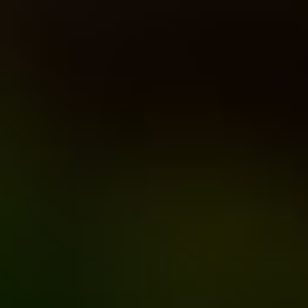
hamburgers,
cookies,
cupcakes,
chicken
wings,
food
porn,
fast
food,
homemade
food
and
more.
Other
members
of
the
Three
Ring
Blogs
Network
are