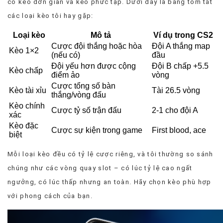
có kèo đơn giản và kèo phức tạp. Dưới đây là bảng tóm tắt
các loại kèo tôi hay gặp:
Loại kèo
Mô tả
Ví dụ trong CS2
Cược đội thắng hoặc hòa
Đội A thắng map
Kèo 1×2
(nếu có)
đầu
Đội yếu hơn được cộng
Đội B chấp +5.5
Kèo chấp
điểm ảo
vòng
Cược tổng số bàn
Kèo tài xỉu
Tài 26.5 vòng
thắng/vòng đấu
Kèo chính
Cược tỷ số trận đấu
2-1 cho đội A
xác
Kèo đặc
Cược sự kiện trong game
First blood, ace
biệt
Mỗi loại kèo đều có tỷ lệ cược riêng, và tôi thường so sánh
chúng như các vòng quay slot – có lúc tỷ lệ cao ngất
ngưởng, có lúc thấp nhưng an toàn. Hãy chọn kèo phù hợp
với phong cách của bạn.