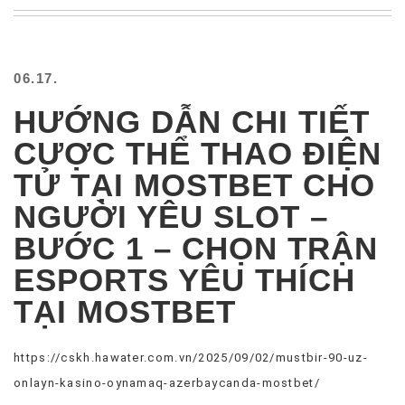
BEACH
CREEPS
MERICAN
06.17.
FACTS
MEMORY
HƯỚNG DẪN CHI TIẾT
GLANDS
CƯỢC THỂ THAO ĐIỆN
FOREVER
ALONE
TỬ TẠI MOSTBET CHO
SELFIES
NGƯỜI YÊU SLOT –
WEDDING
UNVEILS
BƯỚC 1 – CHỌN TRẬN
DAMN
ESPORTS YÊU THÍCH
THAT
LOOKS
TẠI MOSTBET
GOOD
FREAKS
https://cskh.hawater.com.vn/2025/09/02/mustbir-90-uz-
AWKWARD
MESSAGES
onlayn-kasino-oynamaq-azerbaycanda-mostbet/
JAWDROPS