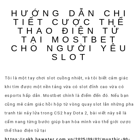
VIEW
HƯỚNG DẪN CHI
ALL
»
TIẾT CƯỢC THỂ
THAO ĐIỆN TỬ
TẠI MOSTBET
CHO NGƯỜI YÊU
SLOT
Tôi là một tay chơi slot cuồng nhiệt, và tôi biết cảm giác
khi tìm được một nền tảng vừa có slot đỉnh cao vừa có
esports hấp dẫn. Mostbet chính là điểm đến đó. Nếu bạn
cũng mê cảm giác hồi hộp từ vòng quay slot lẫn những pha
tranh tài nảy lửa trong CS2 hay Dota 2, bài viết này sẽ là
cẩm nang từng bước giúp bạn hòa mình vào thế giới cược
thể thao điện tử tại
https://cskh.hawater.com.vn/2025/09/02/mustbir-90-