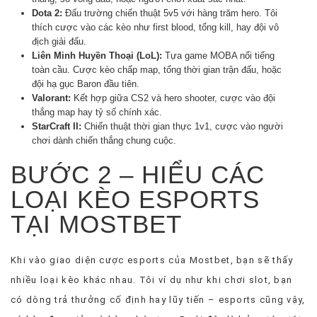
Dota 2:
Đấu trường chiến thuật 5v5 với hàng trăm hero. Tôi
thích cược vào các kèo như first blood, tổng kill, hay đội vô
địch giải đấu.
Liên Minh Huyền Thoại (LoL):
Tựa game MOBA nổi tiếng
toàn cầu. Cược kèo chấp map, tổng thời gian trận đấu, hoặc
đội hạ gục Baron đầu tiên.
Valorant:
Kết hợp giữa CS2 và hero shooter, cược vào đội
thắng map hay tỷ số chính xác.
StarCraft II:
Chiến thuật thời gian thực 1v1, cược vào người
chơi dành chiến thắng chung cuộc.
BƯỚC 2 – HIỂU CÁC
LOẠI KÈO ESPORTS
TẠI MOSTBET
Khi vào giao diện cược esports của Mostbet, bạn sẽ thấy
nhiều loại kèo khác nhau. Tôi ví dụ như khi chơi slot, bạn
có dòng trả thưởng cố định hay lũy tiến – esports cũng vậy,