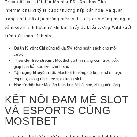
Theo dõi các giải đấu lớn như ESL One hay The
International vì tỷ lệ cược thường hấp dẫn hơn. Và quan
trọng nhất, hãy tận hưởng niềm vui – esports cũng mang lại
cảm xúc mãnh liệt như khi bạn thấy ba biểu tượng Wild xuất
hiện trên màn hình slot.
Quản lý vốn:
Chỉ dùng tối đa 5% tổng ngân sách cho mỗi
cược.
Theo dõi live stream:
Mostbet có tính năng xem trực tiếp,
giúp bạn bắt kèo live chính xác.
Tận dụng khuyến mãi:
Mostbet thường có bonus cho cược
esports, giống như free spin trong slot.
Học từ thất bại:
Mỗi lần thua là một bài học, đừng nản lòng.
KẾT NỐI ĐAM MÊ SLOT
VÀ ESPORTS CÙNG
MOSTBET
Tôi không thể tưởng tượng một nền tảng nào kết hợp hoàn