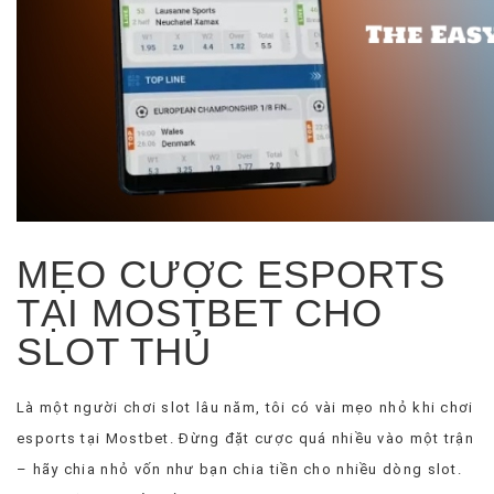
MẸO CƯỢC ESPORTS
TẠI MOSTBET CHO
SLOT THỦ
Là một người chơi slot lâu năm, tôi có vài mẹo nhỏ khi chơi
esports tại Mostbet. Đừng đặt cược quá nhiều vào một trận
– hãy chia nhỏ vốn như bạn chia tiền cho nhiều dòng slot.