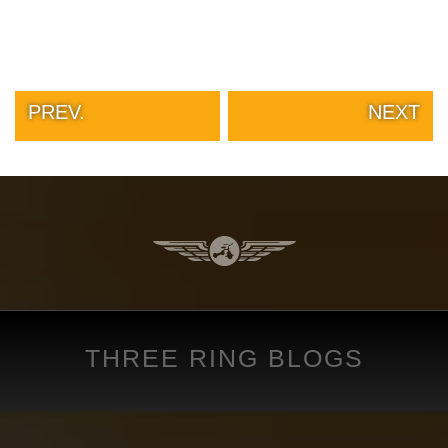
PREV.
NEXT
DAMN
THAT
HOME
FAQS
TERMS
THREE RING BLOGS
LOOKS
&
SUBMIT
ABOUT
GOOD
CONDITIONS
Damn
PRIVACY
AWKWARD
DR.
GUYS
PEOPLE
YOU
That
POLICY
MESSAGES
FUGLY
WITH
OF
DRIVE
Looks