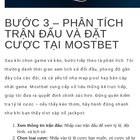
BƯỚC 3 – PHÂN TÍCH
TRẬN ĐẤU VÀ ĐẶT
CƯỢC TẠI MOSTBET
Sau khi chọn game và kèo, bước tiếp theo là phân tích. Tôi
thường dành thời gian xem lịch sử đối đầu, phong độ gần
đây của các đội, và cả yếu tố như map pool hay bản cập
nhật game. Mostbet cung cấp số liệu thống kê trực tiếp,
giúp tôi đưa ra quyết định chính xác hơn. Đừng quên kiểm
tra tỷ lệ cược – nếu thấy kèo thơm, hãy hành động nhanh
như khi bạn thấy slot sắp nổ jackpot.
Xem thông tin trận đấu:
Nhấp vào trận đấu để xem tỷ lệ, đội
hình, và lịch sử.
Chọn loại cược:
Nhấp vào tỷ lệ cược bạn muốn, vé cược sẽ tự