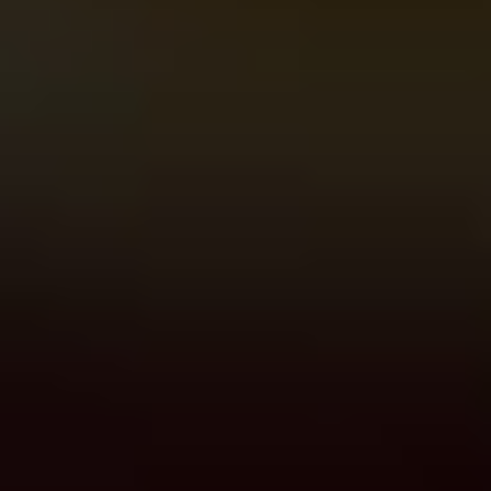
SIXPACKS
WALMART
WHAT
BEACH
FOREVER
Good
CREEPS
ALONE
JAW
THE
YOUR
is
DROPS
PROUD
PET
a
DAILY
FREAKS
PARENTS
HATES
humor
VIRAL
OF
MEMORY
YOU
and
FAST
GLANDS
WEDDING
DAMN
entertainment
FOOD
UNVEILS
THAT
MUG
food
LOOKS
FULL
SHOTS
WHITE
blog
GOOD
OF
TRASH
in
NEIGHBOR
YOUR
REPAIRS
the
D-
SHAME
SELFIES
Three
BAGGING
WTF
Ring
GIRLS
TATTOOS
Blogs
IN
Network.
YOGA
Damn
PANTS
That
Looks
Good
posts
funny
photos
and