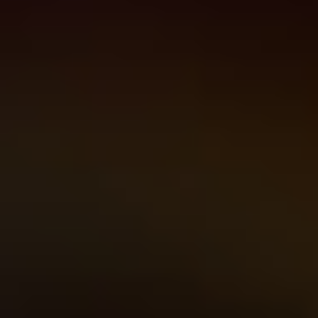
Other
members
of
the
Three
Ring
Blogs
Network
are
People
of
Walmart,
Girls
In
Yoga
Pants,
Forever
Alone,
Daily
Viral
Stuff,
Wedding