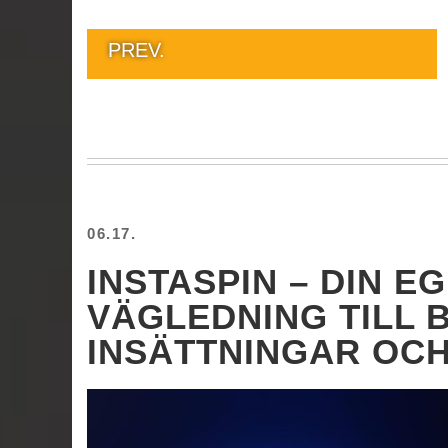
PREV.
06.17.
INSTASPIN – DIN E
VÄGLEDNING TILL 
INSÄTTNINGAR OC