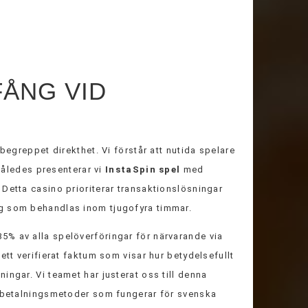
FÅNG VID
 begreppet direkthet. Vi förstår att nutida spelare
 således presenterar vi
InstaSpin spel
med
Detta casino prioriterar transaktionslösningar
g som behandlas inom tjugofyra timmar.
% av alla spelöverföringar för närvarande via
ett verifierat faktum som visar hur betydelsefullt
ingar. Vi teamet har justerat oss till denna
v betalningsmetoder som fungerar för svenska