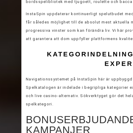
bordsspelibliotek med tjugoett, roulette och bacca i
InstaSpin uppdaterar kontinuerligt spelutbudet med
får således möjlighet till de absolut mest aktuella
progressiva vinster som kan förändra liv. Vi här prov
att garantera att dom uppfyller plattformens kvalit
KATEGORINDELNING
EXPER
Navigationssystemet på InstaSpin här är uppbyggd fö
Spelkatalogen är indelade i begripliga kategorier 
och live casino-alternativ. Sökverktyget gör det hela
spelkategori.
BONUSERBJUDAND
KAMPANJER