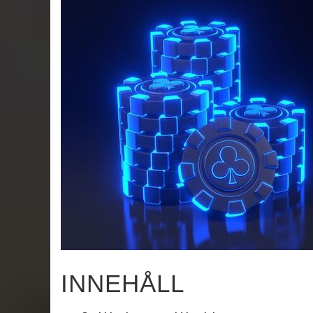
INNEHÅLL