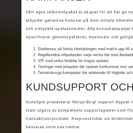
Vårt egna välkomstpaket är skapat för att här ge ny
erbjuder generösa bonusar på dom initiala inbetal
och omtyckta spelautomater. Alla bonuskampanjer 
specificerar genomspelskrav, maxinsats och giltigh
Startbonus på första inbetalningen med match upp till at
Regelbundna erbjudanden varje vecka här med återlad
VIP med unika fördelar för trogna spelare
Tävlingar med prispoter där spelare konkurrerar mot va
Temamässiga kampanjer här relaterade till högtider o
KUNDSUPPORT OCH
InstaSpin presenterar flerspråkigt support dygnet ru
team utgörs av kompetenta supportagenter som förm
transaktionsproblem. Responsstiden via direktchatt
besvaras inom sex timmar.