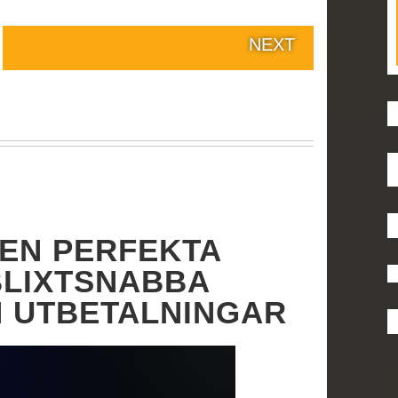
NEXT
GEN PERFEKTA
BLIXTSNABBA
H UTBETALNINGAR