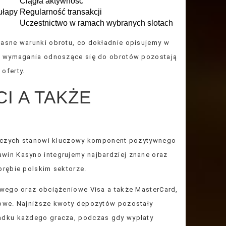
Ciągła aktywność
ułapy
Regularność transakcji
Uczestnictwo w ramach wybranych slotach
asne warunki obrotu, co dokładnie opisujemy w
ie wymagania odnoszące się do obrotów pozostają
oferty.
I A TAKŻE
tniczych stanowi kluczowy komponent pozytywnego
win Kasyno integrujemy najbardziej znane oraz
brębie polskim sektorze.
owego oraz obciążeniowe Visa a także MasterCard,
rowe. Najniższe kwoty depozytów pozostały
adku każdego gracza, podczas gdy wypłaty