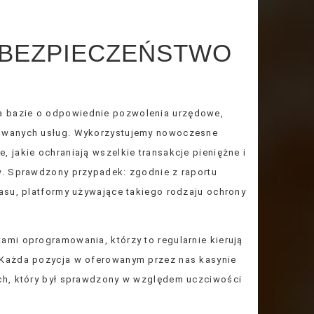
 BEZPIECZEŃSTWO
a bazie o odpowiednie pozwolenia urzędowe,
nowanych usług. Wykorzystujemy nowoczesne
 jakie ochraniają wszelkie transakcje pieniężne i
w. Sprawdzony przypadek: zgodnie z raportu
asu, platformy używające takiego rodzaju ochrony
ami oprogramowania, którzy to regularnie kierują
 Każda pozycja w oferowanym przez nas kasynie
ch, który był sprawdzony w względem uczciwości