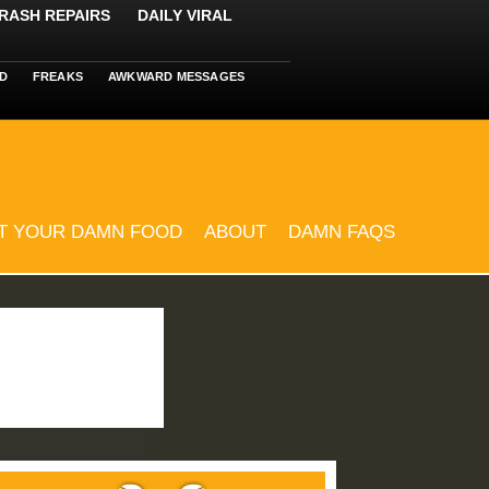
RASH REPAIRS
DAILY VIRAL
D
FREAKS
AWKWARD MESSAGES
T YOUR DAMN FOOD
ABOUT
DAMN FAQS