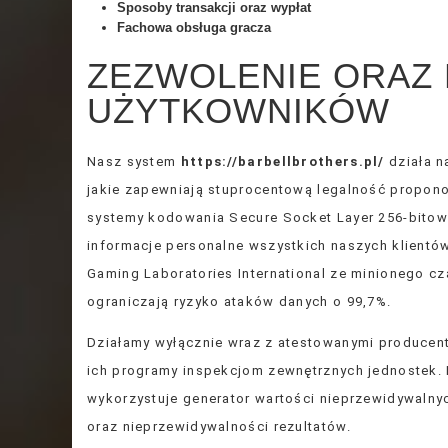
Sposoby transakcji oraz wypłat
Fachowa obsługa gracza
ZEZWOLENIE ORAZ
UŻYTKOWNIKÓW
Nasz system
https://barbellbrothers.pl/
działa n
jakie zapewniają stuprocentową legalność propo
systemy kodowania Secure Socket Layer 256-bitowe,
informacje personalne wszystkich naszych klientó
Gaming Laboratories International ze minionego cz
ograniczają ryzyko ataków danych o 99,7%.
Działamy wyłącznie wraz z atestowanymi producent
ich programy inspekcjom zewnętrznych jednostek.
wykorzystuje generator wartości nieprzewidywalny
oraz nieprzewidywalności rezultatów.