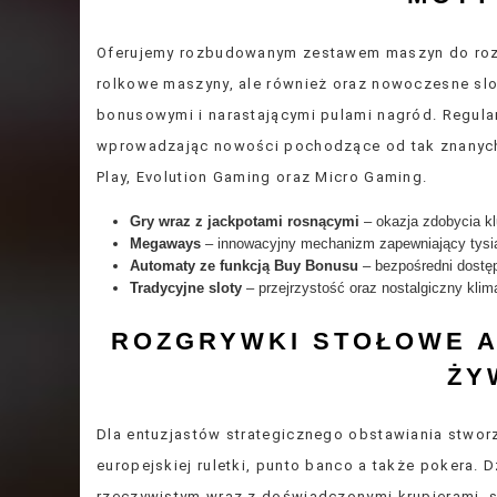
Oferujemy rozbudowanym zestawem maszyn do rozgr
rolkowe maszyny, ale również oraz nowoczesne slot
bonusowymi i narastającymi pulami nagród. Regula
wprowadzając nowości pochodzące od tak znanych 
Play, Evolution Gaming oraz Micro Gaming.
Gry wraz z jackpotami rosnącymi
– okazja zdobycia k
Megaways
– innowacyjny mechanizm zapewniający tys
Automaty ze funkcją Buy Bonusu
– bezpośredni dostęp
Tradycyjne sloty
– przejrzystość oraz nostalgiczny klim
ROZGRYWKI STOŁOWE A
ŻY
Dla entuzjastów strategicznego obstawiania stwor
europejskiej ruletki, punto banco a także pokera. 
rzeczywistym wraz z doświadczonymi krupierami, s