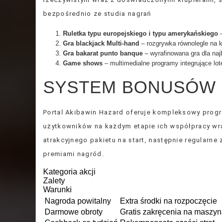
bezpośrednio ze studia nagrań
Ruletka typu europejskiego i typu amerykańskiego
–
Gra blackjack Multi-hand
– rozgrywka równolegle na k
Gra bakarat punto banque
– wyrafinowana gra dla na
Game shows
– multimedialne programy integrujące lot
SYSTEM BONUSÓW 
Portal Akibawin Hazard oferuje kompleksowy progr
użytkowników na każdym etapie ich współpracy wr
atrakcyjnego pakietu na start, następnie regularne
premiami nagród.
Kategoria akcji
Zalety
Warunki
Nagroda powitalny
Extra środki na rozpoczęcie
Darmowe obroty
Gratis zakręcenia na maszy