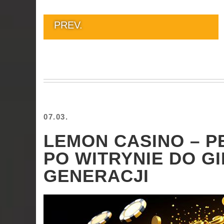
PREV.
07.03.
LEMON CASINO – 
PO WITRYNIE DO G
GENERACJI