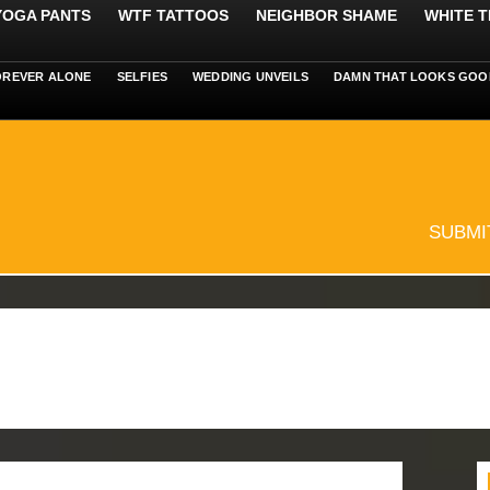
 YOGA PANTS
WTF TATTOOS
NEIGHBOR SHAME
WHITE T
OREVER ALONE
SELFIES
WEDDING UNVEILS
DAMN THAT LOOKS GOO
SUBMI