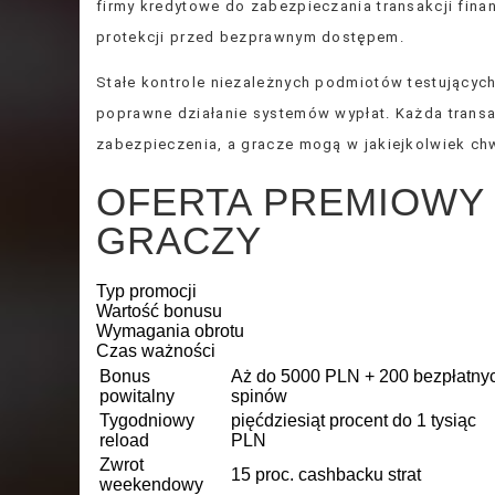
firmy kredytowe do zabezpieczania transakcji fi
protekcji przed bezprawnym dostępem.
Stałe kontrole niezależnych podmiotów testującyc
poprawne działanie systemów wypłat. Każda trans
zabezpieczenia, a gracze mogą w jakiejkolwiek chw
OFERTA PREMIOWY 
GRACZY
Typ promocji
Wartość bonusu
Wymagania obrotu
Czas ważności
Bonus
Aż do 5000 PLN + 200 bezpłatny
powitalny
spinów
Tygodniowy
pięćdziesiąt procent do 1 tysiąc
reload
PLN
Zwrot
15 proc. cashbacku strat
weekendowy