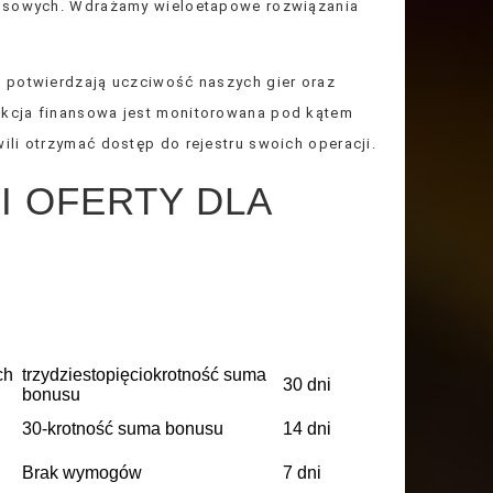
nansowych. Wdrażamy wieloetapowe rozwiązania
h potwierdzają uczciwość naszych gier oraz
akcja finansowa jest monitorowana pod kątem
ili otrzymać dostęp do rejestru swoich operacji.
I OFERTY DLA
ch
trzydziestopięciokrotność suma
30 dni
bonusu
30-krotność suma bonusu
14 dni
Brak wymogów
7 dni