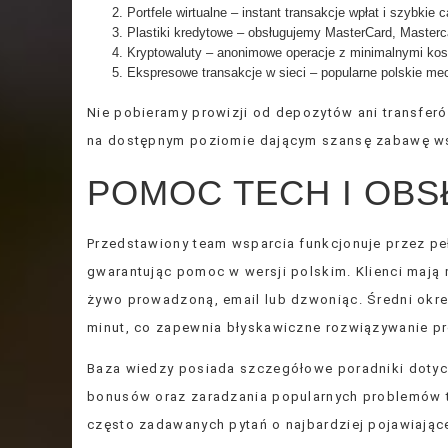
Portfele wirtualne – instant transakcje wpłat i szybkie
Plastiki kredytowe – obsługujemy MasterCard, Masterc
Kryptowaluty – anonimowe operacje z minimalnymi k
Ekspresowe transakcje w sieci – popularne polskie me
Nie pobieramy prowizji od depozytów ani transferó
na dostępnym poziomie dającym szansę zabawę w
POMOC TECH I OBS
Przedstawiony team wsparcia funkcjonuje przez pe
gwarantując pomoc w wersji polskim. Klienci mają 
żywo prowadzoną, email lub dzwoniąc. Średni okre
minut, co zapewnia błyskawiczne rozwiązywanie p
Baza wiedzy posiada szczegółowe poradniki dotyc
bonusów oraz zaradzania popularnych problemów t
często zadawanych pytań o najbardziej pojawiające