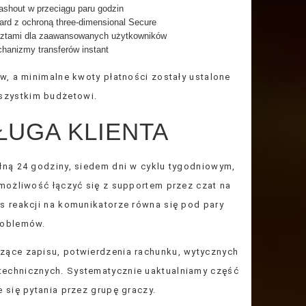
 cashout w przeciągu paru godzin
ard z ochroną three-dimensional Secure
osztami dla zaawansowanych użytkowników
chanizmy transferów instant
w, a minimalne kwoty płatności zostały ustalone
szystkim budżetowi.
ŁUGA KLIENTA
łną 24 godziny, siedem dni w cyklu tygodniowym,
możliwość łączyć się z supportem przez czat na
s reakcji na komunikatorze równa się pod pary
roblemów.
zące zapisu, potwierdzenia rachunku, wytycznych
echnicznych. Systematycznie uaktualniamy część
 się pytania przez grupę graczy.