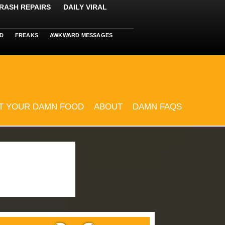
RASH REPAIRS
DAILY VIRAL
D
FREAKS
AWKWARD MESSAGES
T YOUR DAMN FOOD
ABOUT
DAMN FAQS