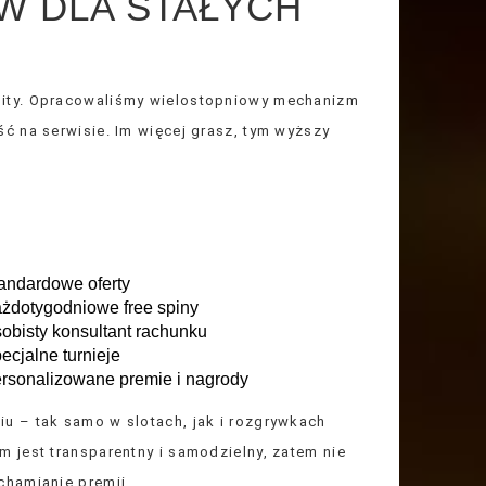
 DLA STAŁYCH
nity. Opracowaliśmy wielostopniowy mechanizm
ć na serwisie. Im więcej grasz, tym wyższy
andardowe oferty
żdotygodniowe free spiny
obisty konsultant rachunku
ecjalne turnieje
rsonalizowane premie i nagrody
u – tak samo w slotach, jak i rozgrywkach
 jest transparentny i samodzielny, zatem nie
chamianie premii.