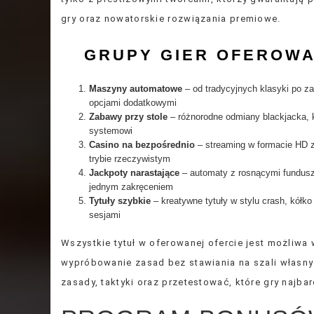
gry oraz nowatorskie rozwiązania premiowe.
GRUPY GIER OFEROWA
Maszyny automatowe
– od tradycyjnych klasyki po 
opcjami dodatkowymi
Zabawy przy stole
– różnorodne odmiany blackjacka, ko
systemowi
Casino na bezpośrednio
– streaming w formacie HD z
trybie rzeczywistym
Jackpoty narastające
– automaty z rosnącymi fundusza
jednym zakręceniem
Tytuły szybkie
– kreatywne tytuły w stylu crash, kółk
sesjami
Wszystkie tytuł w oferowanej ofercie jest możliwa
wypróbowanie zasad bez stawiania na szali własnyc
zasady, taktyki oraz przetestować, które gry najba