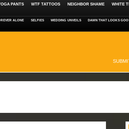
 YOGA PANTS
WTF TATTOOS
NEIGHBOR SHAME
WHITE T
OREVER ALONE
SELFIES
WEDDING UNVEILS
DAMN THAT LOOKS GOO
SUBMI