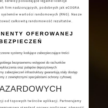
r, serwisy posiadające legalne licencje
ch firm nadzorujących, podobnych jak eCOGRA
ść systemów wartości randomowych (RNG). Nasze
ntować całkowitą randomowość rezultatów.
NENTY OFEROWANEJ
ABEZPIECZEŃ
zesne systemy kodujące zabezpieczające treści
 zapobiega bezprawnemu wstępowi do rachunków
ykluczenia oraz pułapów depozytowych
 zabezpieczeń infrastruktury gwarantują stały dostęp
emy z zewnętrznymi specjalistami ochrony cyfrowej
 HAZARDOWYCH
ycji od topowych twórców aplikacji. Partnerujemy
 premiumową standard oprawy graficznej, płynność