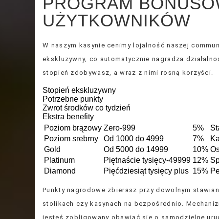
PROGRAM BONUSÓW
UŻYTKOWNIKÓW
W naszym kasynie cenimy lojalność naszej commu
ekskluzywny, co automatycznie nagradza działalnoś
stopień zdobywasz, a wraz z nimi rosną korzyści.
Stopień ekskluzywny
Potrzebne punkty
Zwrot środków co tydzień
Ekstra benefity
Poziom brązowy
Zero-999
5%
St
Poziom srebrny
Od 1000 do 4999
7%
Ka
Gold
Od 5000 do 14999
10%
Os
Platinum
Piętnaście tysięcy-49999
12%
Sp
Diamond
Pięćdziesiąt tysięcy plus
15%
Pe
Punkty nagrodowe zbierasz przy dowolnym stawiani
stolikach czy kasynach na bezpośrednio. Mechanizm
jesteś zobligowany obawiać się o samodzielne uru