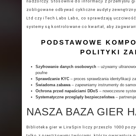
nadzorczy. Stosownie do informacji z przemysłu gie
zobligowane odbywać cykliczne audyty zewnętrzny
Ltd czy iTech Labs Labs, co sprawdzają uczciwo
systemy są kontrolowane co kwartał, aby zagwara
PODSTAWOWE KOMPO
POLITYKI Z
Szyfrowanie danych osobowych
– używamy ultranowoc
poufne
Sprawdzanie KYC
– proces sprawdzania identyfikacji
Świadoma zabawa
– zapewniamy instrumenty do samow
Ochrona przed napaściami DDoS
– nowoczesne systemy
Systematyczne przeglądy bezpieczeństwa
– partneruj
NASZA BAZA GIER
Biblioteka gier w LiraSpin liczy przeszło 1000 poz
tylko z prestiżowymi twórcami, którzy gwarantują