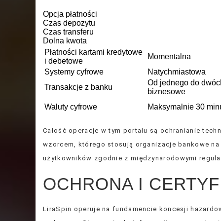
Opcja płatności
Czas depozytu
Czas transferu
Dolna kwota
Płatności kartami kredytowe
Momentalna
i debetowe
Systemy cyfrowe
Natychmiastowa
Od jednego do dwóc
Transakcje z banku
biznesowe
Waluty cyfrowe
Maksymalnie 30 min
Całość operacje w tym portalu są ochranianie tec
wzorcem, którego stosują organizacje bankowe na
użytkowników zgodnie z międzynarodowymi regulac
OCHRONA I CERTYF
LiraSpin operuje na fundamencie koncesji hazard