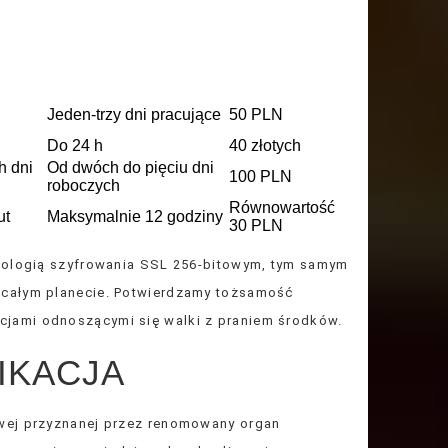
Jeden-trzy dni pracujące
50 PLN
Do 24 h
40 złotych
h dni
Od dwóch do pięciu dni
100 PLN
roboczych
Równowartość
ut
Maksymalnie 12 godziny
30 PLN
hnologią szyfrowania SSL 256-bitowym, tym samym
 całym planecie. Potwierdzamy tożsamość
jami odnoszącymi się walki z praniem środków.
IKACJA
owej przyznanej przez renomowany organ