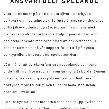
ANSVARFULLT SPELANDE
Vi tar spelansvar på allra största allvar och erbjuder
verktyg som insättningstak, förlustgränser, speltidsgränser
och självexkludering. LyraBet jobbar tillsammans med
hjälporganisationer och andra hjälporganisationer som
assisterar spelare med problematiskt spelbeteende. Du
kan när som helst nå vår support för att slå på dessa
verktyg eller diskutera dina spelbeteenden.
Vårt mål är att du ska erfara casinospelande som bara
underhållning, inte någonsin som en monetär börda. Genom
proaktiv övervakning av spelvanor kan vi identifiera
riskfyllda mönster tidigt och tillhandahålla stöd innan
problem utvecklas.
LyraBet symboliserar modern online casinoupplevelse där
avancerad teknik, säkerhet och spelglädje möts. Vi