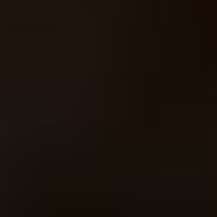
CREEPS
ALONE
JAW
THE
YOUR
is
DROPS
PROUD
PET
a
DAILY
FREAKS
PARENTS
HATES
humor
VIRAL
OF
MEMORY
YOU
and
FAST
GLANDS
WEDDING
DAMN
entertainment
FOOD
UNVEILS
THAT
MUG
food
LOOKS
FULL
SHOTS
WHITE
blog
GOOD
OF
TRASH
in
NEIGHBOR
YOUR
REPAIRS
the
D-
SHAME
SELFIES
Three
BAGGING
WTF
Ring
GIRLS
TATTOOS
Blogs
IN
Network.
YOGA
Damn
PANTS
That
Looks
Good
posts
funny
photos
and
funny