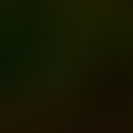
members
of
the
Three
Ring
Blogs
Network
are
People
of
Walmart,
Girls
In
Yoga
Pants,
Forever
Alone,
Daily
Viral
Stuff,
Wedding
Unveils,