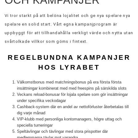
Vi tror starkt på att belöna lojalitet och ge nya spelare nya
spelare en solid start. Vårt egna kampanjprogram är
uppbyggt för att tillhandahålla verkligt värde och nytta utan
svårtolkade villkor som göms i fintext.
REGELBUNDNA KAMPANJER
HOS LYRABET
Välkomstbonus med matchningsbonus på era första första
insättningar kombinerat med med freespins på särskilda slots
Veckans reload-bonusar för lojala spelare som gör insättningar
under specifika veckodagar
Cashback-system där en andel av nettoförluster återbetalas till
dig varje månad
VIP-klubb med personliga kontomanagers, högre uttag och
speciella turneringar
Speltävlingar och tävlingar med stora prispotter där
medlemmarna tävlar mot varandra