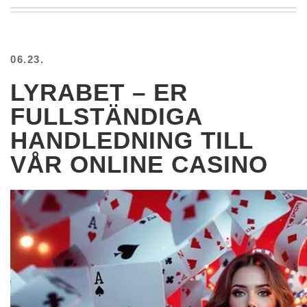
BEACH
CREEPS
MERICAN
06.23.
FACTS
MEMORY
LYRABET – ER
GLANDS
FULLSTÄNDIGA
FOREVER
ALONE
HANDLEDNING TILL
SELFIES
VÅR ONLINE CASINO
WEDDING
UNVEILS
DAMN
THAT
LOOKS
GOOD
FREAKS
AWKWARD
MESSAGES
JAWDROPS