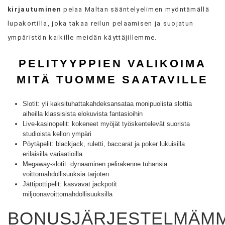
kirjautuminen
pelaa Maltan sääntelyelimen myöntämällä
lupakortilla, joka takaa reilun pelaamisen ja suojatun
ympäristön kaikille meidän käyttäjillemme.
PELITYYPPIEN VALIKOIMA
MITÄ TUOMME SAATAVILLE
Slotit: yli kaksituhattakahdeksansataa monipuolista slottia
aiheilla klassisista elokuvista fantasioihin
Live-kasinopelit: kokeneet myöjät työskentelevät suorista
studioista kellon ympäri
Pöytäpelit: blackjack, ruletti, baccarat ja poker lukuisilla
erilaisilla variaatioilla
Megaway-slotit: dynaaminen pelirakenne tuhansia
voittomahdollisuuksia tarjoten
Jättipottipelit: kasvavat jackpotit
miljoonavoittomahdollisuuksilla
BONUSJÄRJESTELMÄM