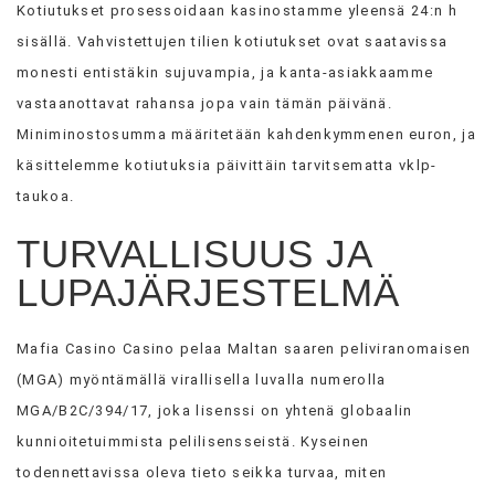
Kotiutukset prosessoidaan kasinostamme yleensä 24:n h
sisällä. Vahvistettujen tilien kotiutukset ovat saatavissa
monesti entistäkin sujuvampia, ja kanta-asiakkaamme
vastaanottavat rahansa jopa vain tämän päivänä.
Miniminostosumma määritetään kahdenkymmenen euron, ja
käsittelemme kotiutuksia päivittäin tarvitsematta vklp-
taukoa.
TURVALLISUUS JA
LUPAJÄRJESTELMÄ
Mafia Casino Casino pelaa Maltan saaren peliviranomaisen
(MGA) myöntämällä virallisella luvalla numerolla
MGA/B2C/394/17, joka lisenssi on yhtenä globaalin
kunnioitetuimmista pelilisensseistä. Kyseinen
todennettavissa oleva tieto seikka turvaa, miten