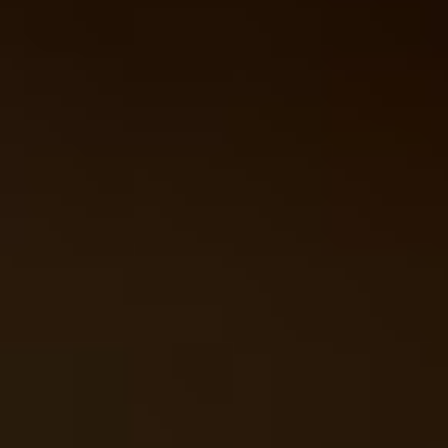
Fast
Food,
the
Proud
Parents
and
more.