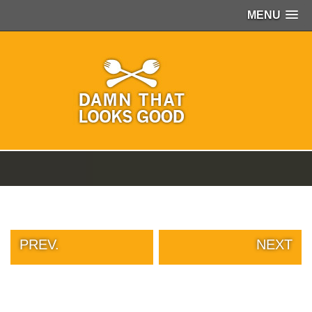
MENU
PEOPLE
OF
WALMART
GIRLS
IN
YOGA
PANTS
WTF
TATTOOS
NEIGHBOR
SHAME
WHITE
TRASH
PREV.
NEXT
REPAIRS
DAILY
VIRAL
PROUD
PARENTS