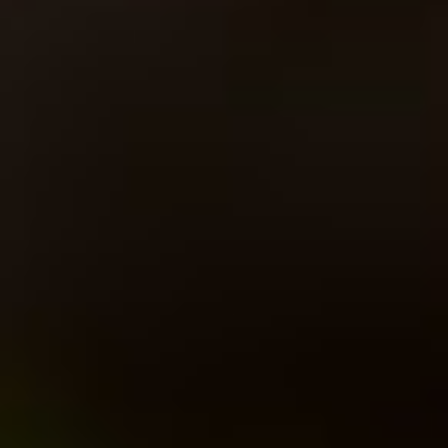
Network.
YOGA
Damn
PANTS
That
Looks
Good
posts
funny
photos
and
funny
videos
daily
that
consist
of
delicious
food
such
as
hamburgers,
cookies,
cupcakes,
chicken