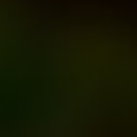
wings,
food
porn,
fast
food,
homemade
food
and
more.
Other
members
of
the
Three
Ring
Blogs
Network
are
People
of
Walmart,
Girls