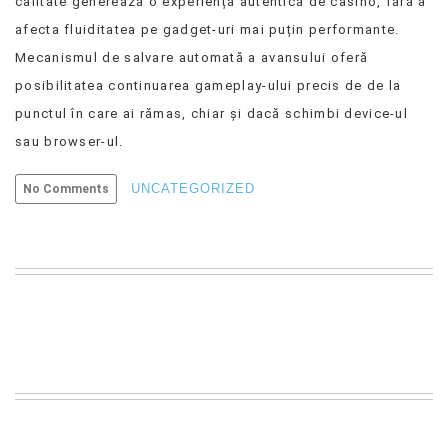
calitate generează o experiență autentică de casino, fără a
afecta fluiditatea pe gadget-uri mai puțin performante.
Mecanismul de salvare automată a avansului oferă
posibilitatea continuarea gameplay-ului precis de de la
punctul în care ai rămas, chiar și dacă schimbi device-ul
sau browser-ul.
UNCATEGORIZED
No Comments