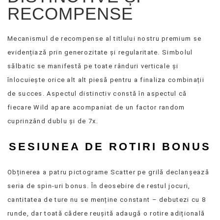
RECOMPENSE
Mecanismul de recompense al titlului nostru premium se
evidențiază prin generozitate și regularitate. Simbolul
sălbatic se manifestă pe toate rânduri verticale și
înlocuiește orice alt alt piesă pentru a finaliza combinații
de succes. Aspectul distinctiv constă în aspectul că
fiecare Wild apare acompaniat de un factor random
cuprinzând dublu și de 7x.
SESIUNEA DE ROTIRI BONUS
Obținerea a patru pictograme Scatter pe grilă declanșează
seria de spin-uri bonus. În deosebire de restul jocuri,
cantitatea de ture nu se menține constant – debutezi cu 8
runde, dar toată cădere reușită adaugă o rotire adițională