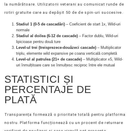
la numărătoare. Utilizatorii veterani au comunicat runde de
rotiri gratuite care au depășit 50 de de spin-uri succesive.
Stadiul 1 (0-5 de cascadări)
– Coeficient de start 1x, Wild-uri
normale
Stadiul al doilea (6-12 de cascade)
– Factor dublu, Wild-uri
lipicioase pentru două ture
Level-ul trei (treisprezece-douăzeci cascade)
– Multiplicator
triplu, elemente wild expansive pe coana verticală completă
Level-ul al patrulea (21+ de cascade)
– Multiplicator x5, Wild-
uri înmulțitoare care se înmulțesc reciproc între ele mutual
STATISTICI ȘI
PERCENTAJE DE
PLATĂ
Transparența formează o prioritate totală pentru platforma
nostru. Platforma funcționează cu un procent de returnare
verificat de nouăzeci și șase virgulă opt procente,