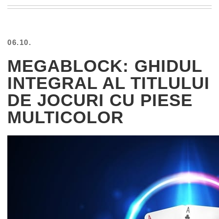
BEACH
CREEPS
MERICAN
06.10.
FACTS
MEMORY
MEGABLOCK: GHIDUL
GLANDS
INTEGRAL AL TITLULUI
FOREVER
ALONE
DE JOCURI CU PIESE
SELFIES
MULTICOLOR
WEDDING
UNVEILS
DAMN
THAT
LOOKS
GOOD
FREAKS
AWKWARD
MESSAGES
JAWDROPS