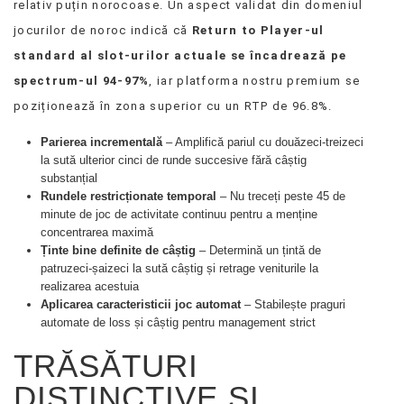
relativ puțin norocoase. Un aspect validat din domeniul
jocurilor de noroc indică că
Return to Player-ul
standard al slot-urilor actuale se încadrează pe
spectrum-ul 94-97%
, iar platforma nostru premium se
poziționează în zona superior cu un RTP de 96.8%.
Parierea incrementală
– Amplifică pariul cu douăzeci-treizeci
la sută ulterior cinci de runde succesive fără câștig
substanțial
Rundele restricționate temporal
– Nu treceți peste 45 de
minute de joc de activitate continuu pentru a menține
concentrarea maximă
Ținte bine definite de câștig
– Determină un țintă de
patruzeci-șaizeci la sută câștig și retrage veniturile la
realizarea acestuia
Aplicarea caracteristicii joc automat
– Stabilește praguri
automate de loss și câștig pentru management strict
TRĂSĂTURI
DISTINCTIVE ȘI