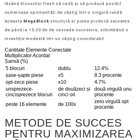
lăsând blocurilor fresh să cadă și să producă posibil
numeroase oportunități de câștig într-o singură rundă.
Aceasta
MegaBlock
structură ar putea producă secvențe
de până la 15-20 de de cascade succesive, schimbând o
investiție modestă într-un câștig considerabil.
Cantitate Elemente Conectate
Multiplicator Acordat
Șansă (%)
5 blocuri
dublu
12.4%
șase-șapte piese
x5
8.3 procente
opt-zece piese
x10
4.7%
unsprezece-
de douăzeci și
două virgulă unu
cincisprezece blocuri
cinci ori
procente
zero virgulă opt
peste 16 elemente
de 100x
procente
METODE DE SUCCES
PENTRU MAXIMIZAREA