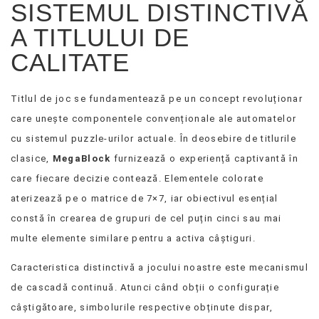
SISTEMUL DISTINCTIVĂ
A TITLULUI DE
CALITATE
Titlul de joc se fundamentează pe un concept revoluționar
care unește componentele convenționale ale automatelor
cu sistemul puzzle-urilor actuale. În deosebire de titlurile
clasice,
MegaBlock
furnizează o experiență captivantă în
care fiecare decizie contează. Elementele colorate
aterizează pe o matrice de 7×7, iar obiectivul esențial
constă în crearea de grupuri de cel puțin cinci sau mai
multe elemente similare pentru a activa câștiguri.
Caracteristica distinctivă a jocului noastre este mecanismul
de cascadă continuă. Atunci când obții o configurație
câștigătoare, simbolurile respective obținute dispar,