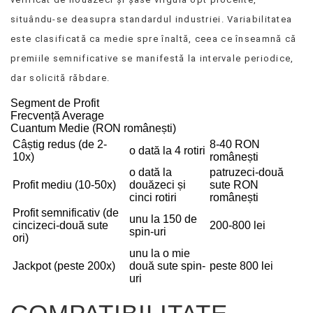
situându-se deasupra standardul industriei. Variabilitatea
este clasificată ca medie spre înaltă, ceea ce înseamnă că
premiile semnificative se manifestă la intervale periodice,
dar solicită răbdare.
Segment de Profit
Frecvență Average
Cuantum Medie (RON românești)
Câștig redus (de 2-
8-40 RON
o dată la 4 rotiri
10x)
românești
o dată la
patruzeci-două
Profit mediu (10-50x)
douăzeci și
sute RON
cinci rotiri
românești
Profit semnificativ (de
unu la 150 de
cincizeci-două sute
200-800 lei
spin-uri
ori)
unu la o mie
Jackpot (peste 200x)
două sute spin-
peste 800 lei
uri