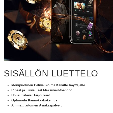
VIEW
ALL
»
SISÄLLÖN LUETTELO
Monipuolinen Pelivalikoima Kaikille Käyttäjälle
Ripeät ja Turvalliset Maksuvaihtoehdot
Houkuttelevat Tarjoukset
Optimoitu Kännykkäkokemus
Ammattitaitoinen Asiakaspalvelu