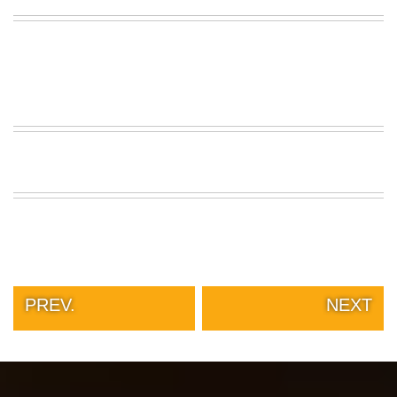
PREV.
NEXT