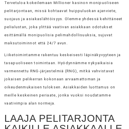
Tervetuloa kokeilemaan Millioner kasinon monipuoliseen
pelitarjontaan, missä kohtaavat huippuluokan ajanviete,
suojaus ja asiakaslähtöisyys. Olemme yhdessä kehittäneet
pelialustan, joka ylittää vaativan asiakkaan odotukset
esittämällä monipuolisia pelimahdollisuuksia, sujuvat
maksutoiminnot että 24/7 avun.
Liiketoimintamme rakentuu keskeisesti läpinäkyvyyteen ja
tasapuoliseen toimintaan. Hyödynnämme nykyaikaisia
varmennettu RNG-järjestelmiä (RNG), mitkä vahvistavat
jokaisen pelikerran kokonaan arvaamattoman ja
oikeudenmukaisen tuloksen. Asiakkaiden luottamus on
meille keskeinen periaate, jonka vuoksi noudatamme
vaativimpia alan normeja.
LAAJA PELITARJONTA
KAIKILLE ASIAKKAALLE