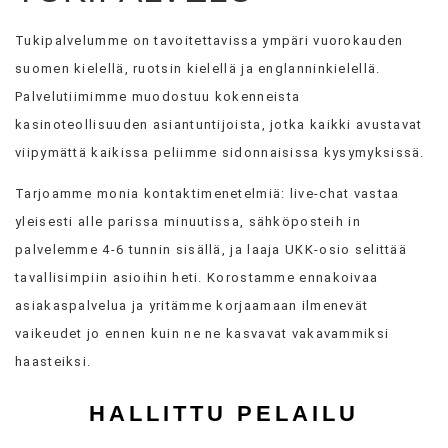
Tukipalvelumme on tavoitettavissa ympäri vuorokauden
suomen kielellä, ruotsin kielellä ja englanninkielellä.
Palvelutiimimme muodostuu kokenneista
kasinoteollisuuden asiantuntijoista, jotka kaikki avustavat
viipymättä kaikissa peliimme sidonnaisissa kysymyksissä.
Tarjoamme monia kontaktimenetelmiä: live-chat vastaa
yleisesti alle parissa minuutissa, sähköposteih in
palvelemme 4-6 tunnin sisällä, ja laaja UKK-osio selittää
tavallisimpiin asioihin heti. Korostamme ennakoivaa
asiakaspalvelua ja yritämme korjaamaan ilmenevät
vaikeudet jo ennen kuin ne ne kasvavat vakavammiksi
haasteiksi.
HALLITTU PELAILU