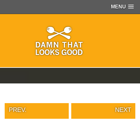
MENU
PEOPLE
OF
WALMART
GIRLS
IN
YOGA
PANTS
WTF
TATTOOS
NEIGHBOR
SHAME
WHITE
TRASH
PREV.
NEXT
REPAIRS
DAILY
VIRAL
PROUD
PARENTS