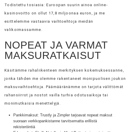
Todistettu tosiasia: Euroopan suurin ainoa online-
kasinovoitto on ollut 17,8 miljoonaa euron, ja me
esittelemme vastaavia vaihtoehtoja meidän
valikoimassamme.
NOPEAT JA VARMAT
MAKSURATKAISUT
Käsitämme rahaliikenteen merkityksen kokemuksessanne,
jonka tähden me olemme rakentaneet monipuolisen joukon
maksuvaihtoehtoja. Päämääränämme on tarjota välittömät
rahansiirrot ja nostot vailla turhia odotusaikoja tai
monimutkaisia menettelyjä.
Pankkimaksut: Trustly ja Zimpler tarjoavat nopeat maksut
suoraan verkkopankistanne tarvitsematta erillistä
rekisteröintiä