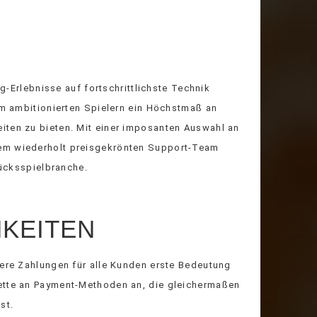
g-Erlebnisse auf fortschrittlichste Technik
 um ambitionierten Spielern ein Höchstmaß an
iten zu bieten. Mit einer imposanten Auswahl an
nem wiederholt preisgekrönten Support-Team
lücksspielbranche.
KEITEN
here Zahlungen für alle Kunden erste Bedeutung
lette an Payment-Methoden an, die gleichermaßen
st.