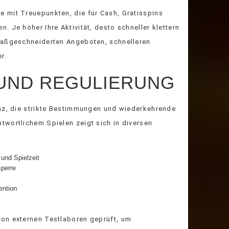
 mit Treuepunkten, die für Cash, Gratisspins
 Je höher Ihre Aktivität, desto schneller klettern
 maßgeschneiderten Angeboten, schnelleren
r.
 UND REGULIERUNG
enz, die strikte Bestimmungen und wiederkehrende
twortlichem Spielen zeigt sich in diversen
 und Spielzeit
sperre
ention
on externen Testlaboren geprüft, um