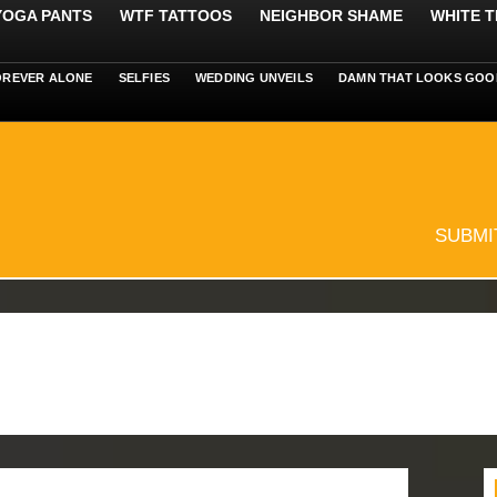
 YOGA PANTS
WTF TATTOOS
NEIGHBOR SHAME
WHITE T
OREVER ALONE
SELFIES
WEDDING UNVEILS
DAMN THAT LOOKS GOO
SUBMI