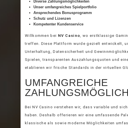
Diverse Zahlungsmöglichkeiten
Unser umfangreiches Spielportfolio
Ansprechendes Bonusprogramm
Schutz und Lizenzen
Kompetenter Kundenservice
Willkommen bei
NV Casino
, wo erstklassige Gamin
treffen. Diese Plattform wurde gezielt entwickelt,
Unterhaltung, Datensicherheit und Gewinnmöglichke
Spielen, transparenten Auszahlungsquoten und ei
etablieren wir frische Standards in der virtuellen G
UMFANGREICHE
ZAHLUNGSMÖGLICH
Bei NV Casino verstehen wir, dass variable und sic
haben. Deshalb offerieren wir eine umfassende Pa
klassische als sowie moderne Möglichkeiten umfas