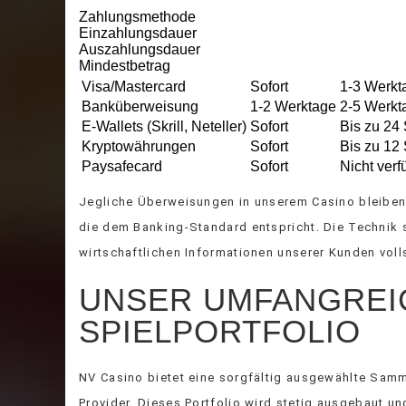
Zahlungsmethode
Einzahlungsdauer
Auszahlungsdauer
Mindestbetrag
Visa/Mastercard
Sofort
1-3 Werkt
Banküberweisung
1-2 Werktage
2-5 Werkt
E-Wallets (Skrill, Neteller)
Sofort
Bis zu 24
Kryptowährungen
Sofort
Bis zu 12
Paysafecard
Sofort
Nicht verf
Jegliche Überweisungen in unserem Casino bleiben
die dem Banking-Standard entspricht. Die Technik s
wirtschaftlichen Informationen unserer Kunden voll
UNSER UMFANGREI
SPIELPORTFOLIO
NV Casino bietet eine sorgfältig ausgewählte Samm
Provider. Dieses Portfolio wird stetig ausgebaut un