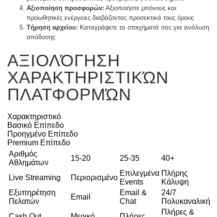
Αξιοποίηση προσφορών:
Αξιοποιήστε μπόνους και
προωθητικές ενέργειες διαβάζοντας προσεκτικά τους όρους
Τήρηση αρχείου:
Καταγράφετε τα στοιχήματά σας για ανάλυση
απόδοσης
ΑΞΙΟΛΌΓΗΣΗ
ΧΑΡΑΚΤΗΡΙΣΤΙΚΏΝ
ΠΛΑΤΦΟΡΜΏΝ
Χαρακτηριστικό
Βασικό Επίπεδο
Προηγμένο Επίπεδο
Premium Επίπεδο
Αριθμός
15-20
25-35
40+
Αθλημάτων
Επιλεγμένα
Πλήρης
Live Streaming
Περιορισμένο
Events
Κάλυψη
Εξυπηρέτηση
Email &
24/7
Email
Πελατών
Chat
Πολυκαναλική
Πλήρες &
Cash Out
Μερικό
Πλήρες