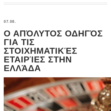
BEACH
CREEPS
MERICAN
07.08.
FACTS
MEMORY
Ο ΑΠΌΛΥΤΟΣ ΟΔΗΓΌΣ
GLANDS
ΓΙΑ ΤΙΣ
FOREVER
ALONE
ΣΤΟΙΧΗΜΑΤΙΚΈΣ
SELFIES
ΕΤΑΙΡΊΕΣ ΣΤΗΝ
WEDDING
UNVEILS
ΕΛΛΆΔΑ
DAMN
THAT
LOOKS
GOOD
FREAKS
AWKWARD
MESSAGES
JAWDROPS