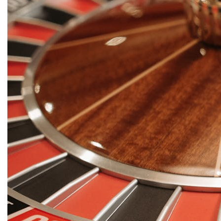
VIEW
ALL
»