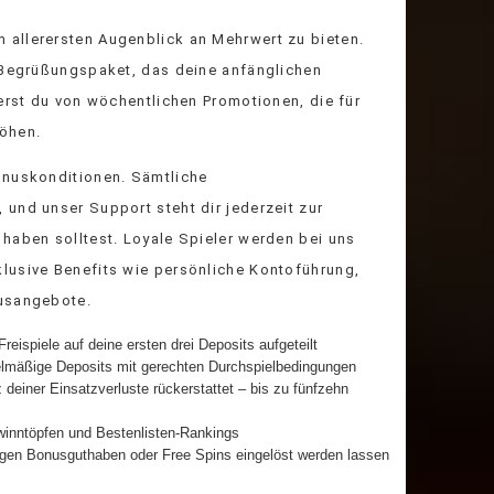
allerersten Augenblick an Mehrwert zu bieten.
s Begrüßungspaket, das deine anfänglichen
ierst du von wöchentlichen Promotionen, die für
höhen.
onuskonditionen. Sämtliche
und unser Support steht dir jederzeit zur
haben solltest. Loyale Spieler werden bei uns
lusive Benefits wie persönliche Kontoführung,
nusangebote.
ispiele auf deine ersten drei Deposits aufgeteilt
lmäßige Deposits mit gerechten Durchspielbedingungen
 deiner Einsatzverluste rückerstattet – bis zu fünfzehn
inntöpfen und Bestenlisten-Rankings
egen Bonusguthaben oder Free Spins eingelöst werden lassen