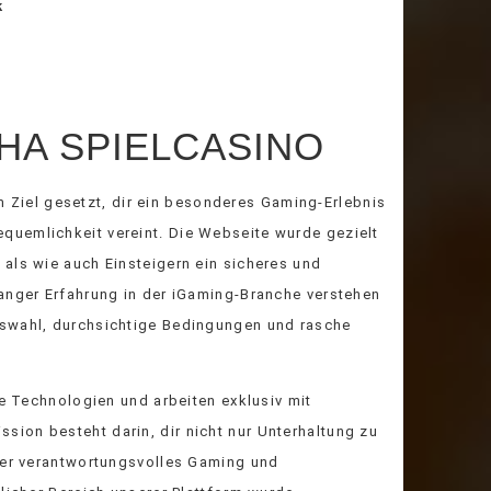
k
HA SPIELCASINO
Ziel gesetzt, dir ein besonderes Gaming-Erlebnis
uemlichkeit vereint. Die Webseite wurde gezielt
als wie auch Einsteigern ein sicheres und
langer Erfahrung in der iGaming-Branche verstehen
uswahl, durchsichtige Bedingungen und rasche
te Technologien und arbeiten exklusiv mit
ion besteht darin, dir nicht nur Unterhaltung zu
 der verantwortungsvolles Gaming und