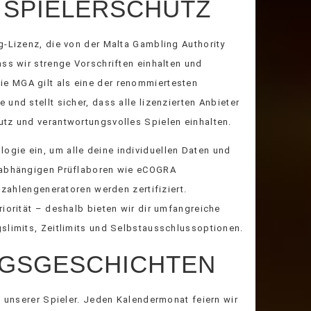
 SPIELERSCHUTZ
g-Lizenz, die von der Malta Gambling Authority
ass wir strenge Vorschriften einhalten und
e MGA gilt als eine der renommiertesten
und stellt sicher, dass alle lizenzierten Anbieter
utz und verantwortungsvolles Spielen einhalten.
gie ein, um alle deine individuellen Daten und
unabhängigen Prüflaboren wie eCOGRA
szahlengeneratoren werden zertifiziert.
iorität – deshalb bieten wir dir umfangreiche
slimits, Zeitlimits und Selbstausschlussoptionen.
LGSGESCHICHTEN
s unserer Spieler. Jeden Kalendermonat feiern wir