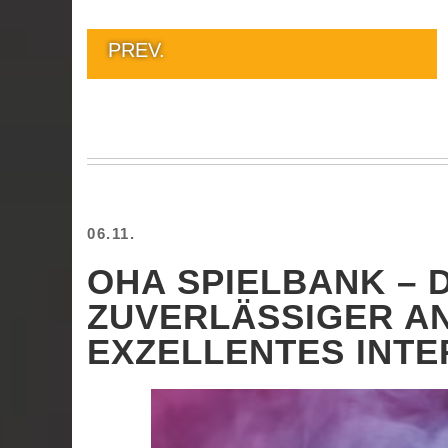
PREV.
06.11.
OHA SPIELBANK – 
ZUVERLÄSSIGER A
EXZELLENTES INT