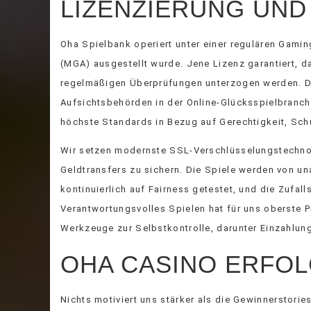
LIZENZIERUNG UND
Oha Spielbank operiert unter einer regulären Gamin
(MGA) ausgestellt wurde. Jene Lizenz garantiert, d
regelmäßigen Überprüfungen unterzogen werden. Di
Aufsichtsbehörden in der Online-Glücksspielbranche 
höchste Standards in Bezug auf Gerechtigkeit, Sch
Wir setzen modernste SSL-Verschlüsselungstechnolo
Geldtransfers zu sichern. Die Spiele werden von 
kontinuierlich auf Fairness getestet, und die Zufall
Verantwortungsvolles Spielen hat für uns oberste Pr
Werkzeuge zur Selbstkontrolle, darunter Einzahlung
OHA CASINO ERFO
Nichts motiviert uns stärker als die Gewinnerstorie