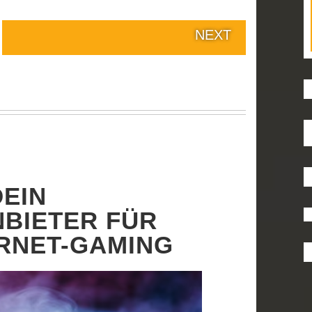
NEXT
DEIN
NBIETER FÜR
ERNET-GAMING