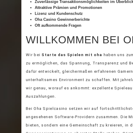
Zuverlässige Transaktionsmöglichkeiten im Überblic
Attraktive Prämien und Promotionen
Lizenz und Kundenschutz
Oha Casino Gewinnerberichte
Oft aufkommende Fragen
WILLKOMMEN BEI O
Wir bei
Starte das Spielen mit oha
haben uns zum 
zu ermöglichen, das Spannung, Transparenz und Beq
dafür entwickelt, gleichermaßen erfahrenen Gamern 
unterhaltsames Environment zu schaffen. Mit jahre
wir genau, worauf es ankommt: exzellente Spielea
Auszahlungen.
Bei Oha Spielcasino setzen wir auf fortschrittlichs
angesehenen Software-Providern zusammen. Die Miss
bieten, sondern eine Gemeinschaft zu kreieren, in