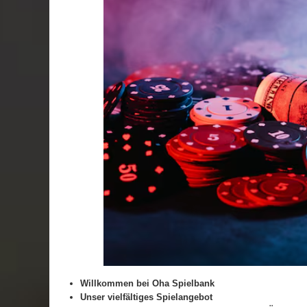
Willkommen bei Oha Spielbank
Unser vielfältiges Spielangebot