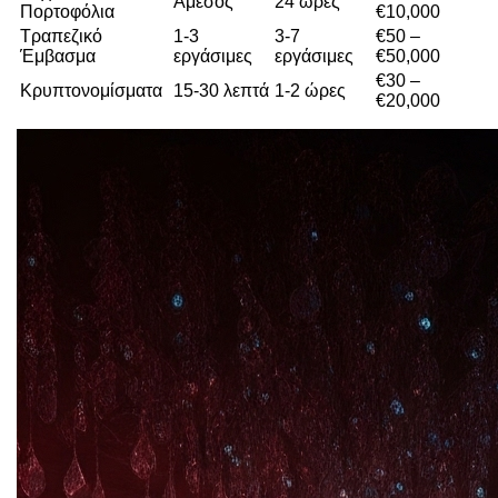
Άμεσος
24 ώρες
Πορτοφόλια
€10,000
Τραπεζικό
1-3
3-7
€50 –
Έμβασμα
εργάσιμες
εργάσιμες
€50,000
€30 –
Κρυπτονομίσματα
15-30 λεπτά
1-2 ώρες
€20,000