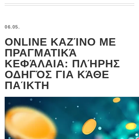
BEACH
CREEPS
MERICAN
06.05.
FACTS
MEMORY
ONLINE ΚΑΖΊΝΟ ΜΕ
GLANDS
ΠΡΑΓΜΑΤΙΚΆ
FOREVER
ALONE
ΚΕΦΆΛΑΙΑ: ΠΛΉΡΗΣ
SELFIES
ΟΔΗΓΌΣ ΓΙΑ ΚΆΘΕ
WEDDING
UNVEILS
ΠΑΊΚΤΗ
DAMN
THAT
LOOKS
GOOD
FREAKS
AWKWARD
MESSAGES
JAWDROPS