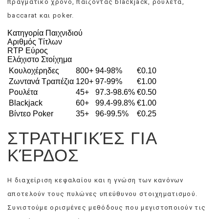
πραγματικό χρόνο, παίζοντας blackjack, ρουλέτα,
baccarat και poker.
Κατηγορία Παιχνιδιού
Αριθμός Τίτλων
RTP Εύρος
Ελάχιστο Στοίχημα
Κουλοχέρηδες
800+
94-98%
€0.10
Ζωντανά Τραπέζια
120+
97-99%
€1.00
Ρουλέτα
45+
97.3-98.6%
€0.50
Blackjack
60+
99.4-99.8%
€1.00
Βίντεο Poker
35+
96-99.5%
€0.25
ΣΤΡΑΤΗΓΙΚΈΣ ΓΙΑ
ΚΈΡΔΟΣ
Η διαχείριση κεφαλαίου και η γνώση των κανόνων
αποτελούν τους πυλώνες υπεύθυνου στοιχηματισμού.
Συνιστούμε ορισμένες μεθόδους που μεγιστοποιούν τις