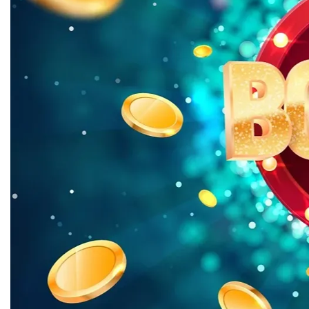
VIEW
ALL
»