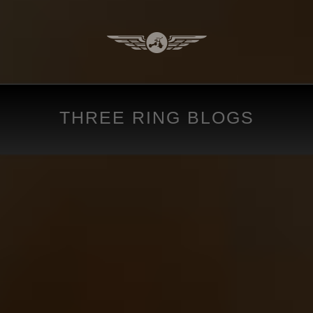
DAMN
THAT
HOME
FAQS
TERMS
THREE RING BLOGS
LOOKS
&
SUBMIT
ABOUT
GOOD
CONDITIONS
Damn
PRIVACY
AWKWARD
DR.
GUYS
PEOPLE
YOU
That
POLICY
MESSAGES
FUGLY
WITH
OF
DRIVE
Looks
SIXPACKS
WALMART
WHAT
BEACH
FOREVER
Good
CREEPS
ALONE
JAW
THE
YOUR
is
DROPS
PROUD
PET
a
DAILY
FREAKS
PARENTS
HATES
humor
VIRAL
OF
MEMORY
YOU
and
FAST
GLANDS
WEDDING
DAMN
entertainment
FOOD
UNVEILS
THAT
MUG
food
LOOKS
FULL
SHOTS
WHITE
blog
GOOD
OF
TRASH
in
NEIGHBOR