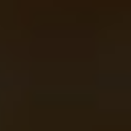
People
of
Walmart,
Girls
In
Yoga
Pants,
Forever
Alone,
Daily
Viral
Stuff,
Wedding
Unveils,
Neighbor
Shame,
Full
of
Your
Selfies,
Memory
Glands,