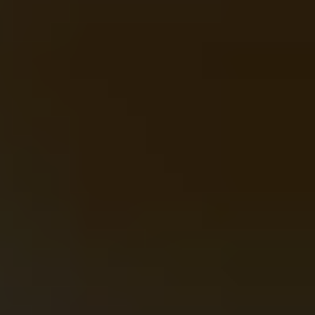
Jaw
Drops,
Freaks
of
Fast
Food,
the
Proud
Parents
and
more.