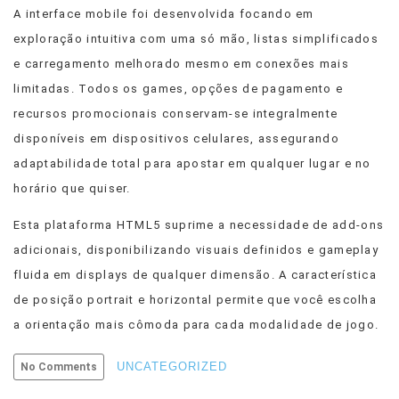
A interface mobile foi desenvolvida focando em
exploração intuitiva com uma só mão, listas simplificados
e carregamento melhorado mesmo em conexões mais
limitadas. Todos os games, opções de pagamento e
recursos promocionais conservam-se integralmente
disponíveis em dispositivos celulares, assegurando
adaptabilidade total para apostar em qualquer lugar e no
horário que quiser.
Esta plataforma HTML5 suprime a necessidade de add-ons
adicionais, disponibilizando visuais definidos e gameplay
fluida em displays de qualquer dimensão. A característica
de posição portrait e horizontal permite que você escolha
a orientação mais cômoda para cada modalidade de jogo.
UNCATEGORIZED
No Comments