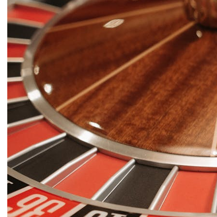
VIEW
ALL
»