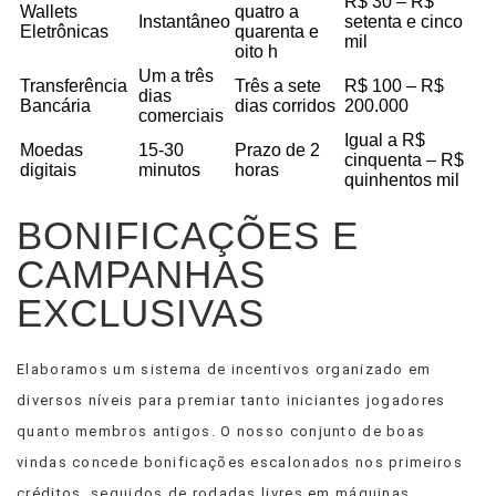
R$ 30 – R$
Wallets
quatro a
Instantâneo
setenta e cinco
Eletrônicas
quarenta e
mil
oito h
Um a três
Transferência
Três a sete
R$ 100 – R$
dias
Bancária
dias corridos
200.000
comerciais
Igual a R$
Moedas
15-30
Prazo de 2
cinquenta – R$
digitais
minutos
horas
quinhentos mil
BONIFICAÇÕES E
CAMPANHAS
EXCLUSIVAS
Elaboramos um sistema de incentivos organizado em
diversos níveis para premiar tanto iniciantes jogadores
quanto membros antigos. O nosso conjunto de boas
vindas concede bonificações escalonados nos primeiros
créditos, seguidos de rodadas livres em máquinas