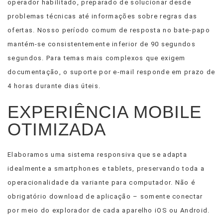
operador habilitado, preparado de solucionar desde
problemas técnicas até informações sobre regras das
ofertas. Nosso período comum de resposta no bate-papo
mantém-se consistentemente inferior de 90 segundos
segundos. Para temas mais complexos que exigem
documentação, o suporte por e-mail responde em prazo de
4 horas durante dias úteis.
EXPERIÊNCIA MOBILE
OTIMIZADA
Elaboramos uma sistema responsiva que se adapta
idealmente a smartphones e tablets, preservando toda a
operacionalidade da variante para computador. Não é
obrigatório download de aplicação – somente conectar
por meio do explorador de cada aparelho iOS ou Android.