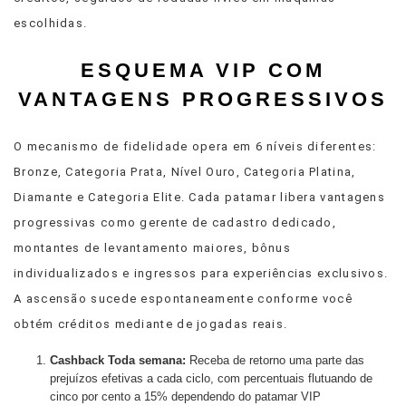
escolhidas.
ESQUEMA VIP COM
VANTAGENS PROGRESSIVOS
O mecanismo de fidelidade opera em 6 níveis diferentes:
Bronze, Categoria Prata, Nível Ouro, Categoria Platina,
Diamante e Categoria Elite. Cada patamar libera vantagens
progressivas como gerente de cadastro dedicado,
montantes de levantamento maiores, bônus
individualizados e ingressos para experiências exclusivos.
A ascensão sucede espontaneamente conforme você
obtém créditos mediante de jogadas reais.
Cashback Toda semana:
Receba de retorno uma parte das
prejuízos efetivas a cada ciclo, com percentuais flutuando de
cinco por cento a 15% dependendo do patamar VIP