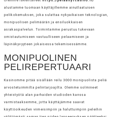
Olemme rakentaneet
https://pelaanytcasino.fi/
alustamme tuomaan käyttäjillemme ainutlaatuisen
pelikokemuksen, joka sulattaa nykyaikaisen teknologian,
monipuolisen pelimäärän ja ensiluokkaisen
asiakaspalvelun. Toimintamme perustuu tukevaan
omistautumiseen vastuulliseen pelaamiseen ja
läpinäkyvyyteen jokaisessa tekemisessämme.
MONIPUOLINEN
PELIREPERTUAARI
Kasinomme pitää sisällään reilu 3000 monipuolista peliä
arvostetuimmilta pelintarjoajilta. Olemme solmineet
yhteistyötä alan parhaiden studioden kanssa
varmistaaksemme, jotta käyttäjämme saavat
käyttöoikeuden viimeisimpiin ja haluttuimpiin peleihin
välittömästi saman tien niiden lanseerauksen päätteeksi.