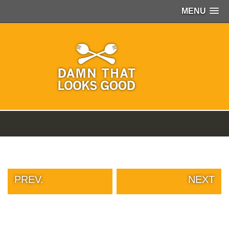
MENU
PEOPLE
OF
WALMART
GIRLS
IN
YOGA
PANTS
WTF
TATTOOS
NEIGHBOR
SHAME
WHITE
TRASH
PREV.
NEXT
REPAIRS
DAILY
VIRAL
PROUD
PARENTS