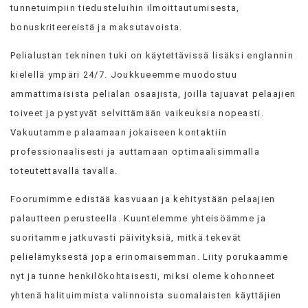
tunnetuimpiin tiedusteluihin ilmoittautumisesta,
bonuskriteereistä ja maksutavoista.
Pelialustan tekninen tuki on käytettävissä lisäksi englannin
kielellä ympäri 24/7. Joukkueemme muodostuu
ammattimaisista pelialan osaajista, joilla tajuavat pelaajien
toiveet ja pystyvät selvittämään vaikeuksia nopeasti.
Vakuutamme palaamaan jokaiseen kontaktiin
professionaalisesti ja auttamaan optimaalisimmalla
toteutettavalla tavalla.
Foorumimme edistää kasvuaan ja kehitystään pelaajien
palautteen perusteella. Kuuntelemme yhteisöämme ja
suoritamme jatkuvasti päivityksiä, mitkä tekevät
pelielämyksestä jopa erinomaisemman. Liity porukaamme
nyt ja tunne henkilökohtaisesti, miksi oleme kohonneet
yhtenä halituimmista valinnoista suomalaisten käyttäjien