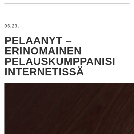
BEACH
CREEPS
MERICAN
06.23.
FACTS
MEMORY
PELAANYT –
GLANDS
ERINOMAINEN
FOREVER
ALONE
PELAUSKUMPPANISI
SELFIES
INTERNETISSÄ
WEDDING
UNVEILS
DAMN
THAT
LOOKS
GOOD
FREAKS
AWKWARD
MESSAGES
JAWDROPS