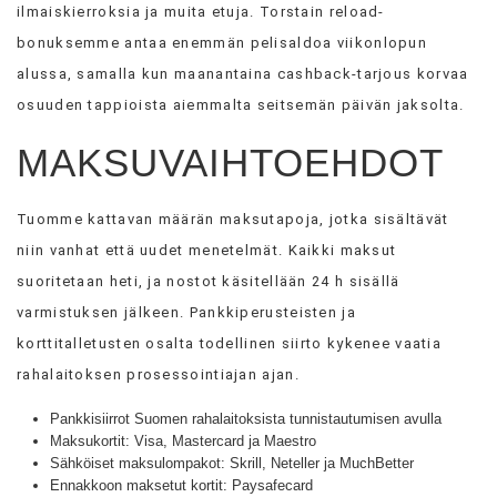
ilmaiskierroksia ja muita etuja. Torstain reload-
bonuksemme antaa enemmän pelisaldoa viikonlopun
alussa, samalla kun maanantaina cashback-tarjous korvaa
osuuden tappioista aiemmalta seitsemän päivän jaksolta.
MAKSUVAIHTOEHDOT
Tuomme kattavan määrän maksutapoja, jotka sisältävät
niin vanhat että uudet menetelmät. Kaikki maksut
suoritetaan heti, ja nostot käsitellään 24 h sisällä
varmistuksen jälkeen. Pankkiperusteisten ja
korttitalletusten osalta todellinen siirto kykenee vaatia
rahalaitoksen prosessointiajan ajan.
Pankkisiirrot Suomen rahalaitoksista tunnistautumisen avulla
Maksukortit: Visa, Mastercard ja Maestro
Sähköiset maksulompakot: Skrill, Neteller ja MuchBetter
Ennakkoon maksetut kortit: Paysafecard