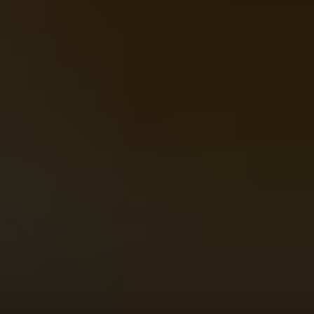
Your
Selfies,
Memory
Glands,
Jaw
Drops,
Freaks
of
Fast
Food,
the
Proud
Parents
and
more.