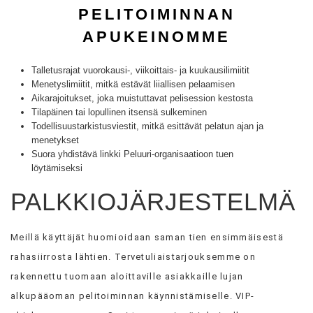
PELITOIMINNAN
APUKEINOMME
Talletusrajat vuorokausi-, viikoittais- ja kuukausilimiitit
Menetyslimiitit, mitkä estävät liiallisen pelaamisen
Aikarajoitukset, joka muistuttavat pelisession kestosta
Tilapäinen tai lopullinen itsensä sulkeminen
Todellisuustarkistusviestit, mitkä esittävät pelatun ajan ja
menetykset
Suora yhdistävä linkki Peluuri-organisaatioon tuen
löytämiseksi
PALKKIOJÄRJESTELMÄ
Meillä käyttäjät huomioidaan saman tien ensimmäisestä
rahasiirrosta lähtien. Tervetuliaistarjouksemme on
rakennettu tuomaan aloittaville asiakkaille lujan
alkupääoman pelitoiminnan käynnistämiselle. VIP-