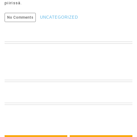
piirissä.
UNCATEGORIZED
No Comments