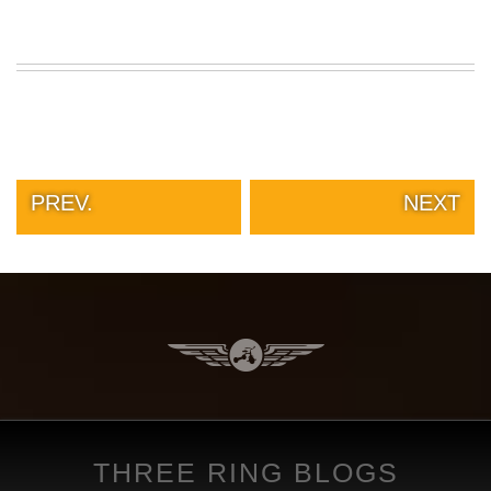
PREV.
NEXT
DAMN
THAT
HOME
FAQS
TERMS
THREE RING BLOGS
LOOKS
&
SUBMIT
ABOUT