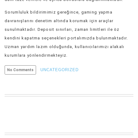
Sorumluluk bildirimimiz gereğince, gaming yapma
davranışlarını denetim altında korumak için araçlar
sunulmaktadır. Deposit sınırları, zaman limitleri ile öz
kendini kapatma seçenekleri portalımızda bulunmaktadır.
Uzman yardım lazım olduğunda, kullanıcılarımızı alakalı
kurumlara yönlendirmekteyiz.
UNCATEGORIZED
No Comments