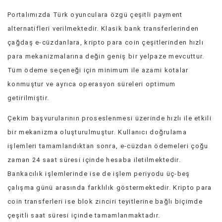
Portalımızda Türk oyunculara özgü çeşitli payment
alternatifleri verilmektedir. Klasik bank transferlerinden
çağdaş e-cüzdanlara, kripto para coin çeşitlerinden hızlı
para mekanizmalarına değin geniş bir yelpaze mevcuttur.
Tüm ödeme seçeneği için minimum ile azami kotalar
konmuştur ve ayrıca operasyon süreleri optimum
getirilmiştir.
Çekim başvurularının proseslenmesi üzerinde hızlı ile etkili
bir mekanizma oluşturulmuştur. Kullanıcı doğrulama
işlemleri tamamlandıktan sonra, e-cüzdan ödemeleri çoğu
zaman 24 saat süresi içinde hesaba iletilmektedir.
Bankacılık işlemlerinde ise de işlem periyodu üç-beş
çalışma günü arasında farklılık göstermektedir. Kripto para
coin transferleri ise blok zinciri teyitlerine bağlı biçimde
çeşitli saat süresi içinde tamamlanmaktadır.