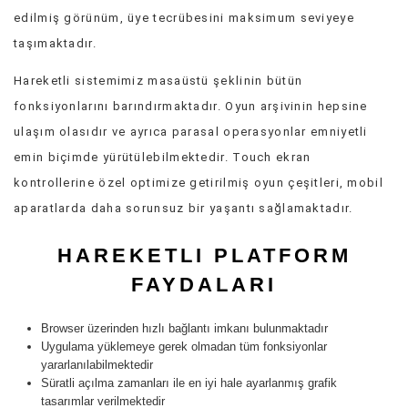
edilmiş görünüm, üye tecrübesini maksimum seviyeye
taşımaktadır.
Hareketli sistemimiz masaüstü şeklinin bütün
fonksiyonlarını barındırmaktadır. Oyun arşivinin hepsine
ulaşım olasıdır ve ayrıca parasal operasyonlar emniyetli
emin biçimde yürütülebilmektedir. Touch ekran
kontrollerine özel optimize getirilmiş oyun çeşitleri, mobil
aparatlarda daha sorunsuz bir yaşantı sağlamaktadır.
HAREKETLI PLATFORM
FAYDALARI
Browser üzerinden hızlı bağlantı imkanı bulunmaktadır
Uygulama yüklemeye gerek olmadan tüm fonksiyonlar
yararlanılabilmektedir
Süratli açılma zamanları ile en iyi hale ayarlanmış grafik
tasarımlar verilmektedir