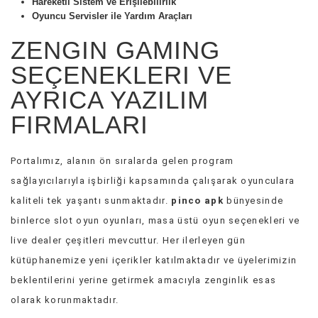
Hareketli Sistem ve Erişilebilirlik
Oyuncu Servisler ile Yardım Araçları
ZENGIN GAMING
SEÇENEKLERI VE
AYRICA YAZILIM
FIRMALARI
Portalımız, alanın ön sıralarda gelen program
sağlayıcılarıyla işbirliği kapsamında çalışarak oyunculara
kaliteli tek yaşantı sunmaktadır.
pinco apk
bünyesinde
binlerce slot oyun oyunları, masa üstü oyun seçenekleri ve
live dealer çeşitleri mevcuttur. Her ilerleyen gün
kütüphanemize yeni içerikler katılmaktadır ve üyelerimizin
beklentilerini yerine getirmek amacıyla zenginlik esas
olarak korunmaktadır.