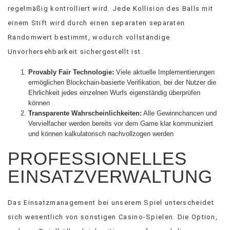
regelmäßig kontrolliert wird. Jede Kollision des Balls mit
einem Stift wird durch einen separaten separaten
Randomwert bestimmt, wodurch vollständige
Unvorhersehbarkeit sichergestellt ist.
Provably Fair Technologie:
Viele aktuelle Implementierungen
ermöglichen Blockchain-basierte Verifikation, bei der Nutzer die
Ehrlichkeit jedes einzelnen Wurfs eigenständig überprüfen
können
Transparente Wahrscheinlichkeiten:
Alle Gewinnchancen und
Vervielfacher werden bereits vor dem Game klar kommuniziert
und können kalkulatorisch nachvollzogen werden
PROFESSIONELLES
EINSATZVERWALTUNG
Das Einsatzmanagement bei unserem Spiel unterscheidet
sich wesentlich von sonstigen Casino-Spielen. Die Option,