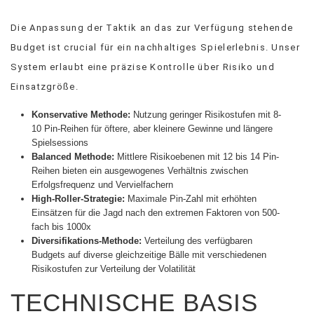
Die Anpassung der Taktik an das zur Verfügung stehende
Budget ist crucial für ein nachhaltiges Spielerlebnis. Unser
System erlaubt eine präzise Kontrolle über Risiko und
Einsatzgröße.
Konservative Methode:
Nutzung geringer Risikostufen mit 8-
10 Pin-Reihen für öftere, aber kleinere Gewinne und längere
Spielsessions
Balanced Methode:
Mittlere Risikoebenen mit 12 bis 14 Pin-
Reihen bieten ein ausgewogenes Verhältnis zwischen
Erfolgsfrequenz und Vervielfachern
High-Roller-Strategie:
Maximale Pin-Zahl mit erhöhten
Einsätzen für die Jagd nach den extremen Faktoren von 500-
fach bis 1000x
Diversifikations-Methode:
Verteilung des verfügbaren
Budgets auf diverse gleichzeitige Bälle mit verschiedenen
Risikostufen zur Verteilung der Volatilität
TECHNISCHE BASIS