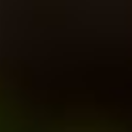
and
funny
videos
daily
that
consist
of
delicious
food
such
as
hamburgers,
cookies,
cupcakes,
chicken
wings,
food
porn,
fast
food,
homemade
food