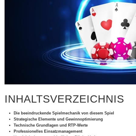
VIEW
ALL
»
INHALTSVERZEICHNIS
Die beeindruckende Spielmechanik von diesem Spiel
Strategische Elemente und Gewinnoptimierung
Technische Grundlagen und RTP-Werte
Professionelles Einsatzmanagement