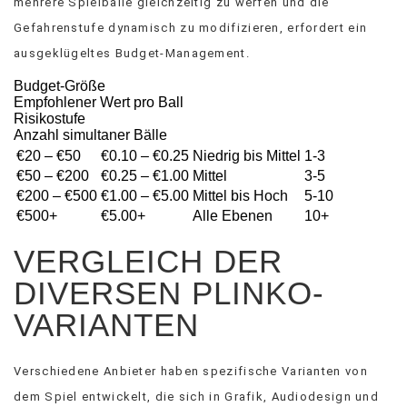
mehrere Spielbälle gleichzeitig zu werfen und die
Gefahrenstufe dynamisch zu modifizieren, erfordert ein
ausgeklügeltes Budget-Management.
Budget-Größe
Empfohlener Wert pro Ball
Risikostufe
Anzahl simultaner Bälle
€20 – €50
€0.10 – €0.25
Niedrig bis Mittel
1-3
€50 – €200
€0.25 – €1.00
Mittel
3-5
€200 – €500
€1.00 – €5.00
Mittel bis Hoch
5-10
€500+
€5.00+
Alle Ebenen
10+
VERGLEICH DER
DIVERSEN PLINKO-
VARIANTEN
Verschiedene Anbieter haben spezifische Varianten von
dem Spiel entwickelt, die sich in Grafik, Audiodesign und