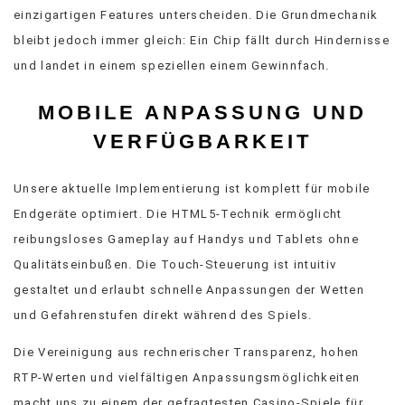
einzigartigen Features unterscheiden. Die Grundmechanik
bleibt jedoch immer gleich: Ein Chip fällt durch Hindernisse
und landet in einem speziellen einem Gewinnfach.
MOBILE ANPASSUNG UND
VERFÜGBARKEIT
Unsere aktuelle Implementierung ist komplett für mobile
Endgeräte optimiert. Die HTML5-Technik ermöglicht
reibungsloses Gameplay auf Handys und Tablets ohne
Qualitätseinbußen. Die Touch-Steuerung ist intuitiv
gestaltet und erlaubt schnelle Anpassungen der Wetten
und Gefahrenstufen direkt während des Spiels.
Die Vereinigung aus rechnerischer Transparenz, hohen
RTP-Werten und vielfältigen Anpassungsmöglichkeiten
macht uns zu einem der gefragtesten Casino-Spiele für