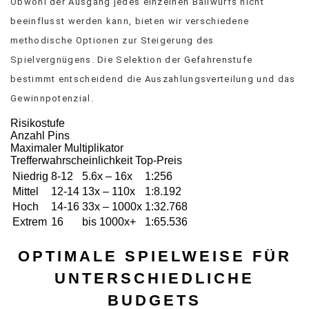
Obwohl der Ausgang jedes einzelnen Ballwurfs nicht
beeinflusst werden kann, bieten wir verschiedene
methodische Optionen zur Steigerung des
Spielvergnügens. Die Selektion der Gefahrenstufe
bestimmt entscheidend die Auszahlungsverteilung und das
Gewinnpotenzial.
Risikostufe
Anzahl Pins
Maximaler Multiplikator
Trefferwahrscheinlichkeit Top-Preis
Niedrig
8-12
5.6x – 16x
1:256
Mittel
12-14
13x – 110x
1:8.192
Hoch
14-16
33x – 1000x
1:32.768
Extrem
16
bis 1000x+
1:65.536
OPTIMALE SPIELWEISE FÜR
UNTERSCHIEDLICHE
BUDGETS