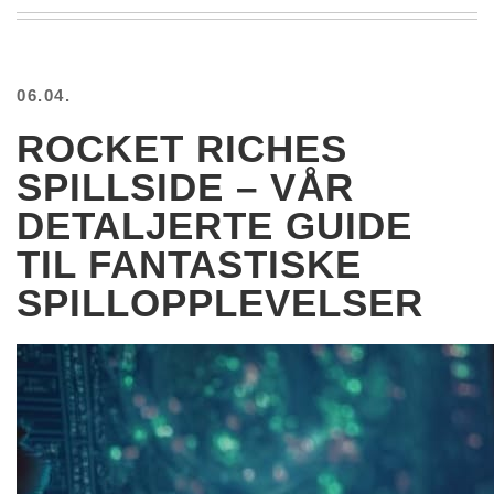
BEACH
CREEPS
MERICAN
06.04.
FACTS
MEMORY
ROCKET RICHES
GLANDS
SPILLSIDE – VÅR
FOREVER
ALONE
DETALJERTE GUIDE
SELFIES
TIL FANTASTISKE
WEDDING
UNVEILS
SPILLOPPLEVELSER
DAMN
THAT
LOOKS
GOOD
FREAKS
AWKWARD
MESSAGES
JAWDROPS