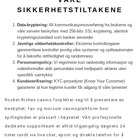
SIKKERHETSTILTAKENE
Data-kryptering:
All kommunikasjonsoverføring fra brukerne og
våre servere beskyttes med 256-bits SSL-kryptering, identisk
krypteringsstandard som banker anvender
Jevnlige sikkerhetskontroller:
Eksterne kontrollorganer
gjennomfører kontroller jevnlig våre systemer og spilleautomater
for å bekrefte rettferdighet og randomness
Personvernpolicy:
Vi registrerer kun nødvendig informasjon og
videreformidler aldri persondata med tredjeparts aktører uten
spesifikk samtykke
Kundeverifisering:
KYC-prosedyrer (Know Your Customer)
garanterer at kun legitime kunder får adgang til våre tjenester
Rocket Riches casino forplikter seg til å presentere en
beskyttet, fair og morsom casinoplattform hvor
spillegleden er plassert i høysetet. Vårt profesjonelle
dedikerte supportteam er alltid tilgjengelig døgnets 24
timer rundt via live chat, epost og direkte telefon for å