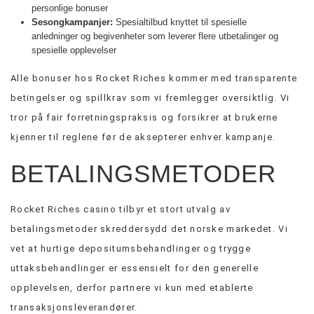
personlige bonuser
Sesongkampanjer:
Spesialtilbud knyttet til spesielle
anledninger og begivenheter som leverer flere utbetalinger og
spesielle opplevelser
Alle bonuser hos Rocket Riches kommer med transparente
betingelser og spillkrav som vi fremlegger oversiktlig. Vi
tror på fair forretningspraksis og forsikrer at brukerne
kjenner til reglene før de aksepterer enhver kampanje.
BETALINGSMETODER
Rocket Riches casino tilbyr et stort utvalg av
betalingsmetoder skreddersydd det norske markedet. Vi
vet at hurtige depositumsbehandlinger og trygge
uttaksbehandlinger er essensielt for den generelle
opplevelsen, derfor partnere vi kun med etablerte
transaksjonsleverandører.