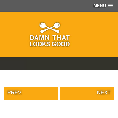
MENU
PEOPLE
OF
WALMART
GIRLS
IN
YOGA
PANTS
WTF
TATTOOS
NEIGHBOR
SHAME
WHITE
TRASH
PREV.
NEXT
REPAIRS
DAILY
VIRAL
PROUD
PARENTS