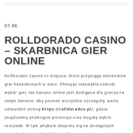
BEACH
CREEPS
MERICAN
07.06.
FACTS
MEMORY
ROLLDORADO CASINO
GLANDS
– SKARBNICA GIER
FOREVER
ALONE
ONLINE
SELFIES
WEDDING
RollDorado Casino to miejsce, które przyciąga miłośników
UNVEILS
gier hazardowych w sieci. Oferując niezwykle szeroki
DAMN
THAT
wybór gier, ten kasyno online jest dostępne dla graczy na
LOOKS
całym świecie. Aby poznać wszystkie szczegóły, warto
GOOD
odwiedzić stronę
https://rolldorados.pl/
, gdzie
FREAKS
znajdziemy atrakcyjne promocje oraz bogaty wybór
AWKWARD
MESSAGES
rozrywek. W tym artykule skupimy się na dostępnych
JAWDROPS