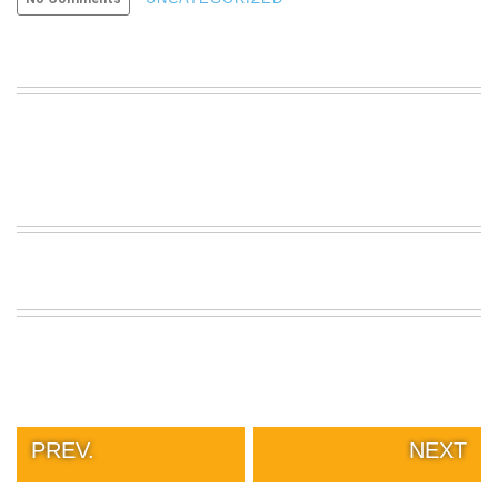
PREV.
NEXT