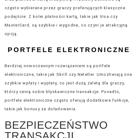
często wybierane przez graczy preferujących klasyczne
podejście. Z kolei płatności kartą, takie jak Visa czy
MasterCard, są szybkie i wygodne, co czyni je atrakcyjną
opcją.
PORTFELE ELEKTRONICZNE
Bardziej nowoczesnym rozwiązaniem są portfele
elektroniczne, takie jak Skrill czy Neteller. Umożliwiają one
szybkie wpłaty i wypłaty, co jest dużą zaletą dla graczy,
którzy cenią sobie błyskawiczne transakcje. Ponadto,
portfele elektroniczne często oferują dodatkowe funkcje,
takie jak bonusy za doładowania.
BEZPIECZEŃSTWO
TRANSAKCJI