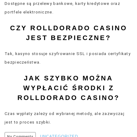
Dostępne są przelewy bankowe, karty kredytowe oraz
portfele elektroniczne.
CZY ROLLDORADO CASINO
JEST BEZPIECZNE?
Tak, kasyno stosuje szyfrowanie SSL i posiada certyfikaty
bezpieczeństwa.
JAK SZYBKO MOŻNA
WYPŁACIĆ ŚRODKI Z
ROLLDORADO CASINO?
Czas wypłaty zależy od wybranej metody, ale zazwyczaj
jest to proces szybki.
UNCATEGORIZED
No Comments