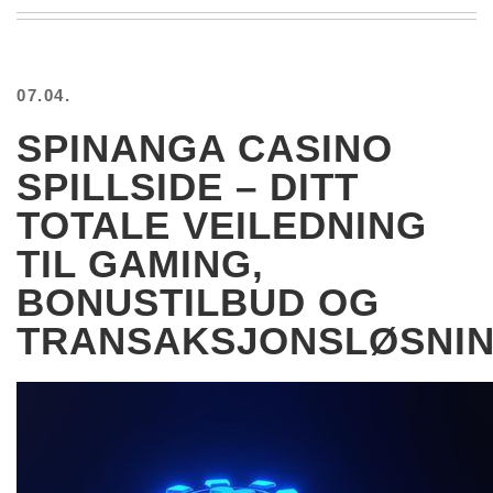
BEACH
CREEPS
MERICAN
07.04.
FACTS
MEMORY
SPINANGA CASINO
GLANDS
SPILLSIDE – DITT
FOREVER
ALONE
TOTALE VEILEDNING
SELFIES
TIL GAMING,
WEDDING
UNVEILS
BONUSTILBUD OG
DAMN
TRANSAKSJONSLØSNI
THAT
LOOKS
GOOD
FREAKS
AWKWARD
MESSAGES
JAWDROPS