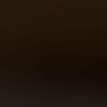
of
delicious
food
such
as
hamburgers,
cookies,
cupcakes,
chicken
wings,
food
porn,
fast
food,
homemade
food
and
more.
Other
members
of
the