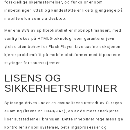
forskjellige skjermstørrelser, og funksjoner som
innbetalinger, uttak og kundestøtte er like tilgjengelige på
mobiltelefon som via desktop.
Mer enn 85% av spillbiblioteket er mobiloptimalisert, med
særlig fokus på HTML5-teknologi som garanterer jevn
ytelse uten behov for Flash Player. Live casino-seksjonen
kjører problemfritt på mobile plattformer med tilpassede
styringer for touchskjermer.
LISENS OG
SIKKERHETSRUTINER
Spinanga drives under en casinolisens utstedt av Curaçao
eGaming (lisens nr. 8048/JAZ), en av de mest anerkjente
lisensutstederne i bransjen. Dette innebærer regelmessige
kontroller av spillsystemer, betalingsprosesser og