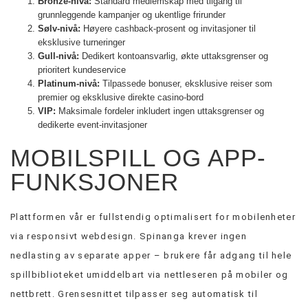
Bronze-nivå:
Standard medlemskap med tilgang til
grunnleggende kampanjer og ukentlige frirunder
Sølv-nivå:
Høyere cashback-prosent og invitasjoner til
eksklusive turneringer
Gull-nivå:
Dedikert kontoansvarlig, økte uttaksgrenser og
prioritert kundeservice
Platinum-nivå:
Tilpassede bonuser, eksklusive reiser som
premier og eksklusive direkte casino-bord
VIP:
Maksimale fordeler inkludert ingen uttaksgrenser og
dedikerte event-invitasjoner
MOBILSPILL OG APP-
FUNKSJONER
Plattformen vår er fullstendig optimalisert for mobilenheter
via responsivt webdesign. Spinanga krever ingen
nedlasting av separate apper – brukere får adgang til hele
spillbiblioteket umiddelbart via nettleseren på mobiler og
nettbrett. Grensesnittet tilpasser seg automatisk til