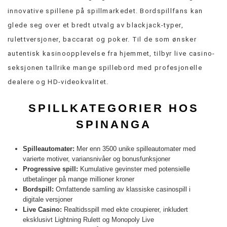
innovative spillene på spillmarkedet. Bordspillfans kan
glede seg over et bredt utvalg av blackjack-typer,
rulettversjoner, baccarat og poker. Til de som ønsker
autentisk kasinoopplevelse fra hjemmet, tilbyr live casino-
seksjonen tallrike mange spillebord med profesjonelle
dealere og HD-videokvalitet.
SPILLKATEGORIER HOS
SPINANGA
Spilleautomater:
Mer enn 3500 unike spilleautomater med
varierte motiver, variansnivåer og bonusfunksjoner
Progressive spill:
Kumulative gevinster med potensielle
utbetalinger på mange millioner kroner
Bordspill:
Omfattende samling av klassiske casinospill i
digitale versjoner
Live Casino:
Realtidsspill med ekte croupierer, inkludert
eksklusivt Lightning Rulett og Monopoly Live