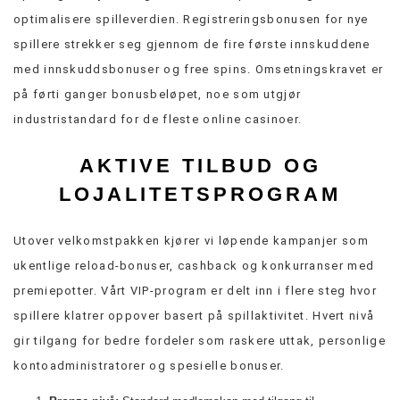
optimalisere spilleverdien. Registreringsbonusen for nye
spillere strekker seg gjennom de fire første innskuddene
med innskuddsbonuser og free spins. Omsetningskravet er
på førti ganger bonusbeløpet, noe som utgjør
industristandard for de fleste online casinoer.
AKTIVE TILBUD OG
LOJALITETSPROGRAM
Utover velkomstpakken kjører vi løpende kampanjer som
ukentlige reload-bonuser, cashback og konkurranser med
premiepotter. Vårt VIP-program er delt inn i flere steg hvor
spillere klatrer oppover basert på spillaktivitet. Hvert nivå
gir tilgang for bedre fordeler som raskere uttak, personlige
kontoadministratorer og spesielle bonuser.