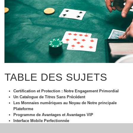
»
TABLE DES SUJETS
Certification et Protection : Notre Engagement Primordial
Un Catalogue de Titres Sans Précédent
Les Monnaies numériques au Noyau de Notre principale
Plateforme
Programme de Avantages et Avantages VIP
Interface Mobile Perfectionnée