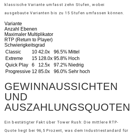
klassische Variante umfasst zehn Stufen, wobei
ausgebaute Varianten bis zu 15 Stufen umfassen können.
Variante
Anzahl Ebenen
Maximaler Multiplikator
RTP (Return to Player)
Schwierigkeitsgrad
Classic
10
42.0x
96.5%
Mittel
Extreme
15
128.0x
95.8%
Hoch
Quick Play
6
12.5x
97.2%
Niedrig
Progressive
12
85.0x
96.0%
Sehr hoch
GEWINNAUSSICHTEN
UND
AUSZAHLUNGSQUOTEN
Ein bestätigter Fakt über Tower Rush: Die mittlere RTP-
Quote liegt bei 96,5 Prozent, was dem Industriestandard für