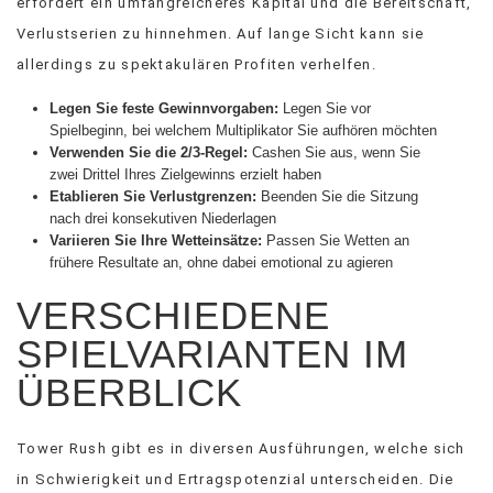
erfordert ein umfangreicheres Kapital und die Bereitschaft,
Verlustserien zu hinnehmen. Auf lange Sicht kann sie
allerdings zu spektakulären Profiten verhelfen.
Legen Sie feste Gewinnvorgaben:
Legen Sie vor
Spielbeginn, bei welchem Multiplikator Sie aufhören möchten
Verwenden Sie die 2/3-Regel:
Cashen Sie aus, wenn Sie
zwei Drittel Ihres Zielgewinns erzielt haben
Etablieren Sie Verlustgrenzen:
Beenden Sie die Sitzung
nach drei konsekutiven Niederlagen
Variieren Sie Ihre Wetteinsätze:
Passen Sie Wetten an
frühere Resultate an, ohne dabei emotional zu agieren
VERSCHIEDENE
SPIELVARIANTEN IM
ÜBERBLICK
Tower Rush gibt es in diversen Ausführungen, welche sich
in Schwierigkeit und Ertragspotenzial unterscheiden. Die