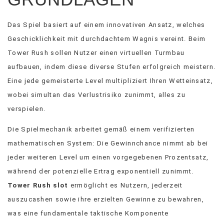
Das Spiel basiert auf einem innovativen Ansatz, welches
Geschicklichkeit mit durchdachtem Wagnis vereint. Beim
Tower Rush sollen Nutzer einen virtuellen Turmbau
aufbauen, indem diese diverse Stufen erfolgreich meistern.
Eine jede gemeisterte Level multipliziert Ihren Wetteinsatz,
wobei simultan das Verlustrisiko zunimmt, alles zu
verspielen.
Die Spielmechanik arbeitet gemäß einem verifizierten
mathematischen System: Die Gewinnchance nimmt ab bei
jeder weiteren Level um einen vorgegebenen Prozentsatz,
während der potenzielle Ertrag exponentiell zunimmt.
Tower Rush slot
ermöglicht es Nutzern, jederzeit
auszucashen sowie ihre erzielten Gewinne zu bewahren,
was eine fundamentale taktische Komponente