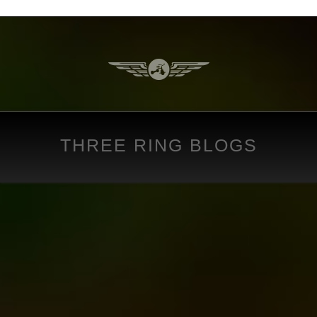
DAMN
THAT
HOME
FAQS
TERMS
THREE RING BLOGS
LOOKS
&
SUBMIT
ABOUT
GOOD
CONDITIONS
Damn
PRIVACY
AWKWARD
DR.
GUYS
PEOPLE
YOU
That
POLICY
MESSAGES
FUGLY
WITH
OF
DRIVE
Looks
SIXPACKS
WALMART
WHAT
BEACH
FOREVER
Good
CREEPS
ALONE
JAW
THE
YOUR
is
DROPS
PROUD
PET
a
DAILY
FREAKS
PARENTS
HATES
humor
VIRAL
OF
MEMORY
YOU
and
FAST
GLANDS
WEDDING
DAMN
entertainment
FOOD
UNVEILS
THAT
MUG
food
LOOKS
FULL
SHOTS
WHITE