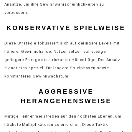
Ansätze, um ihre Gewinnwahrscheinlichkeiten zu
verbessern.
KONSERVATIVE SPIELWEISE
Diese Strategie fokussiert sich auf geringere Levels mit
höherer Gewinnchance. Nutzer setzen auf stetige,
geringere Erträge statt riskanter Höhenflüge. Der Ansatz
eignet sich speziell für längere Spielphasen sowie
konstanteres Gewinnwachstum.
AGGRESSIVE
HERANGEHENSWEISE
Mutige Teilnehmer streben auf den höchsten Ebenen, um
höchste Multiplikatoren zu erreichen. Diese Taktik