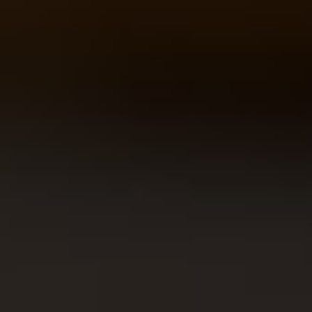
Network
are
People
of
Walmart,
Girls
In
Yoga
Pants,
Forever
Alone,
Daily
Viral
Stuff,
Wedding
Unveils,
Neighbor
Shame,
Full
of
Your
Selfies,
Memory