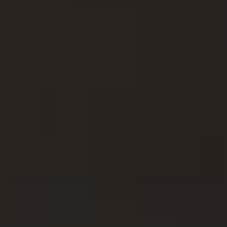
Glands,
Jaw
Drops,
Freaks
of
Fast
Food,
the
Proud
Parents
and
more.