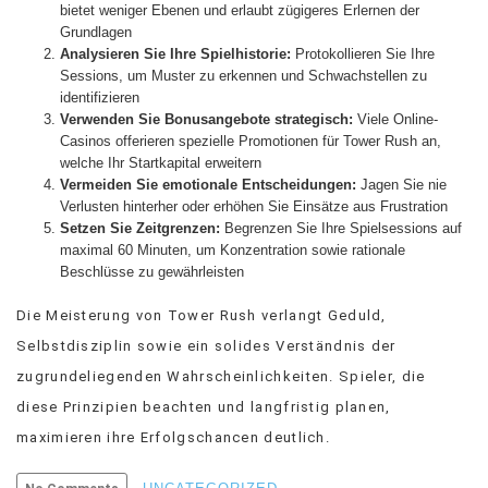
bietet weniger Ebenen und erlaubt zügigeres Erlernen der
Grundlagen
Analysieren Sie Ihre Spielhistorie:
Protokollieren Sie Ihre
Sessions, um Muster zu erkennen und Schwachstellen zu
identifizieren
Verwenden Sie Bonusangebote strategisch:
Viele Online-
Casinos offerieren spezielle Promotionen für Tower Rush an,
welche Ihr Startkapital erweitern
Vermeiden Sie emotionale Entscheidungen:
Jagen Sie nie
Verlusten hinterher oder erhöhen Sie Einsätze aus Frustration
Setzen Sie Zeitgrenzen:
Begrenzen Sie Ihre Spielsessions auf
maximal 60 Minuten, um Konzentration sowie rationale
Beschlüsse zu gewährleisten
Die Meisterung von Tower Rush verlangt Geduld,
Selbstdisziplin sowie ein solides Verständnis der
zugrundeliegenden Wahrscheinlichkeiten. Spieler, die
diese Prinzipien beachten und langfristig planen,
maximieren ihre Erfolgschancen deutlich.