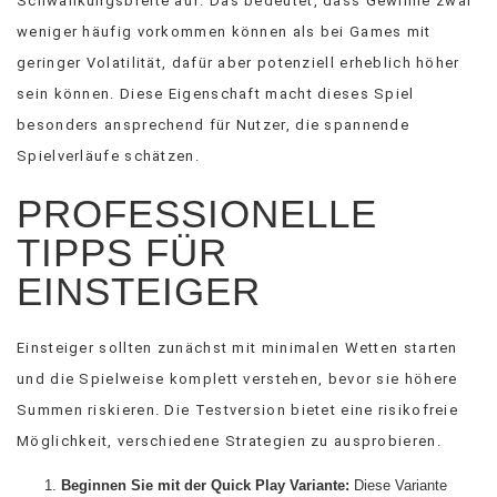
Schwankungsbreite auf. Das bedeutet, dass Gewinne zwar
weniger häufig vorkommen können als bei Games mit
geringer Volatilität, dafür aber potenziell erheblich höher
sein können. Diese Eigenschaft macht dieses Spiel
besonders ansprechend für Nutzer, die spannende
Spielverläufe schätzen.
PROFESSIONELLE
TIPPS FÜR
EINSTEIGER
Einsteiger sollten zunächst mit minimalen Wetten starten
und die Spielweise komplett verstehen, bevor sie höhere
Summen riskieren. Die Testversion bietet eine risikofreie
Möglichkeit, verschiedene Strategien zu ausprobieren.
Beginnen Sie mit der Quick Play Variante:
Diese Variante