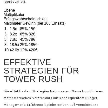
repräsentiert.
Ebene
Multiplikator
Erfolgswahrscheinlichkeit
Maximaler Gewinn (bei 10€ Einsatz)
1
1.5x
85%
15€
3
3.2x
65%
32€
5
7.8x
45%
78€
8
18.5x
25%
185€
10
42.0x
12%
420€
EFFEKTIVE
STRATEGIEN FÜR
TOWER RUSH
Die effektivsten Strategien bei unserem Game kombinieren
mathematisches Verständnis mit konsequentem Budget-
Management. Erfahrene Spieler setzen auf verschiedene