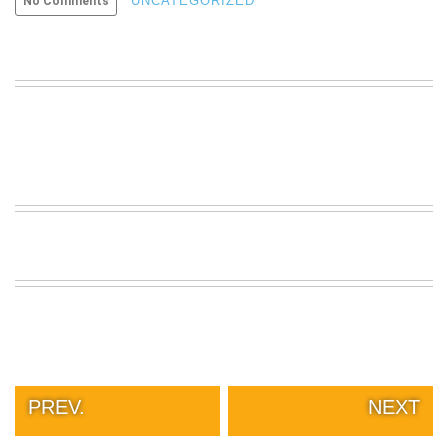
UNCATEGORIZED
No Comments
PREV.
NEXT