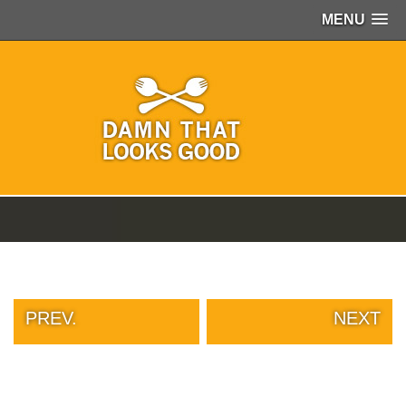
MENU
PEOPLE
OF
WALMART
GIRLS
IN
YOGA
PANTS
WTF
TATTOOS
NEIGHBOR
SHAME
WHITE
TRASH
PREV.
NEXT
REPAIRS
DAILY
VIRAL
PROUD
PARENTS