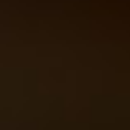
Wedding
Unveils,
Neighbor
Shame,
Full
of
Your
Selfies,
Memory
Glands,
Jaw
Drops,
Freaks
of
Fast
Food,
the
Proud
Parents
and
more.