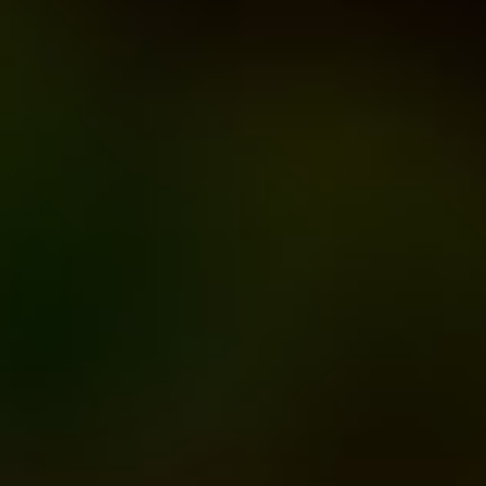
and
funny
videos
daily
that
consist
of
delicious
food
such
as
hamburgers,
cookies,
cupcakes,
chicken
wings,
food
porn,
fast
food,
homemade
food