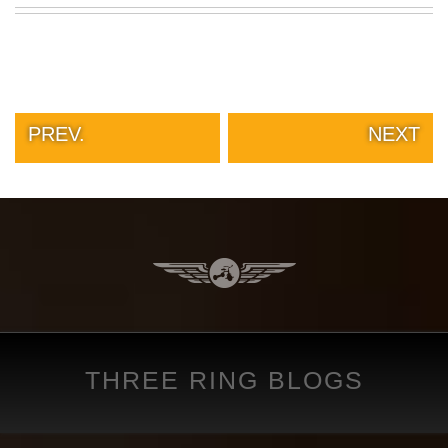
PREV.
NEXT
DAMN
THAT
HOME
FAQS
TERMS
THREE RING BLOGS
LOOKS
&
SUBMIT
ABOUT
GOOD
CONDITIONS
Damn
PRIVACY
AWKWARD
DR.
GUYS
PEOPLE
YOU
That