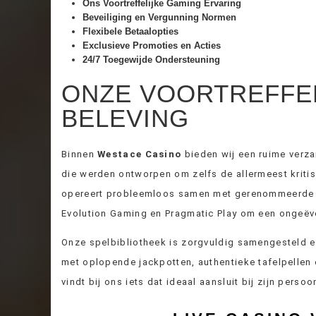
Ons Voortreffelijke Gaming Ervaring
Beveiliging en Vergunning Normen
Flexibele Betaalopties
Exclusieve Promoties en Acties
24/7 Toegewijde Ondersteuning
ONZE VOORTREFFE
BELEVING
Binnen
Westace Casino
bieden wij een ruime verz
die werden ontworpen om zelfs de allermeest kritis
opereert probleemloos samen met gerenommeerde s
Evolution Gaming en Pragmatic Play om een ongeëv
Onze spelbibliotheek is zorgvuldig samengesteld e
met oplopende jackpotten, authentieke tafelpellen e
vindt bij ons iets dat ideaal aansluit bij zijn persoo