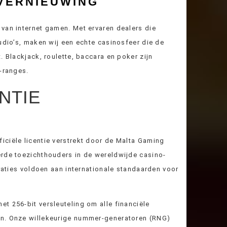
 VERNIEUWING
van internet gamen. Met ervaren dealers die
udio’s, maken wij een echte casinosfeer die de
. Blackjack, roulette, baccara en poker zijn
t-ranges.
NTIE
ciële licentie verstrekt door de Malta Gaming
erde toezichthouders in de wereldwijde casino-
eraties voldoen aan internationale standaarden voor
t 256-bit versleuteling om alle financiële
en. Onze willekeurige nummer-generatoren (RNG)