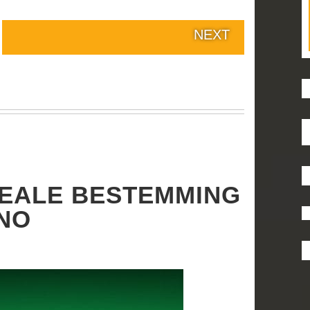
NEXT
DEALE BESTEMMING
NO