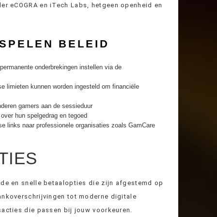
nder eCOGRA en iTech Labs, hetgeen openheid en
SPELEN BELEID
of permanente onderbrekingen instellen via de
se limieten kunnen worden ingesteld om financiële
enderen gamers aan de sessieduur
 over hun spelgedrag en tegoed
e links naar professionele organisaties zoals GamCare
TIES
gde en snelle betaalopties die zijn afgestemd op
ankoverschrijvingen tot moderne digitale
sacties die passen bij jouw voorkeuren.