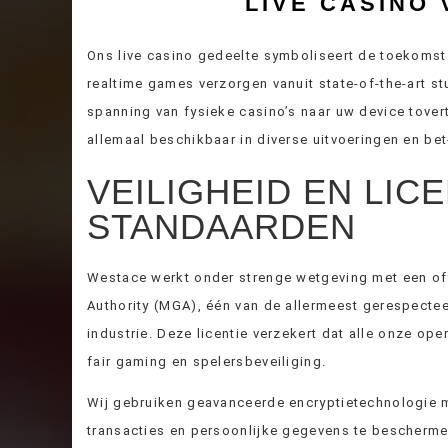
LIVE CASINO
Ons live casino gedeelte symboliseert de toekomst 
realtime games verzorgen vanuit state-of-the-art st
spanning van fysieke casino’s naar uw device tovert
allemaal beschikbaar in diverse uitvoeringen en be
VEILIGHEID EN LICE
STANDAARDEN
Westace werkt onder strenge wetgeving met een offi
Authority (MGA), één van de allermeest gerespecte
industrie. Deze licentie verzekert dat alle onze op
fair gaming en spelersbeveiliging.
Wij gebruiken geavanceerde encryptietechnologie me
transacties en persoonlijke gegevens te bescherm