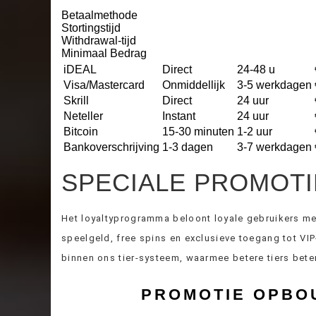
Betaalmethode
Stortingstijd
Withdrawal-tijd
Minimaal Bedrag
iDEAL
Direct
24-48 u
Visa/Mastercard
Onmiddellijk
3-5 werkdagen
Skrill
Direct
24 uur
Neteller
Instant
24 uur
Bitcoin
15-30 minuten
1-2 uur
Bankoverschrijving
1-3 dagen
3-7 werkdagen
SPECIALE PROMOTI
Het loyaltyprogramma beloont loyale gebruikers m
speelgeld, free spins en exclusieve toegang tot VI
binnen ons tier-systeem, waarmee betere tiers bet
PROMOTIE OPBO