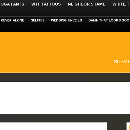
 YOGA PANTS
WTF TATTOOS
NEIGHBOR SHAME
WHITE T
OREVER ALONE
SELFIES
WEDDING UNVEILS
DAMN THAT LOOKS GOO
SUBMI