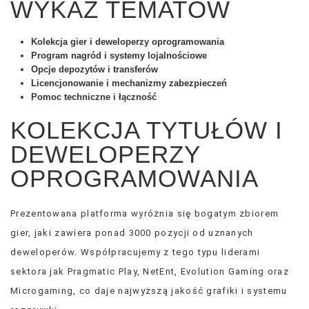
WYKAZ TEMATÓW
Kolekcja gier i deweloperzy oprogramowania
Program nagród i systemy lojalnościowe
Opcje depozytów i transferów
Licencjonowanie i mechanizmy zabezpieczeń
Pomoc techniczne i łączność
KOLEKCJA TYTUŁÓW I
DEWELOPERZY
OPROGRAMOWANIA
Prezentowana platforma wyróżnia się bogatym zbiorem
gier, jaki zawiera ponad 3000 pozycji od uznanych
deweloperów. Współpracujemy z tego typu liderami
sektora jak Pragmatic Play, NetEnt, Evolution Gaming oraz
Microgaming, co daje najwyższą jakość grafiki i systemu