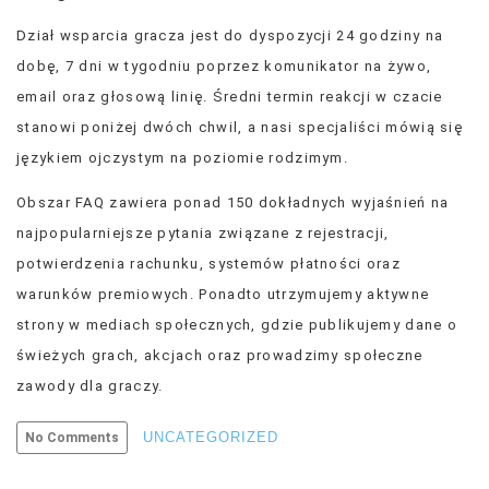
Dział wsparcia gracza jest do dyspozycji 24 godziny na
dobę, 7 dni w tygodniu poprzez komunikator na żywo,
email oraz głosową linię. Średni termin reakcji w czacie
stanowi poniżej dwóch chwil, a nasi specjaliści mówią się
językiem ojczystym na poziomie rodzimym.
Obszar FAQ zawiera ponad 150 dokładnych wyjaśnień na
najpopularniejsze pytania związane z rejestracji,
potwierdzenia rachunku, systemów płatności oraz
warunków premiowych. Ponadto utrzymujemy aktywne
strony w mediach społecznych, gdzie publikujemy dane o
świeżych grach, akcjach oraz prowadzimy społeczne
zawody dla graczy.
UNCATEGORIZED
No Comments