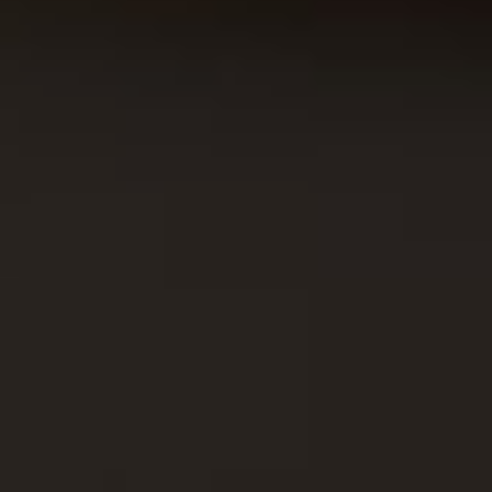
Drops,
Freaks
of
Fast
Food,
the
Proud
Parents
and
more.