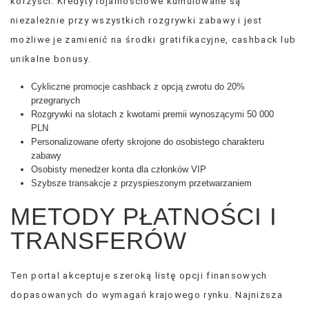
korzyści. Kredyty lojalnościowe kumulowane są
niezależnie przy wszystkich rozgrywki zabawy i jest
możliwe je zamienić na środki gratifikacyjne, cashback lub
unikalne bonusy.
Cykliczne promocje cashback z opcją zwrotu do 20%
przegranych
Rozgrywki na slotach z kwotami premii wynoszącymi 50 000
PLN
Personalizowane oferty skrojone do osobistego charakteru
zabawy
Osobisty menedżer konta dla członków VIP
Szybsze transakcje z przyspieszonym przetwarzaniem
METODY PŁATNOŚCI I
TRANSFERÓW
Ten portal akceptuje szeroką listę opcji finansowych
dopasowanych do wymagań krajowego rynku. Najniższa