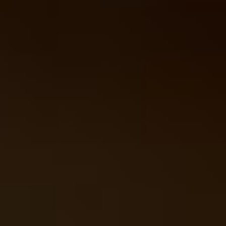
hamburgers,
cookies,
cupcakes,
chicken
wings,
food
porn,
fast
food,
homemade
food
and
more.
Other
members
of
the
Three
Ring
Blogs
Network
are
People