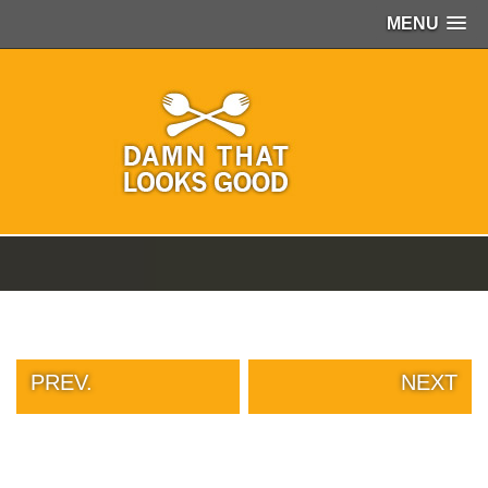
MENU
PEOPLE
OF
WALMART
GIRLS
IN
YOGA
PANTS
WTF
TATTOOS
NEIGHBOR
SHAME
WHITE
TRASH
PREV.
NEXT
REPAIRS
DAILY
VIRAL
PROUD
PARENTS