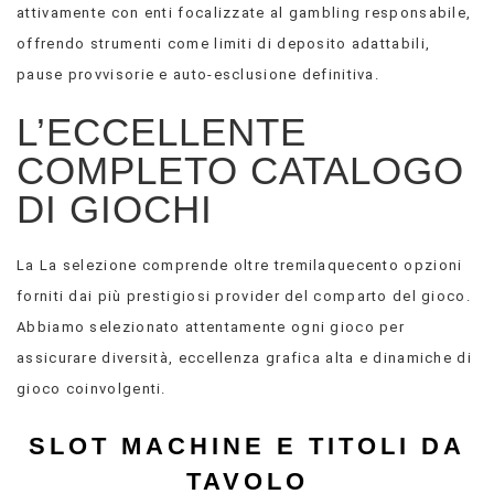
attivamente con enti focalizzate al gambling responsabile,
offrendo strumenti come limiti di deposito adattabili,
pause provvisorie e auto-esclusione definitiva.
L’ECCELLENTE
COMPLETO CATALOGO
DI GIOCHI
La La selezione comprende oltre tremilaquecento opzioni
forniti dai più prestigiosi provider del comparto del gioco.
Abbiamo selezionato attentamente ogni gioco per
assicurare diversità, eccellenza grafica alta e dinamiche di
gioco coinvolgenti.
SLOT MACHINE E TITOLI DA
TAVOLO