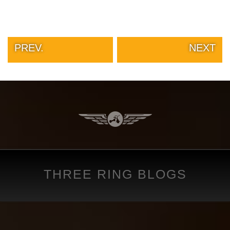
PREV.
NEXT
DAMN
THAT
HOME
FAQS
TERMS
THREE RING BLOGS
LOOKS
&
SUBMIT
ABOUT
GOOD
CONDITIONS
Damn
PRIVACY
AWKWARD
DR.
GUYS
PEOPLE
YOU
That
POLICY
MESSAGES
FUGLY
WITH
OF
DRIVE
Looks
SIXPACKS
WALMART
WHAT
BEACH
FOREVER
Good