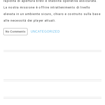
rapidità di apertura brevi e stabilità operativa assicurata.
La nostra missione è offrire intrattenimento di livello
elevata in un ambiente sicuro, chiaro e costruito sulla base
alle necessità dei player attuali.
UNCATEGORIZED
No Comments