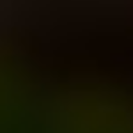
videos
daily
that
consist
of
delicious
food
such
as
hamburgers,
cookies,
cupcakes,
chicken
wings,
food
porn,
fast
food,
homemade
food
and
more.