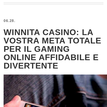
BEACH
CREEPS
MERICAN
06.28.
FACTS
MEMORY
WINNITA CASINO: LA
GLANDS
VOSTRA META TOTALE
FOREVER
ALONE
PER IL GAMING
SELFIES
ONLINE AFFIDABILE E
WEDDING
UNVEILS
DIVERTENTE
DAMN
THAT
LOOKS
GOOD
FREAKS
AWKWARD
MESSAGES
JAWDROPS