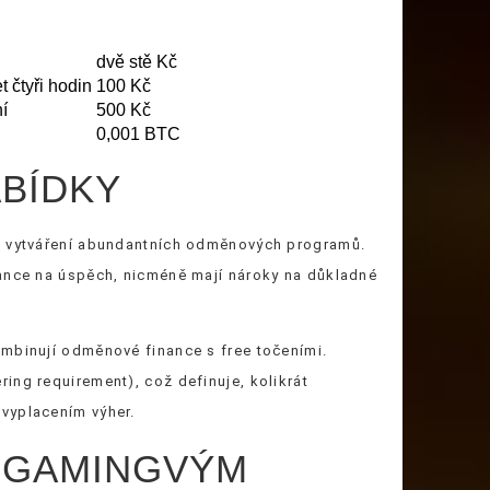
dvě stě Kč
t čtyři hodin
100 Kč
ní
500 Kč
0,001 BTC
ABÍDKY
 k vytváření abundantních odměnových programů.
šance na úspěch, nicméně mají nároky na důkladné
ombinují odměnové finance s free točeními.
ing requirement), což definuje, kolikrát
vyplacením výher.
K GAMINGVÝM