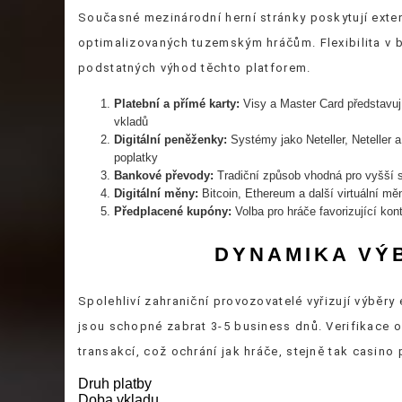
Současné mezinárodní herní stránky poskytují exte
optimalizovaných tuzemským hráčům. Flexibilita v 
podstatných výhod těchto platforem.
Platební a přímé karty:
Visy a Master Card představuj
vkladů
Digitální peněženky:
Systémy jako Neteller, Neteller 
poplatky
Bankové převody:
Tradiční způsob vhodná pro vyšší 
Digitální měny:
Bitcoin, Ethereum a další virtuální mě
Předplacené kupóny:
Volba pro hráče favorizující kon
DYNAMIKA VÝB
Spolehliví zahraniční provozovatelé vyřizují výběry
jsou schopné zabrat 3-5 business dnů. Verifikace
transakcí, což ochrání jak hráče, stejně tak casino 
Druh platby
Doba vkladu