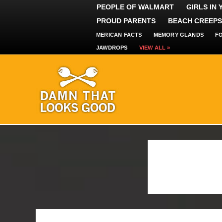
PEOPLE OF WALMART
GIRLS IN
PROUD PARENTS
BEACH CREEPS
MERICAN FACTS
MEMORY GLANDS
F
JAWDROPS
VIEW ALL »