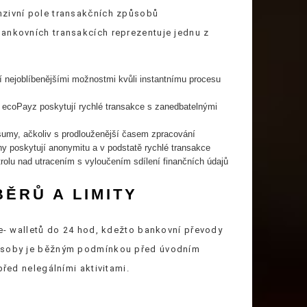
nzivní pole transakčních způsobů
bankovních transakcích reprezentuje jednu z
í nejoblíbenějšími možnostmi kvůli instantnímu procesu
a ecoPayz poskytují rychlé transakce s zanedbatelnými
sumy, ačkoliv s prodlouženější časem zpracování
ny poskytují anonymitu a v podstatě rychlé transakce
trolu nad utracením s vyloučením sdílení finančních údajů
ĚRŮ A LIMITY
 e- walletů do 24 hod, kdežto bankovní převody
 osoby je běžným podmínkou před úvodním
před nelegálními aktivitami.