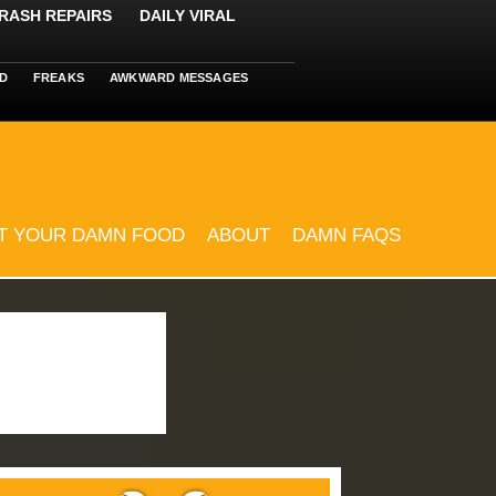
RASH REPAIRS
DAILY VIRAL
D
FREAKS
AWKWARD MESSAGES
T YOUR DAMN FOOD
ABOUT
DAMN FAQS