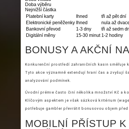
Doba výběru
Nejnižší částka
Platební karty
Ihned
tři až pět dní
Elektronické peněženky
Ihned
nula až dvace
Bankovní převod
1-3 dny
tři až sedm d
Digitální měny
15-30 minut
1-2 hodiny
BONUSY A AKČNÍ N
Konkurenční prostředí zahraničních kasin směřuje
Tyto akce významně extendují hraní čas a zvyšují 
analyzování podmínek.
Úvodní prémie často činí několika množství Kč a k
Klíčovým aspektem je však sázková kritérium (wager
potřebuje gambler převrátit bonusovou objem před 
MOBILNÍ PŘÍSTUP 