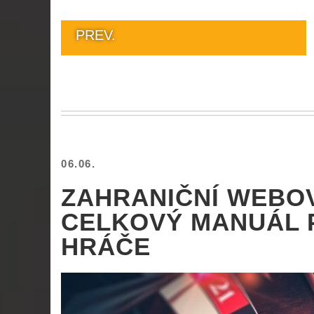
PREV.
06.06.
ZAHRANIČNÍ WEBOV
CELKOVÝ MANUÁL 
HRÁČE