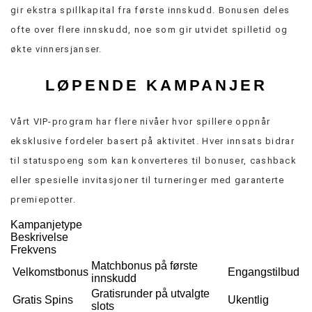
gir ekstra spillkapital fra første innskudd. Bonusen deles
ofte over flere innskudd, noe som gir utvidet spilletid og
økte vinnersjanser.
LØPENDE KAMPANJER
Vårt VIP-program har flere nivåer hvor spillere oppnår
eksklusive fordeler basert på aktivitet. Hver innsats bidrar
til statuspoeng som kan konverteres til bonuser, cashback
eller spesielle invitasjoner til turneringer med garanterte
premiepotter.
Kampanjetype
Beskrivelse
Frekvens
Matchbonus på første
Velkomstbonus
Engangstilbud
innskudd
Gratisrunder på utvalgte
Gratis Spins
Ukentlig
slots