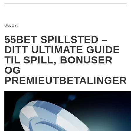
BEACH
CREEPS
MERICAN
06.17.
FACTS
MEMORY
55BET SPILLSTED –
GLANDS
DITT ULTIMATE GUIDE
FOREVER
ALONE
TIL SPILL, BONUSER
SELFIES
OG
WEDDING
UNVEILS
PREMIEUTBETALINGER
DAMN
THAT
LOOKS
GOOD
FREAKS
AWKWARD
MESSAGES
JAWDROPS