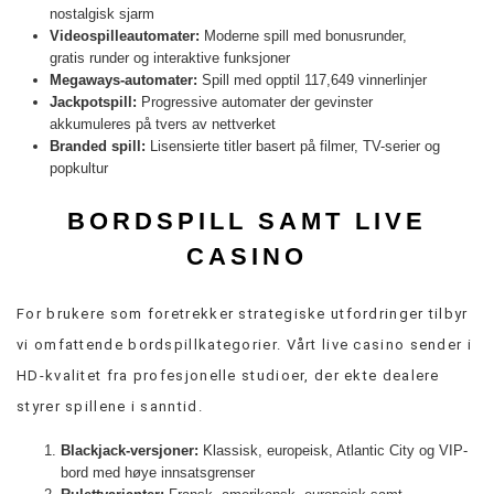
nostalgisk sjarm
Videospilleautomater:
Moderne spill med bonusrunder,
gratis runder og interaktive funksjoner
Megaways-automater:
Spill med opptil 117,649 vinnerlinjer
Jackpotspill:
Progressive automater der gevinster
akkumuleres på tvers av nettverket
Branded spill:
Lisensierte titler basert på filmer, TV-serier og
popkultur
BORDSPILL SAMT LIVE
CASINO
For brukere som foretrekker strategiske utfordringer tilbyr
vi omfattende bordspillkategorier. Vårt live casino sender i
HD-kvalitet fra profesjonelle studioer, der ekte dealere
styrer spillene i sanntid.
Blackjack-versjoner:
Klassisk, europeisk, Atlantic City og VIP-
bord med høye innsatsgrenser