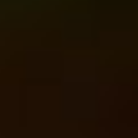
Memory
Glands,
Jaw
Drops,
Freaks
of
Fast
Food,
the
Proud
Parents
and
more.