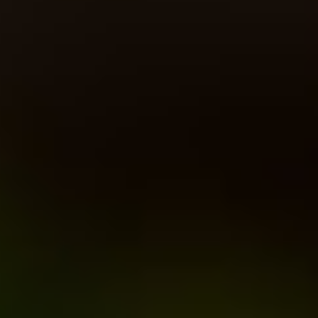
food
such
as
hamburgers,
cookies,
cupcakes,
chicken
wings,
food
porn,
fast
food,
homemade
food
and
more.
Other
members
of
the
Three
Ring