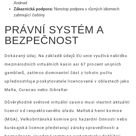
Android
Zákaznická podpora:
Nonstop podpora v různých idiomech
zahrnující češtiny
PRÁVNÍ SYSTÉM A
BEZPEČNOST
Dokázaný údaj: Na základě údajů EU unie využívá nabídku
mezinárodních virtuálních kasin asi 67 procent unijních
gamblerů, zatímco dominantní část z tohoto počtu
upřednostňuje poskytovatele licencované v oblastech jako
Malta, Curacao nebo Gibraltar.
Důvěryhodné světové virtuální casino musí vlastnit aktuální
licencí od respektovaného úřadu. Maltská herní komise
(MGA), Velkobritánská komise pro hazardní činnosti nebo
kurásajská licence představují záruky spravedlnosti a