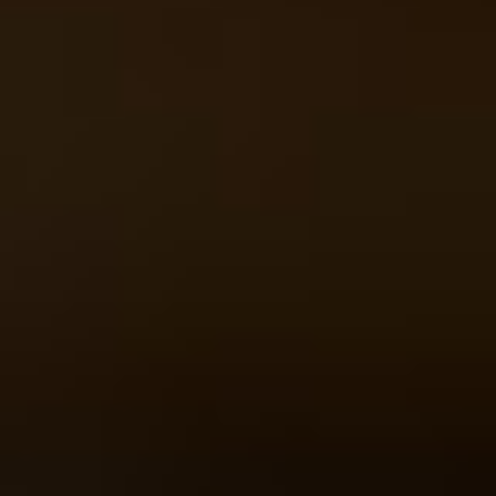
Blogs
Network
are
People
of
Walmart,
Girls
In
Yoga
Pants,
Forever
Alone,
Daily
Viral
Stuff,
Wedding
Unveils,
Neighbor
Shame,
Full
of
Your