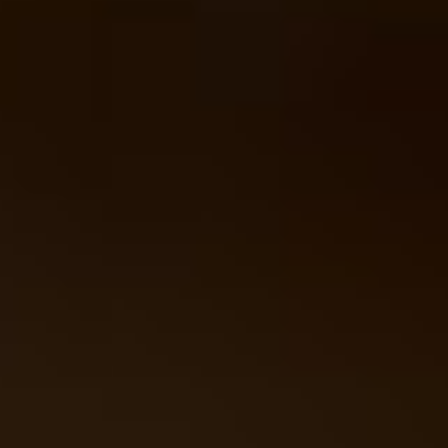
delicious
food
such
as
hamburgers,
cookies,
cupcakes,
chicken
wings,
food
porn,
fast
food,
homemade
food
and
more.
Other
members
of
the
Three
Ring