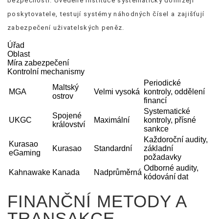
bezpečnosti. Uvedené instituce systematicky dohlížejí
poskytovatele, testují systémy náhodných čísel a zajišťují
zabezpečení uživatelských peněz.
Úřad
Oblast
Míra zabezpečení
Kontrolní mechanismy
Periodické
Maltský
MGA
Velmi vysoká
kontroly, oddělení
ostrov
financí
Systematické
Spojené
UKGC
Maximální
kontroly, přísné
království
sankce
Každoroční audity,
Kurasao
Kurasao
Standardní
základní
eGaming
požadavky
Odborné audity,
Kahnawake
Kanada
Nadprůměrná
kódování dat
FINANČNÍ METODY A
TRANSAKCE