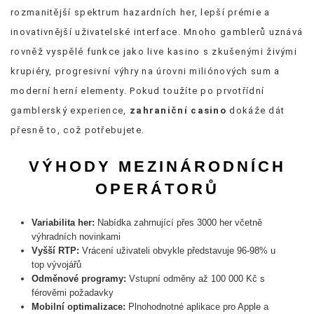
rozmanitější spektrum hazardních her, lepší prémie a
inovativnější uživatelské interface. Mnoho gamblerů uznává
rovněž vyspělé funkce jako live kasino s zkušenými živými
krupiéry, progresivní výhry na úrovni miliónových sum a
moderní herní elementy. Pokud toužíte po prvotřídní
gamblerský experience,
zahraniční casino
dokáže dát
přesně to, což potřebujete.
VÝHODY MEZINÁRODNÍCH
OPERÁTORŮ
Variabilita her:
Nabídka zahrnující přes 3000 her včetně
výhradních novinkami
Vyšší RTP:
Vrácení uživateli obvykle představuje 96-98% u
top vývojářů
Odměnové programy:
Vstupní odměny až 100 000 Kč s
férověmi požadavky
Mobilní optimalizace:
Plnohodnotné aplikace pro Apple a