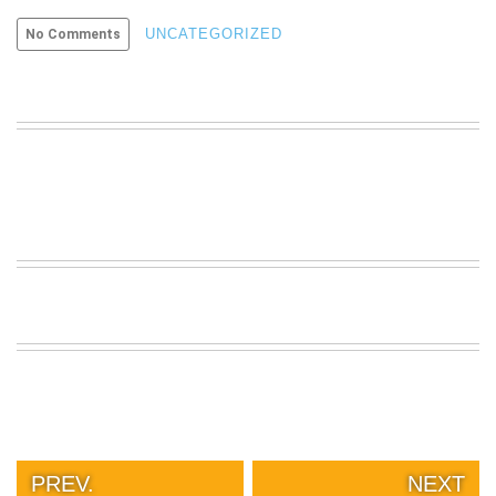
UNCATEGORIZED
No Comments
PREV.
NEXT