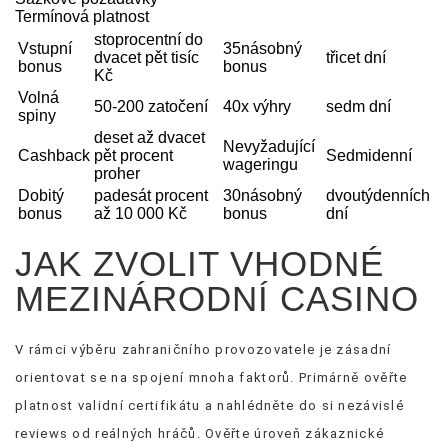
Termínová platnost
stoprocentní do
Vstupní
35násobný
dvacet pět tisíc
třicet dní
bonus
bonus
Kč
Volná
50-200 zatočení
40x výhry
sedm dní
spiny
deset až dvacet
Nevyžadující
Cashback
pět procent
Sedmidenní
wageringu
proher
Dobitý
padesát procent
30násobný
dvoutýdenních
bonus
až 10 000 Kč
bonus
dní
JAK ZVOLIT VHODNÉ
MEZINÁRODNÍ CASINO
V rámci výběru zahraničního provozovatele je zásadní
orientovat se na spojení mnoha faktorů. Primárně ověřte
platnost validní certifikátu a nahlédněte do si nezávislé
reviews od reálných hráčů. Ověřte úroveň zákaznické