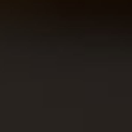
Selfies,
Memory
Glands,
Jaw
Drops,
Freaks
of
Fast
Food,
the
Proud
Parents
and
more.