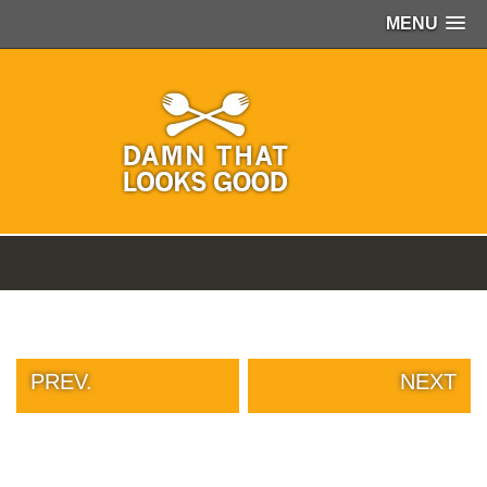
MENU
PEOPLE
OF
WALMART
GIRLS
IN
YOGA
PANTS
WTF
TATTOOS
NEIGHBOR
SHAME
WHITE
TRASH
PREV.
NEXT
REPAIRS
DAILY
VIRAL
PROUD
PARENTS