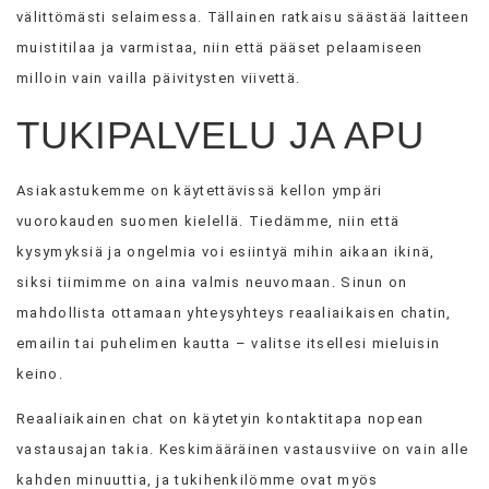
välittömästi selaimessa. Tällainen ratkaisu säästää laitteen
muistitilaa ja varmistaa, niin että pääset pelaamiseen
milloin vain vailla päivitysten viivettä.
TUKIPALVELU JA APU
Asiakastukemme on käytettävissä kellon ympäri
vuorokauden suomen kielellä. Tiedämme, niin että
kysymyksiä ja ongelmia voi esiintyä mihin aikaan ikinä,
siksi tiimimme on aina valmis neuvomaan. Sinun on
mahdollista ottamaan yhteysyhteys reaaliaikaisen chatin,
emailin tai puhelimen kautta – valitse itsellesi mieluisin
keino.
Reaaliaikainen chat on käytetyin kontaktitapa nopean
vastausajan takia. Keskimääräinen vastausviive on vain alle
kahden minuuttia, ja tukihenkilömme ovat myös