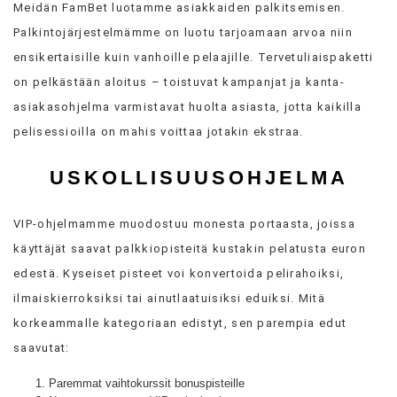
Meidän FamBet luotamme asiakkaiden palkitsemisen.
Palkintojärjestelmämme on luotu tarjoamaan arvoa niin
ensikertaisille kuin vanhoille pelaajille. Tervetuliaispaketti
on pelkästään aloitus – toistuvat kampanjat ja kanta-
asiakasohjelma varmistavat huolta asiasta, jotta kaikilla
pelisessioilla on mahis voittaa jotakin ekstraa.
USKOLLISUUSOHJELMA
VIP-ohjelmamme muodostuu monesta portaasta, joissa
käyttäjät saavat palkkiopisteitä kustakin pelatusta euron
edestä. Kyseiset pisteet voi konvertoida pelirahoiksi,
ilmaiskierroksiksi tai ainutlaatuisiksi eduiksi. Mitä
korkeammalle kategoriaan edistyt, sen parempia edut
saavutat:
Paremmat vaihtokurssit bonuspisteille