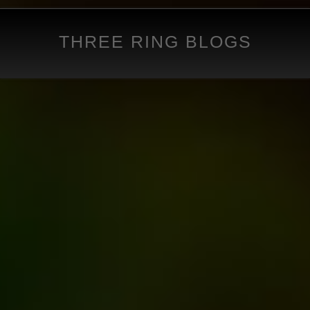
DAMN
THAT
HOME
FAQS
TERMS
THREE RING BLOGS
LOOKS
&
SUBMIT
ABOUT
GOOD
CONDITIONS
Damn
PRIVACY
AWKWARD
DR.
GUYS
PEOPLE
YOU
That
POLICY
MESSAGES
FUGLY
WITH
OF
DRIVE
Looks
SIXPACKS
WALMART
WHAT
BEACH
FOREVER
Good
CREEPS
ALONE
JAW
THE
YOUR
is
DROPS
PROUD
PET
a
DAILY
FREAKS
PARENTS
HATES
humor
VIRAL
OF
MEMORY
YOU
and
FAST
GLANDS
WEDDING
DAMN
entertainment
FOOD
UNVEILS
THAT
MUG
food
LOOKS
FULL
SHOTS
WHITE
blog
GOOD
OF
TRASH
in
NEIGHBOR
YOUR
REPAIRS
the
D-
SHAME
SELFIES
Three
BAGGING
WTF
Ring
GIRLS
TATTOOS
Blogs
IN
Network.
YOGA
Damn