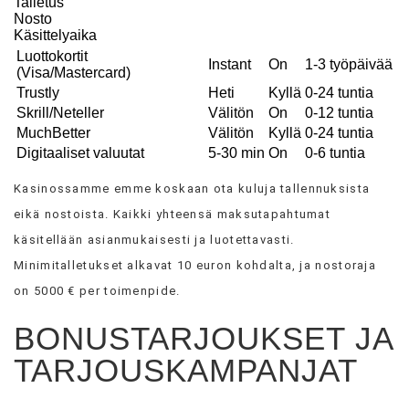
Talletus
Nosto
Käsittelyaika
Luottokortit
Instant
On
1-3 työpäivää
(Visa/Mastercard)
Trustly
Heti
Kyllä
0-24 tuntia
Skrill/Neteller
Välitön
On
0-12 tuntia
MuchBetter
Välitön
Kyllä
0-24 tuntia
Digitaaliset valuutat
5-30 min
On
0-6 tuntia
Kasinossamme emme koskaan ota kuluja tallennuksista
eikä nostoista. Kaikki yhteensä maksutapahtumat
käsitellään asianmukaisesti ja luotettavasti.
Minimitalletukset alkavat 10 euron kohdalta, ja nostoraja
on 5000 € per toimenpide.
BONUSTARJOUKSET JA
TARJOUSKAMPANJAT