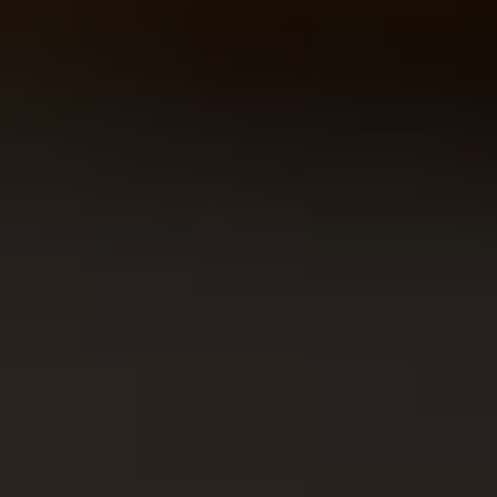
the
Proud
Parents
and
more.